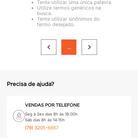
Tente utilizar uma única palavra.
porta
8
º
Utilize termos genéricos na
busca.
cimento
9
º
Tente utilizar sinônimos do
termo desejado.
cadeira
10
º
...
Precisa de ajuda?
VENDAS POR TELEFONE
Seg à Sex das 8h às 18:00h
Sáb das 8h às 14:15h
(79) 3205-6667