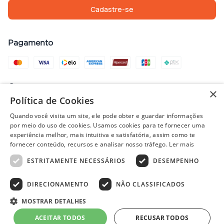
Cadastre-se
Pagamento
Compra com segurança
×
Política de Cookies
Quando você visita um site, ele pode obter e guardar informações
por meio do uso de cookies. Usamos cookies para te fornecer uma
Preços, promoções, condições de pagamento e frete válidos apenas
experiência melhor, mais intuitiva e satisfatória, assim como te
para compras no site. Em caso de divergência, prevalece o valor do
fornecer conteúdo, recursos e analisar nosso tráfego.
Ler mais
carrinho no fechamento do pedido. Vendas sujeitas à análise e
ESTRITAMENTE NECESSÁRIOS
DESEMPENHO
disponibilidade de estoque. Imagens ilustrativas.
DIRECIONAMENTO
NÃO CLASSIFICADOS
© 2022 - PISOLAR | CNPJ: 32.868.002/0004-36 | Rua Quirino, 1294
MOSTRAR DETALHES
- Aracaju/SE - CEP 49040-700
ACEITAR TODOS
RECUSAR TODOS