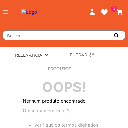
0
Buscar
TERMOS MAIS BUSCADOS
FILTRAR
RELEVÂNCIA
piso
1
º
PRODUTOS
porcelanato
2
º
revestimento
3
º
OOPS!
tinta
4
º
Nenhum produto encontrado
massa corrida
5
º
O que eu devo fazer?
chuveiro
6
º
argamassa
7
º
Verifique os termos digitados.