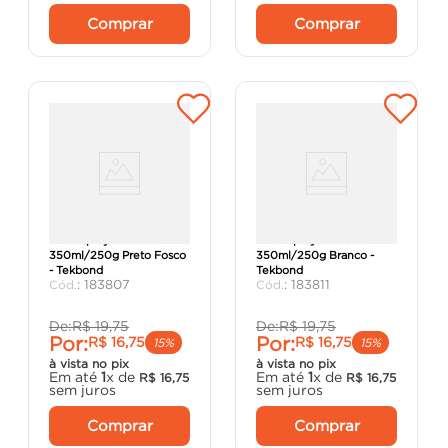
Comprar
Comprar
Tinta Spray Uso Geral
Tinta Spray Uso Geral
350ml/250g Preto Fosco
350ml/250g Branco -
- Tekbond
Tekbond
:
183807
:
183811
De:
R$
19
,
75
De:
R$
19
,
75
Por:
Por:
R$
16
,
75
R$
16
,
75
15%
15%
à vista no pix
à vista no pix
Em até
1
x de
Em até
1
x de
R$
16
,
75
R$
16
,
75
sem juros
sem juros
Comprar
Comprar