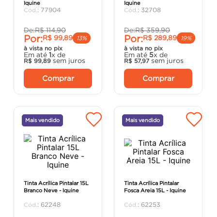
Iquine
Iquine
porta
8
º
:
77904
:
32708
vaso sanitário
9
º
De:
R$
114
,
90
De:
R$
359
,
90
Por:
Por:
R$
99
,
89
R$
289
,
89
cadeira
10
º
13%
19%
à vista no pix
à vista no pix
Em até
1
x de
Em até
5
x de
sem juros
sem juros
R$
99
,
89
R$
57
,
97
Comprar
Comprar
Mais vendido
Mais vendido
Tinta Acrílica Pintalar 15L
Tinta Acrílica Pintalar
Branco Neve - Iquine
Fosca Areia 15L - Iquine
:
62248
:
62253