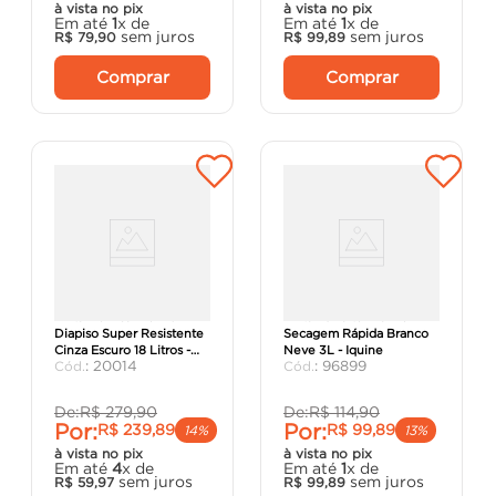
à vista no pix
à vista no pix
Em até
1
x de
Em até
1
x de
sem juros
sem juros
R$
79
,
90
R$
99
,
89
Comprar
Comprar
Tinta Acrílica Premium
Tinta Esmalte Dialine
Diapiso Super Resistente
Secagem Rápida Branco
Cinza Escuro 18 Litros -
Neve 3L - Iquine
:
20014
:
96899
Iquine
De:
R$
279
,
90
De:
R$
114
,
90
Por:
Por:
R$
239
,
89
R$
99
,
89
14%
13%
à vista no pix
à vista no pix
Em até
4
x de
Em até
1
x de
sem juros
sem juros
R$
59
,
97
R$
99
,
89