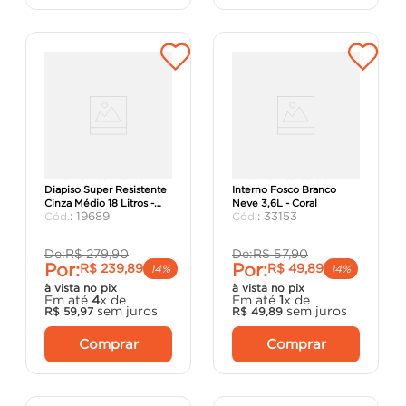
Tinta Acrílica Premium
Tinta Acrílica Coralar
Diapiso Super Resistente
Interno Fosco Branco
Cinza Médio 18 Litros -
Neve 3,6L - Coral
:
19689
:
33153
Iquine
De:
R$
279
,
90
De:
R$
57
,
90
Por:
Por:
R$
239
,
89
R$
49
,
89
14%
14%
à vista no pix
à vista no pix
Em até
4
x de
Em até
1
x de
sem juros
sem juros
R$
59
,
97
R$
49
,
89
Comprar
Comprar