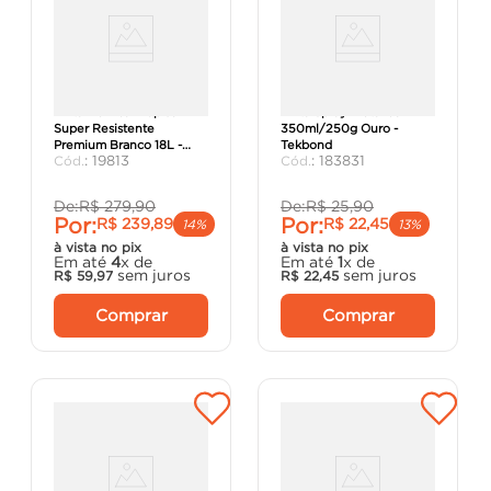
Tinta Acrílica Diapiso
Tinta Spray Metálico
Super Resistente
350ml/250g Ouro -
Premium Branco 18L -
Tekbond
:
19813
:
183831
Iquine
De:
R$
279
,
90
De:
R$
25
,
90
Por:
Por:
R$
239
,
89
R$
22
,
45
14%
13%
à vista no pix
à vista no pix
Em até
4
x de
Em até
1
x de
sem juros
sem juros
R$
59
,
97
R$
22
,
45
Comprar
Comprar