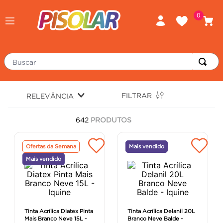
0
Buscar
TERMOS MAIS BUSCADOS
FILTRAR
RELEVÂNCIA
piso
1
º
642
PRODUTOS
porcelanato
2
º
revestimento
3
º
Ofertas da Semana
Mais vendido
tinta
4
º
Mais vendido
massa corrida
5
º
chuveiro
6
º
argamassa
7
º
Tinta Acrílica Diatex Pinta
Tinta Acrílica Delanil 20L
Mais Branco Neve 15L -
Branco Neve Balde -