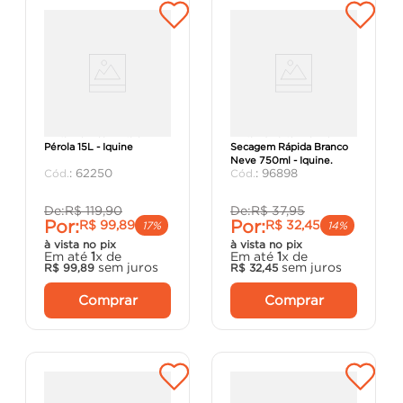
Tinta Acrílica Pintalar
Tinta Esmalte Dialine
Pérola 15L - Iquine
Secagem Rápida Branco
Neve 750ml - Iquine.
:
62250
:
96898
De:
R$
119
,
90
De:
R$
37
,
95
Por:
Por:
R$
99
,
89
R$
32
,
45
17%
14%
à vista no pix
à vista no pix
Em até
1
x de
Em até
1
x de
sem juros
sem juros
R$
99
,
89
R$
32
,
45
Comprar
Comprar