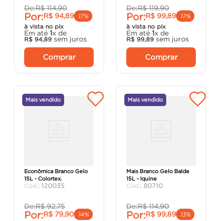
De:
R$
114
,
90
De:
R$
119
,
90
Por:
Por:
R$
94
,
89
R$
99
,
89
17%
17%
à vista no pix
à vista no pix
Em até
1
x de
Em até
1
x de
sem juros
sem juros
R$
94
,
89
R$
99
,
89
Comprar
Comprar
Mais vendido
Mais vendido
Tinta Acrílica ColorMax
Tinta Acrílica Diatex Pinta
Econômica Branco Gelo
Mais Branco Gelo Balde
15L - Colortex.
15L - Iquine
:
120035
:
80710
De:
R$
92
,
75
De:
R$
114
,
90
Por:
Por:
R$
79
,
90
R$
99
,
89
14%
13%