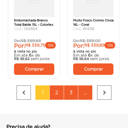
Tinta Acrílica
Tinta Acrílica Rende
Emborrachada Branco
Muito Fosco Cromio Cinza
Total Balde 15L - Colortex
16L - Coral
:
134934
:
81438
De:
R$
399
,
89
De:
R$
389
,
00
Por:
Por:
R$
339
,
75
R$
339
,
89
15%
13%
à vista no pix
à vista no pix
Em até
6
x de
Em até
6
x de
sem juros
sem juros
R$
56
,
62
R$
56
,
64
Comprar
Comprar
1
2
3
...
Precisa de ajuda?