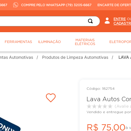
6667
COMPRE PELO WHATSAPP (79) 3205-6667
ENCARTE DE OFER
O
MATERIAIS
FERRAMENTAS
ILUMINAÇÃO
ELETROPOR
ELÉTRICOS
ntas Automotivas
Produtos de Limpeza Automotivas
LAVA 
:
182754
Lava Autos Con
Vendido e entregue por
R$
75
,
00
à 