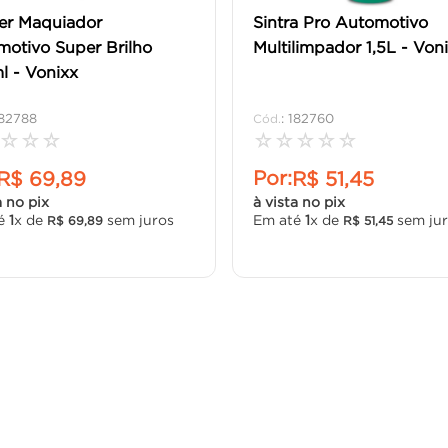
er Maquiador
Sintra Pro Automotivo
otivo Super Brilho
Multilimpador 1,5L - Von
l - Vonixx
82788
:
182760
☆
☆
☆
☆
☆
☆
☆
☆
Por:
R$
69
,
89
R$
51
,
45
a no pix
à vista no pix
té
1
x de
sem juros
Em até
1
x de
sem ju
R$
69
,
89
R$
51
,
45