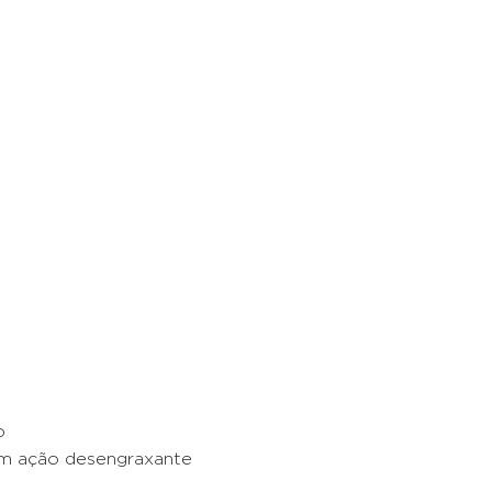
o
m ação desengraxante