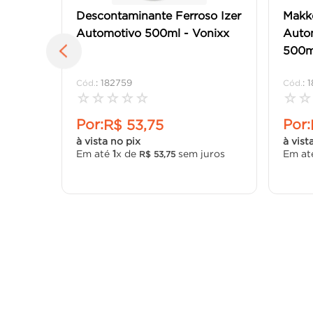
Descontaminante Ferroso Izer
Makk
Automotivo 500ml - Vonixx
Autom
500m
:
182759
:
1
☆
☆
☆
☆
☆
☆
☆
Por:
Por:
R$
53
,
75
à vista no pix
à vist
Em até
1
x de
sem juros
Em a
R$
53
,
75