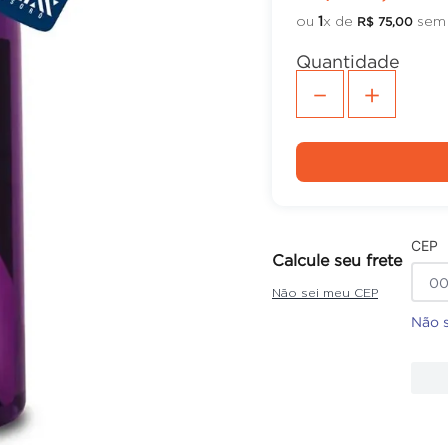
ou
1
x de
sem 
R$
75
,
00
Quantidade
－
＋
CEP
Calcule seu frete
Não sei meu CEP
Não 