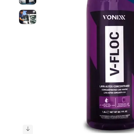
cadeira
10
º