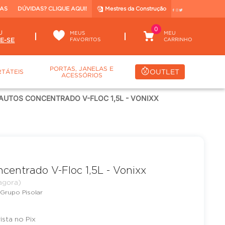
TAS
DÚVIDAS? CLIQUE AQUI!
Mestres da Construção
0
U
MEUS
FAVORITOS
PORTAS, JANELAS E
OUTLET
TÁTEIS
ACESSÓRIOS
AUTOS CONCENTRADO V-FLOC 1,5L - VONIXX
centrado V-Floc 1,5L - Vonixx
Grupo Pisolar
vista no Pix