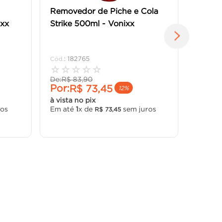
Removedor de Piche e Cola
ixx
Strike 500ml - Vonixx
:
182765
☆
☆
☆
☆
☆
De:
R$
83
,
90
Por:
R$
73
,
45
12%
à vista no pix
ros
Em até
1
x de
sem juros
R$
73
,
45