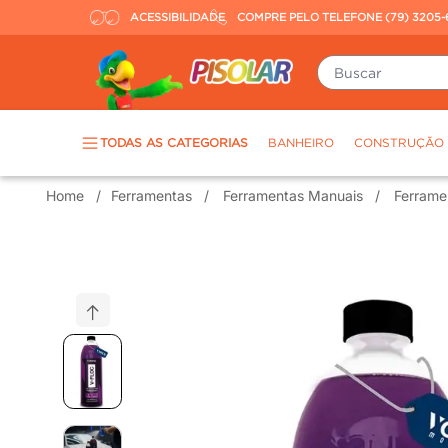
ACESSIBILIDADE
COMPRE PELO TELEFONE (79) 3205-
Buscar
TERMOS MAIS BUSCADOS
TODAS AS CATEGORIAS
BANHEIRO
CONSTRUÇÃO
piso
1
º
Ferramentas
Ferramentas Manuais
Ferrame
porcelanato
2
º
revestimento
3
º
tinta
4
º
massa corrida
5
º
chuveiro
6
º
argamassa
7
º
porta
8
º
vaso sanitário
9
º