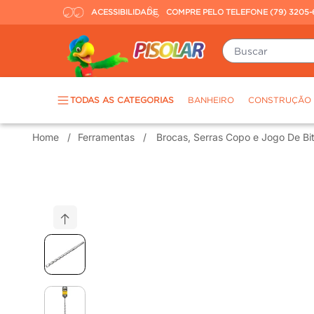
ACESSIBILIDADE
COMPRE PELO TELEFONE (79) 3205-
Buscar
TERMOS MAIS BUSCADOS
TODAS AS CATEGORIAS
BANHEIRO
CONSTRUÇÃO
porcelanato
1
º
Ferramentas
Brocas, Serras Copo e Jogo De Bi
piso
2
º
revestimento
3
º
tinta
4
º
massa corrida
5
º
chuveiro
6
º
argamassa
7
º
porta
8
º
vaso sanitário
9
º