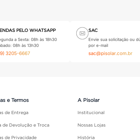
ENDAS PELO WHATSAPP
SAC
egunda a Sexta: 08h às 18h30
Envie sua solicitação ou d
ábado: 08h às 13h30
por e-mail
79) 3205-6667
sac@pisolar.com.br
cas e Termos
A Pisolar
cas de Entrega
Institucional
ca de Devolução e Troca
Nossas Lojas
cas de Privacidade
História