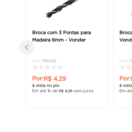
Broca com 3 Pontas para
Broc
Madeira 6mm - Vonder
Vond
:
155430
:
☆
☆
☆
☆
☆
☆
☆
Por:
Por:
R$
4
,
29
à vista no pix
à vist
Em até
1
x de
sem juros
Em a
R$
4
,
29