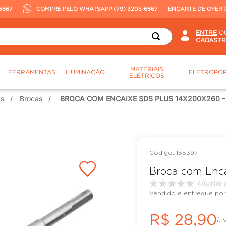
6667
COMPRE PELO WHATSAPP (79) 3205-6667
ENCARTE DE OFER
O
MATERIAIS
FERRAMENTAS
ILUMINAÇÃO
ELETROPOR
ELÉTRICOS
ts
Brocas
BROCA COM ENCAIXE SDS PLUS 14X200X260 
:
155397
Broca com Enca
Vendido e entregue por
R$
28
,
90
à 