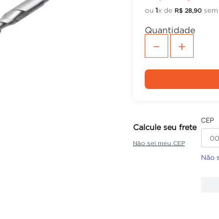
ou
1
x de
sem 
R$
28
,
90
Quantidade
－
＋
CEP
Calcule seu frete
Não sei meu CEP
Não 