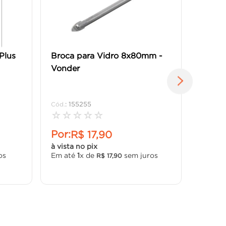
Plus
Broca para Vidro 8x80mm -
Vonder
:
155255
☆
☆
☆
☆
☆
Por:
R$
17
,
90
à vista no pix
os
Em até
1
x de
sem juros
R$
17
,
90