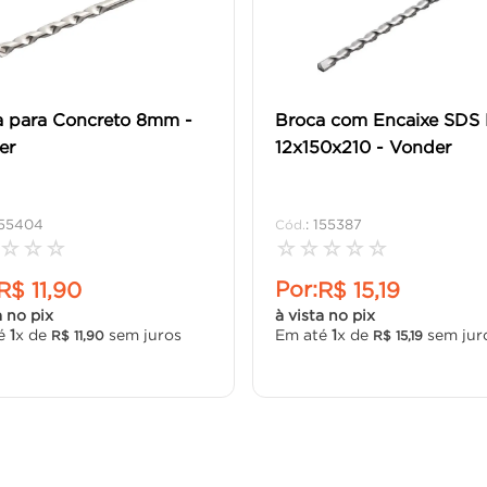
a para Concreto 8mm -
Broca com Encaixe SDS 
er
12x150x210 - Vonder
155404
:
155387
☆
☆
☆
☆
☆
☆
☆
☆
Por:
R$
11
,
90
R$
15
,
19
a no pix
à vista no pix
té
1
x de
sem juros
Em até
1
x de
sem jur
R$
11
,
90
R$
15
,
19