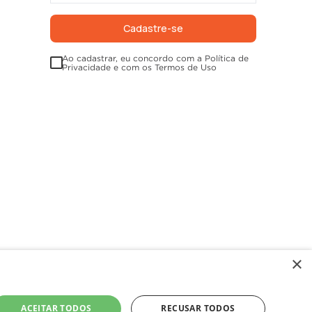
Cadastre-se
Ao cadastrar, eu concordo com a Política de
Privacidade e com os Termos de Uso
×
 divergência, prevalece o valor
. Imagens ilustrativas.
ACEITAR TODOS
RECUSAR TODOS