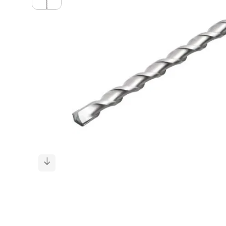
cadeira
10
º