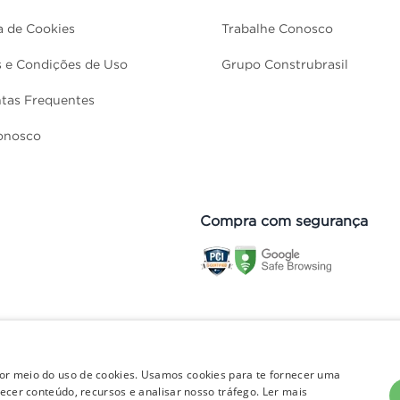
ca de Cookies
Trabalhe Conosco
 e Condições de Uso
Grupo Construbrasil
tas Frequentes
onosco
Compra com segurança
e pagamento e frete válidos apenas para compras no site. Em caso de
nto do pedido. Vendas sujeitas à análise e disponibilidade de estoque
por meio do uso de cookies. Usamos cookies para te fornecer uma
rnecer conteúdo, recursos e analisar nosso tráfego.
Ler mais