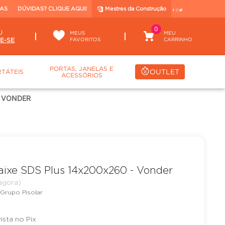
TAS
DÚVIDAS? CLIQUE AQUI!
Mestres da Construção
0
U
MEUS
FAVORITOS
PORTAS, JANELAS E
OUTLET
TÁTEIS
ACESSÓRIOS
- VONDER
ixe SDS Plus 14x200x260 - Vonder
Grupo Pisolar
vista no Pix