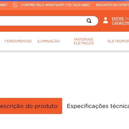
6667
COMPRE PELO WHATSAPP (79) 3205-6667
ENCARTE DE OFER
O
MATERIAIS
FERRAMENTAS
ILUMINAÇÃO
ELETROPOR
ELÉTRICOS
Não encontramos nenhum resultado
O que eu devo fazer?
S!
Verifique os termos digitados.
Tente utilizar uma única palavra
Utilize termos genéricos na bus
Tente utilizar sinônimos do ter