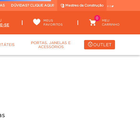
TAS
DÚVIDAS? CLIQUE AQUI!
Mestres da Construção
0
U
MEUS
FAVORITOS
PORTAS, JANELAS E
OUTLET
TÁTEIS
ACESSÓRIOS
 para "
155431
"
.
ca.
mo desejado.