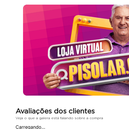
cadeira
10
º