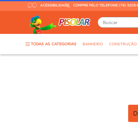
ACESSIBILIDADE
COMPRE PELO TELEFONE (79) 3205-
Buscar
TERMOS MAIS BUSCADOS
TODAS AS CATEGORIAS
BANHEIRO
CONSTRUÇÃO
piso
1
º
porcelanato
2
º
revestimento
3
º
tinta
4
º
OOP
massa corrida
5
º
chuveiro
6
º
argamassa
7
º
porta
8
º
vaso sanitário
9
º