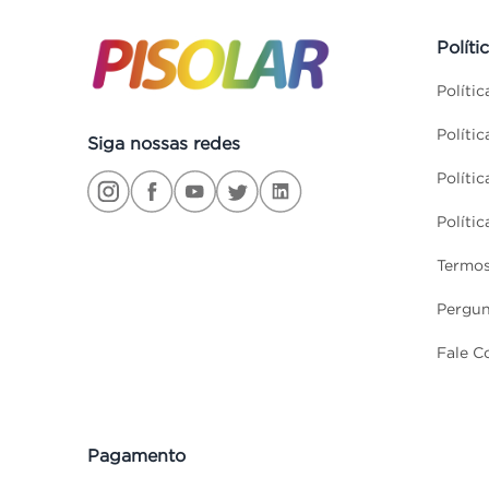
Políti
Políti
Políti
Siga nossas redes
Políti
Políti
Termos
Pergun
Fale C
Pagamento