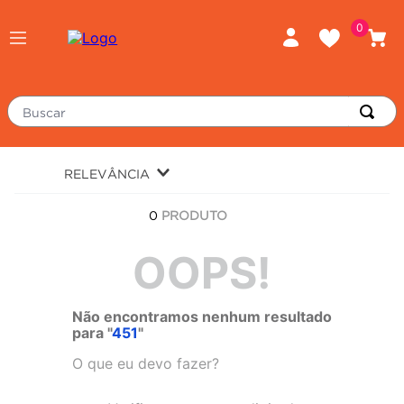
0
Buscar
TERMOS MAIS BUSCADOS
RELEVÂNCIA
piso
1
º
0
PRODUTO
porcelanato
2
º
revestimento
OOPS!
3
º
tinta
4
º
Não encontramos nenhum resultado
massa corrida
5
º
para "
451
"
chuveiro
6
º
O que eu devo fazer?
argamassa
7
º