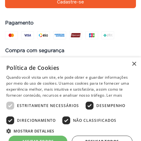
Cadastre-se
Pagamento
Compra com segurança
×
Política de Cookies
Quando você visita um site, ele pode obter e guardar informações
Preços, promoções, condições de pagamento e frete válidos apenas
por meio do uso de cookies. Usamos cookies para te fornecer uma
para compras no site. Em caso de divergência, prevalece o valor do
experiência melhor, mais intuitiva e satisfatória, assim como te
carrinho no fechamento do pedido. Vendas sujeitas à análise e
fornecer conteúdo, recursos e analisar nosso tráfego.
Ler mais
disponibilidade de estoque. Imagens ilustrativas.
ESTRITAMENTE NECESSÁRIOS
DESEMPENHO
DIRECIONAMENTO
NÃO CLASSIFICADOS
© 2022 - PISOLAR | CNPJ: 32.868.002/0004-36 | Rua Quirino, 1294
- Aracaju/SE - CEP 49040-700
MOSTRAR DETALHES
Powered by
Developed by