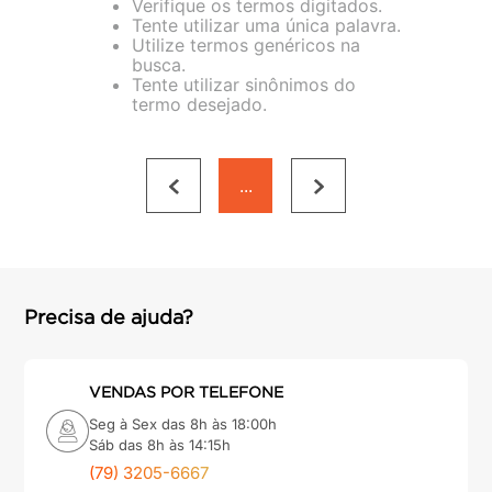
Verifique os termos digitados.
porta
8
º
Tente utilizar uma única palavra.
Utilize termos genéricos na
vaso sanitário
9
º
busca.
Tente utilizar sinônimos do
cadeira
10
º
termo desejado.
...
Precisa de ajuda?
VENDAS POR TELEFONE
Seg à Sex das 8h às 18:00h
Sáb das 8h às 14:15h
(79) 3205-6667