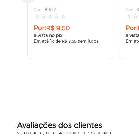
:
81977
:
8
☆
☆
☆
☆
☆
☆
☆
Por:
Por:
R$
9
,
50
à vista no pix
à vist
Em até
1
x de
sem juros
Em a
R$
9
,
50