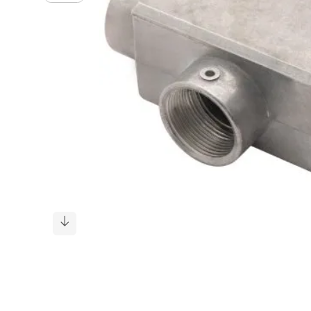
cadeira
10
º