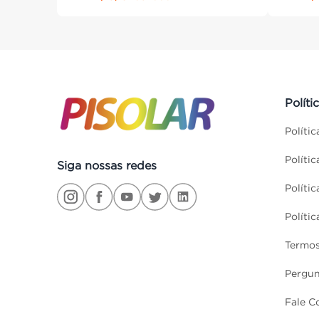
Políti
Políti
Políti
Siga nossas redes
Políti
Políti
Termos
Pergun
Fale C