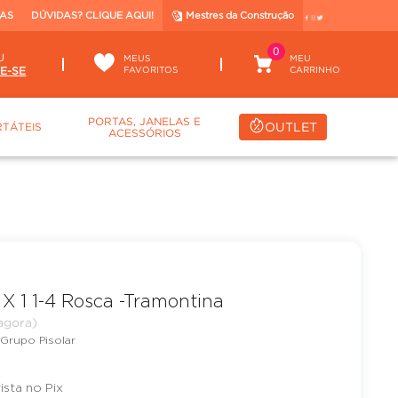
TAS
DÚVIDAS? CLIQUE AQUI!
Mestres da Construção
0
U
MEUS
FAVORITOS
PORTAS, JANELAS E
OUTLET
TÁTEIS
ACESSÓRIOS
X 1 1-4 Rosca -Tramontina
Grupo Pisolar
vista no Pix