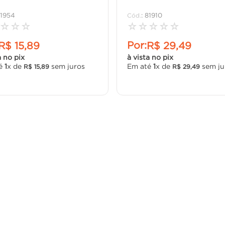
1954
:
81910
☆
☆
☆
☆
☆
☆
☆
☆
Por:
R$
15
,
89
R$
29
,
49
a no pix
à vista no pix
té
1
x de
sem juros
Em até
1
x de
sem ju
R$
15
,
89
R$
29
,
49