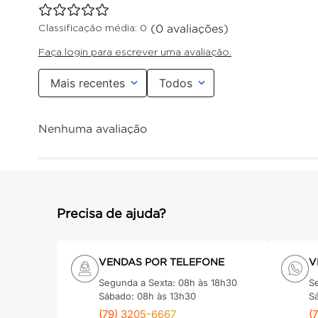
(0 avaliações)
Classificação média: 0
Faça login para escrever uma avaliação.
Mais recentes
Todos
Nenhuma avaliação
Precisa de ajuda?
VENDAS POR TELEFONE
V
Segunda a Sexta: 08h às 18h30
S
Sábado: 08h às 13h30
S
(79) 3205-6667
(