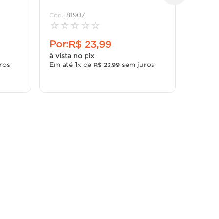
:
81907
☆
☆
☆
☆
☆
Por:
R$
23
,
99
à vista no pix
ros
Em até
1
x de
sem juros
R$
23
,
99