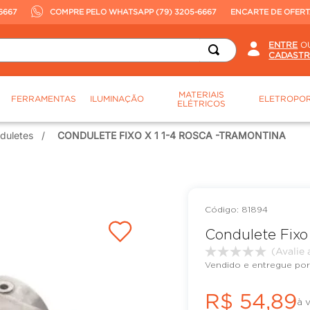
6667
COMPRE PELO WHATSAPP (79) 3205-6667
ENCARTE DE OFER
O
MATERIAIS
FERRAMENTAS
ILUMINAÇÃO
ELETROPOR
ELÉTRICOS
duletes
CONDULETE FIXO X 1 1-4 ROSCA -TRAMONTINA
:
81894
Condulete Fixo 
Vendido e entregue por
R$
54
,
89
à 