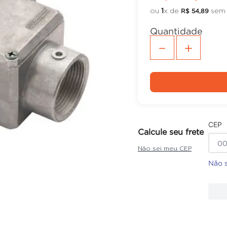
ou
1
x de
sem 
R$
54
,
89
Quantidade
－
＋
CEP
Calcule seu frete
Não sei meu CEP
Não 