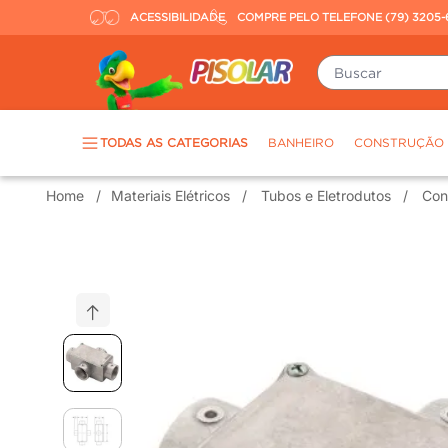
ACESSIBILIDADE
COMPRE PELO TELEFONE (79) 3205-
Buscar
TERMOS MAIS BUSCADOS
TODAS AS CATEGORIAS
BANHEIRO
CONSTRUÇÃO
piso
1
º
Materiais Elétricos
Tubos e Eletrodutos
Con
porcelanato
2
º
revestimento
3
º
tinta
4
º
massa corrida
5
º
chuveiro
6
º
argamassa
7
º
porta
8
º
vaso sanitário
9
º