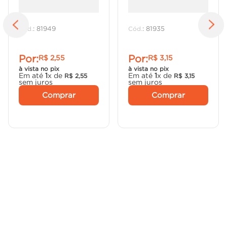
"Arruela 1"" - Tramontina."
"Bucha 1"" - Tramontina."
:
81949
:
81935
Por:
Por:
R$
2
,
55
R$
3
,
15
à vista no pix
à vista no pix
Em até
1
x de
Em até
1
x de
R$
2
,
55
R$
3
,
15
sem juros
sem juros
Comprar
Comprar