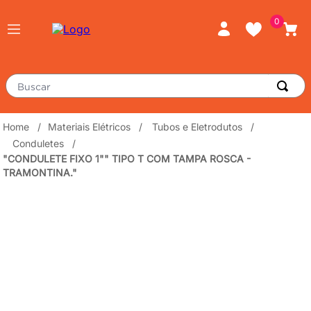
0
Buscar
TERMOS MAIS BUSCADOS
Materiais Elétricos
Tubos e Eletrodutos
Conduletes
piso
1
º
"CONDULETE FIXO 1"" TIPO T COM TAMPA ROSCA -
porcelanato
2
º
TRAMONTINA."
revestimento
3
º
tinta
4
º
massa corrida
5
º
chuveiro
6
º
argamassa
7
º