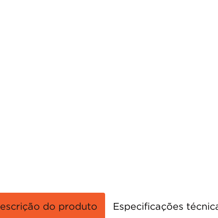
porta
8
º
vaso sanitário
9
º
cadeira
10
º
escrição do produto
Especificações técnic