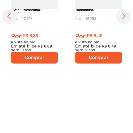
"Redução sem rosca 1"" x
"Arruela 2.1/2"" -
1/2"" - Tramontina."
Tramontina."
:
20177
:
81953
Por:
Por:
R$
8
,
89
R$
8
,
49
à vista no pix
à vista no pix
Em até
1
x de
Em até
1
x de
R$
8
,
89
R$
8
,
49
sem juros
sem juros
Comprar
Comprar