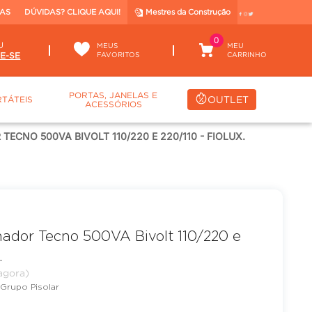
TAS
DÚVIDAS? CLIQUE AQUI!
Mestres da Construção
0
U
MEUS
FAVORITOS
PORTAS, JANELAS E
OUTLET
TÁTEIS
ACESSÓRIOS
CNO 500VA BIVOLT 110/220 E 220/110 - FIOLUX.
ador Tecno 500VA Bivolt 110/220 e
.
Grupo Pisolar