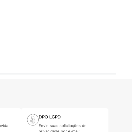
DPO LGPD
úvida
Envie suas solicitações de
privacidade por e-mail: