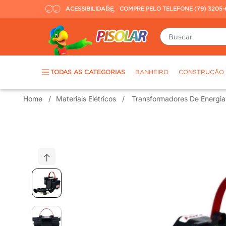
ACESSIBILIDADE
COMPRE PELO TELEFONE (79) 3205-
Buscar
TERMOS MAIS BUSCADOS
TODAS AS CATEGORIAS
BANHEIRO
CONSTRUÇÃO
piso
1
º
Materiais Elétricos
Transformadores De Energia
porcelanato
2
º
revestimento
3
º
tinta
4
º
massa corrida
5
º
chuveiro
6
º
argamassa
7
º
porta
8
º
vaso sanitário
9
º