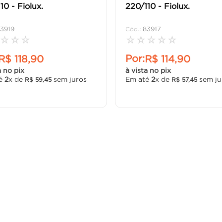
10 - Fiolux.
220/110 - Fiolux.
3919
:
83917
☆
☆
☆
☆
☆
☆
☆
☆
Por:
R$
118
,
90
R$
114
,
90
a no pix
à vista no pix
té
2
x de
sem juros
Em até
2
x de
sem ju
R$
59
,
45
R$
57
,
45