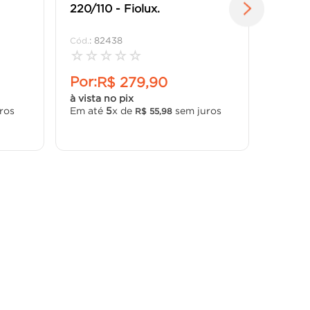
220/110 - Fiolux.
:
82438
☆
☆
☆
☆
☆
Por:
R$
279
,
90
à vista no pix
ros
Em até
5
x de
sem juros
R$
55
,
98