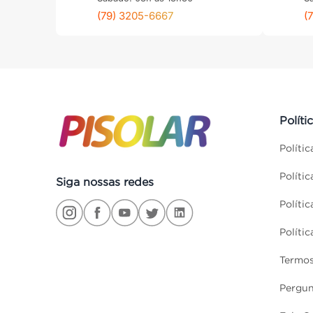
(79) 3205-6667
(
Políti
Políti
Políti
Siga nossas redes
Políti
Políti
Termos
Pergun