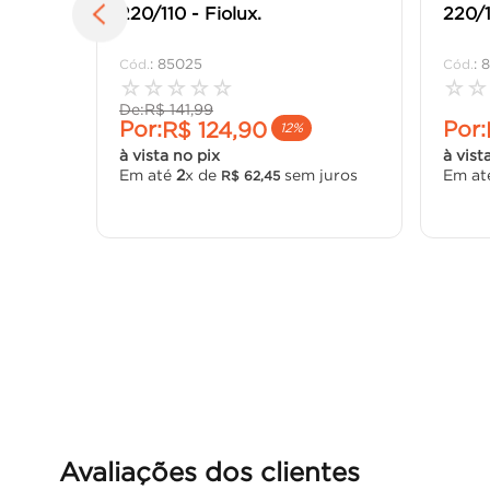
220/110 - Fiolux.
220/1
:
85025
:
8
☆
☆
☆
☆
☆
☆
☆
De:
R$
141
,
99
Por:
Por:
R$
124
,
90
12%
à vista no pix
à vist
Em até
2
x de
sem juros
Em a
R$
62
,
45