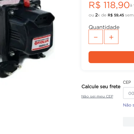
R$
118
,
90
à 
ou
2
x de
sem 
R$
59
,
45
Quantidade
－
＋
CEP
Calcule seu frete
Não sei meu CEP
Não 