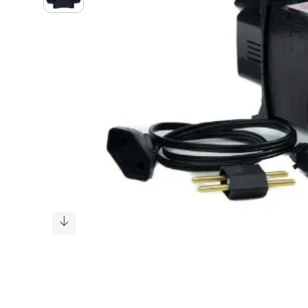
cadeira
10
º