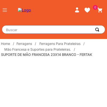
0
Buscar
TERMOS MAIS BUSCADOS
Ferragens
Ferragens Para Prateleiras
Mão Francesa e Suportes para Prateleiras.
piso
1
º
SUPORTE DE MÃO FRANCESA 23X14 BRANCO - FERTAK
porcelanato
2
º
revestimento
3
º
tinta
4
º
massa corrida
5
º
chuveiro
6
º
argamassa
7
º