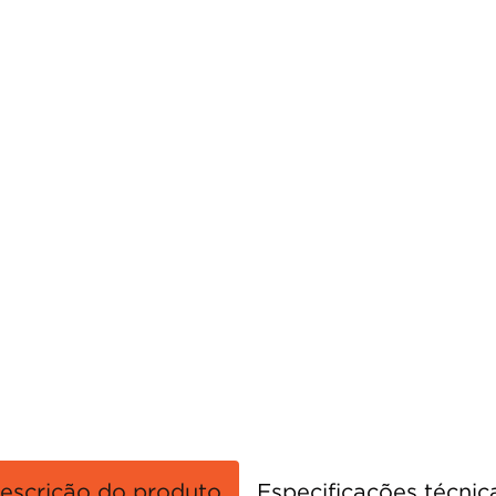
porta
8
º
vaso sanitário
9
º
cadeira
10
º
escrição do produto
Especificações técnic