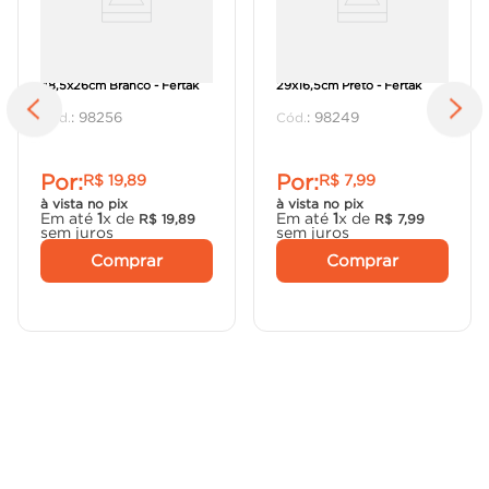
Suporte de Mão Francesa
Suporte de Mão Francesa
48,5x26cm Branco - Fertak
29x16,5cm Preto - Fertak
:
98256
:
98249
Por:
Por:
R$
19
,
89
R$
7
,
99
à vista no pix
à vista no pix
Em até
1
x de
Em até
1
x de
R$
19
,
89
R$
7
,
99
sem juros
sem juros
Comprar
Comprar