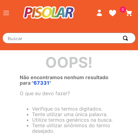
0
Buscar
TERMOS MAIS BUSCADOS
OOPS!
porcelanato
1
º
piso
2
º
Não encontramos nenhum resultado
para "
67331
"
revestimento
3
º
O que eu devo fazer?
tinta
4
º
massa corrida
Verifique os termos digitados.
5
º
Tente utilizar uma única palavra.
chuveiro
6
º
Utilize termos genéricos na busca.
Tente utilizar sinônimos do termo
porta
7
º
desejado.