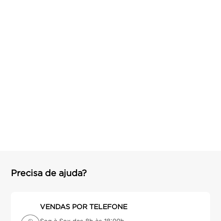
argamassa
8
º
cadeira
9
º
cimento
10
º
Precisa de ajuda?
VENDAS POR TELEFONE
Seg à Sex das 8h às 18:00h
Sáb das 8h às 14:15h