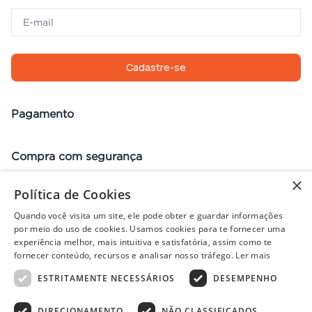
Cadastre-se
Pagamento
Compra com segurança
×
Política de Cookies
Quando você visita um site, ele pode obter e guardar informações
Preços, promoções, condições de pagamento e frete válidos apenas
por meio do uso de cookies. Usamos cookies para te fornecer uma
para compras no site. Em caso de divergência, prevalece o valor do
experiência melhor, mais intuitiva e satisfatória, assim como te
carrinho no fechamento do pedido. Vendas sujeitas à análise e
fornecer conteúdo, recursos e analisar nosso tráfego.
Ler mais
disponibilidade de estoque. Imagens ilustrativas.
ESTRITAMENTE NECESSÁRIOS
DESEMPENHO
DIRECIONAMENTO
NÃO CLASSIFICADOS
© 2022 - PISOLAR | CNPJ: 32.868.002/0004-36 | Rua Quirino, 1294