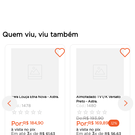
Quem viu, viu também
Assento Sanitário Creme
Assento Sanitário Quadrado
para Louça Etna Nova - Astra.
Almofadado TVT/K Versato
Preto - Astra.
:
1478
:
1480
☆
☆
☆
☆
☆
☆
☆
☆
☆
☆
De:
R$
193
,
90
Por:
Por:
R$
184
,
90
R$
169
,
89
12%
à vista no pix
à vista no pix
Em até
3
x de
Em até
3
x de
R$
61
,
63
R$
56
,
63