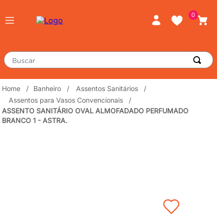
0
Buscar
TERMOS MAIS BUSCADOS
Banheiro
Assentos Sanitários
Assentos para Vasos Convencionais
piso
1
º
ASSENTO SANITÁRIO OVAL ALMOFADADO PERFUMADO
porcelanato
2
º
BRANCO 1 - ASTRA.
revestimento
3
º
tinta
4
º
massa corrida
5
º
chuveiro
6
º
argamassa
7
º