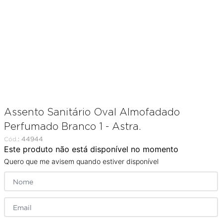
porta
8
º
vaso sanitário
9
º
cadeira
10
º
Assento Sanitário Oval Almofadado
Perfumado Branco 1 - Astra.
:
44944
Este produto não está disponível no momento
Quero que me avisem quando estiver disponível