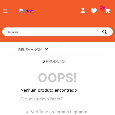
0
Buscar
TERMOS MAIS BUSCADOS
RELEVÂNCIA
piso
1
º
0
PRODUTO
porcelanato
2
º
revestimento
OOPS!
3
º
tinta
4
º
Nenhum produto encontrado
massa corrida
5
º
O que eu devo fazer?
chuveiro
6
º
argamassa
7
º
Verifique os termos digitados.