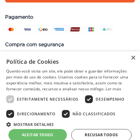
Pagamento
Compra com segurança
×
Política de Cookies
Quando você visita um site, ele pode obter e guardar informações
Preços, promoções, condições de pagamento e frete válidos apenas
por meio do uso de cookies. Usamos cookies para te fornecer uma
para compras no site. Em caso de divergência, prevalece o valor do
experiência melhor, mais intuitiva e satisfatória, assim como te
carrinho no fechamento do pedido. Vendas sujeitas à análise e
fornecer conteúdo, recursos e analisar nosso tráfego.
Ler mais
disponibilidade de estoque. Imagens ilustrativas.
ESTRITAMENTE NECESSÁRIOS
DESEMPENHO
DIRECIONAMENTO
NÃO CLASSIFICADOS
© 2022 - PISOLAR | CNPJ: 32.868.002/0004-36 | Rua Quirino, 1294
- Aracaju/SE - CEP 49040-700
MOSTRAR DETALHES
Powered by
Developed by
ACEITAR TODOS
RECUSAR TODOS