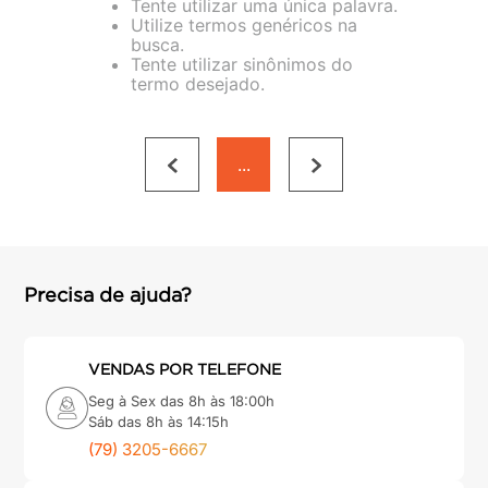
Tente utilizar uma única palavra.
porta
8
º
Utilize termos genéricos na
busca.
vaso sanitário
9
º
Tente utilizar sinônimos do
termo desejado.
cadeira
10
º
...
Precisa de ajuda?
VENDAS POR TELEFONE
Seg à Sex das 8h às 18:00h
Sáb das 8h às 14:15h
(79) 3205-6667