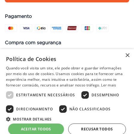
Pagamento
Compra com segurança
×
Política de Cookies
Quando você visita um site, ele pode obter e guardar informações
Preços, promoções, condições de pagamento e frete válidos apenas
por meio do uso de cookies. Usamos cookies para te fornecer uma
para compras no site. Em caso de divergência, prevalece o valor do
experiência melhor, mais intuitiva e satisfatória, assim como te
carrinho no fechamento do pedido. Vendas sujeitas à análise e
fornecer conteúdo, recursos e analisar nosso tráfego.
Ler mais
disponibilidade de estoque. Imagens ilustrativas.
ESTRITAMENTE NECESSÁRIOS
DESEMPENHO
DIRECIONAMENTO
NÃO CLASSIFICADOS
© 2022 - PISOLAR | CNPJ: 32.868.002/0004-36 | Rua Quirino, 1294
- Aracaju/SE - CEP 49040-700
MOSTRAR DETALHES
Powered by
Developed by
ACEITAR TODOS
RECUSAR TODOS