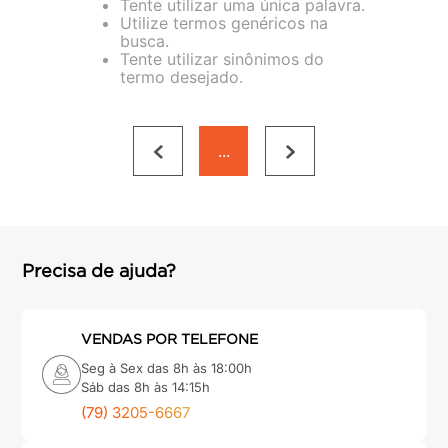
Tente utilizar uma única palavra.
porta
8
º
Utilize termos genéricos na
busca.
vaso sanitário
9
º
Tente utilizar sinônimos do
termo desejado.
cadeira
10
º
...
Precisa de ajuda?
VENDAS POR TELEFONE
Seg à Sex das 8h às 18:00h
Sáb das 8h às 14:15h
(79) 3205-6667