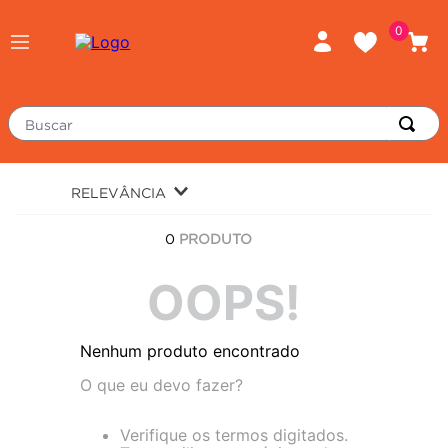
0
Buscar
TERMOS MAIS BUSCADOS
RELEVÂNCIA
piso
1
º
0
PRODUTO
porcelanato
2
º
revestimento
OOPS!
3
º
tinta
4
º
Nenhum produto encontrado
massa corrida
5
º
O que eu devo fazer?
chuveiro
6
º
argamassa
7
º
Verifique os termos digitados.