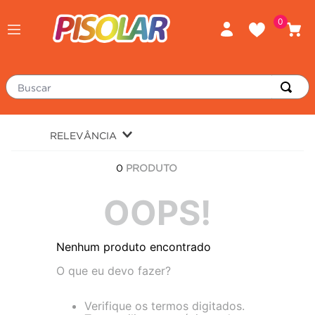
0
Buscar
TERMOS MAIS BUSCADOS
RELEVÂNCIA
piso
1
º
0
PRODUTO
porcelanato
2
º
revestimento
OOPS!
3
º
tinta
4
º
Nenhum produto encontrado
massa corrida
5
º
O que eu devo fazer?
chuveiro
6
º
argamassa
7
º
Verifique os termos digitados.