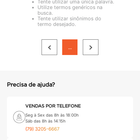
Tente utilizar uma única palavra.
porta
8
º
Utilize termos genéricos na
busca.
vaso sanitário
9
º
Tente utilizar sinônimos do
termo desejado.
cadeira
10
º
...
Precisa de ajuda?
VENDAS POR TELEFONE
Seg à Sex das 8h às 18:00h
Sáb das 8h às 14:15h
(79) 3205-6667