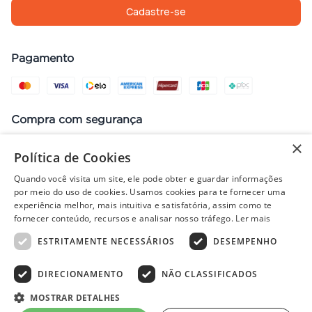
Cadastre-se
Pagamento
Compra com segurança
×
Política de Cookies
Quando você visita um site, ele pode obter e guardar informações
Preços, promoções, condições de pagamento e frete válidos apenas
por meio do uso de cookies. Usamos cookies para te fornecer uma
para compras no site. Em caso de divergência, prevalece o valor do
experiência melhor, mais intuitiva e satisfatória, assim como te
carrinho no fechamento do pedido. Vendas sujeitas à análise e
fornecer conteúdo, recursos e analisar nosso tráfego.
Ler mais
disponibilidade de estoque. Imagens ilustrativas.
ESTRITAMENTE NECESSÁRIOS
DESEMPENHO
DIRECIONAMENTO
NÃO CLASSIFICADOS
© 2022 - PISOLAR | CNPJ: 32.868.002/0004-36 | Rua Quirino, 1294
- Aracaju/SE - CEP 49040-700
MOSTRAR DETALHES