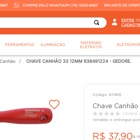
6667
COMPRE PELO WHATSAPP (79) 3205-6667
ENCARTE DE OFER
O
MATERIAIS
FERRAMENTAS
ILUMINAÇÃO
ELETROPOR
ELÉTRICOS
 Canhão
CHAVE CANHÃO 33 12MM R38491224 - GEDORE.
:
67488
Chave Canhão 
Vendido e entregue por
R$
37
,
90
à v