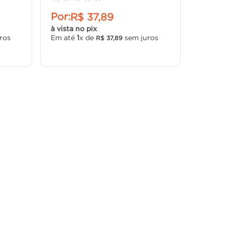
Por:
R$
37
,
89
à vista no pix
ros
Em até
1
x de
sem juros
R$
37
,
89