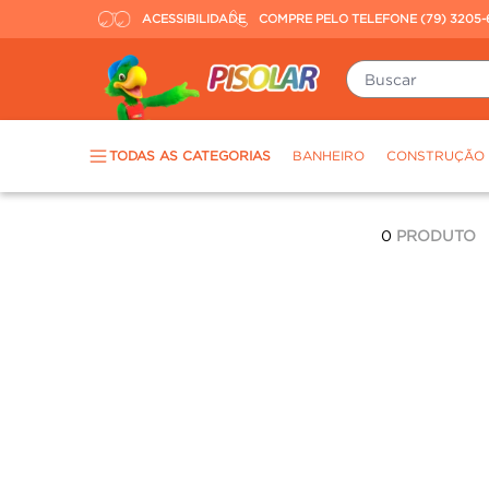
ACESSIBILIDADE
COMPRE PELO TELEFONE (79) 3205-
Buscar
TERMOS MAIS BUSCADOS
TODAS AS CATEGORIAS
BANHEIRO
CONSTRUÇÃO
piso
1
º
porcelanato
2
º
0
PRODUTO
revestimento
3
º
tinta
4
º
massa corrida
5
º
chuveiro
6
º
argamassa
7
º
porta
8
º
vaso sanitário
9
º