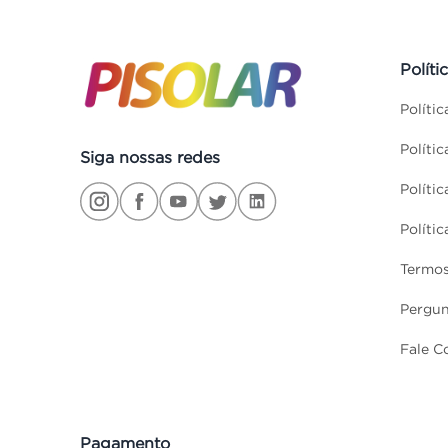
Políti
Políti
Políti
Siga nossas redes
Políti
Políti
Termos
Pergun
Fale C
Pagamento