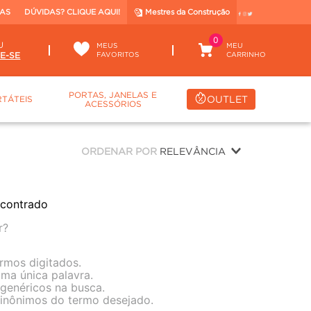
TAS
DÚVIDAS? CLIQUE AQUI!
Mestres da Construção
0
U
MEUS
FAVORITOS
PORTAS, JANELAS E
OUTLET
TÁTEIS
ACESSÓRIOS
ORDENAR POR
RELEVÂNCIA
contrado
r?
ermos digitados.
 uma única palavra.
 genéricos na busca.
 sinônimos do termo desejado.