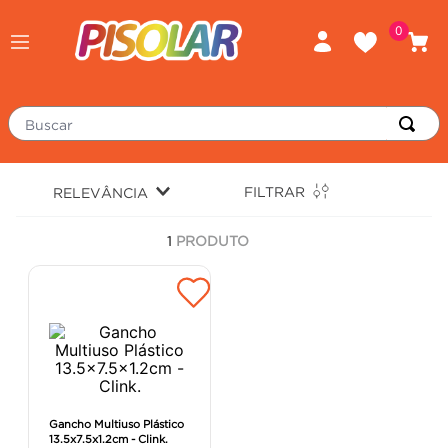
0
Buscar
TERMOS MAIS BUSCADOS
FILTRAR
RELEVÂNCIA
piso
1
º
1
PRODUTO
porcelanato
2
º
revestimento
3
º
tinta
4
º
massa corrida
5
º
chuveiro
6
º
argamassa
7
º
Gancho Multiuso Plástico
13.5x7.5x1.2cm - Clink.