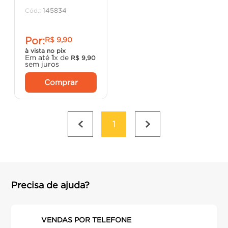
porta
8
º
:
145834
cimento
9
º
Por:
R$
9
,
90
cadeira
10
º
à vista no pix
Em até
1
x de
R$
9
,
90
sem juros
Comprar
1
Precisa de ajuda?
VENDAS POR TELEFONE