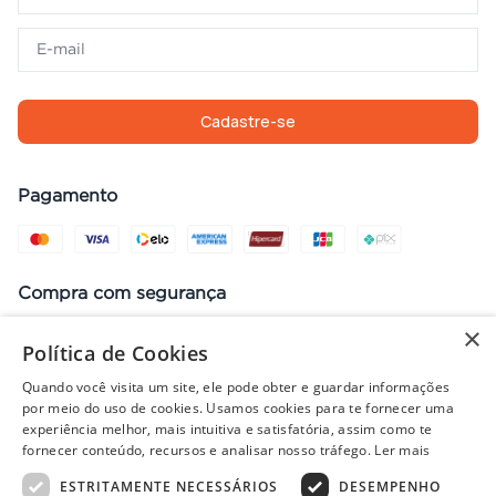
Cadastre-se
Pagamento
Compra com segurança
×
Política de Cookies
Quando você visita um site, ele pode obter e guardar informações
Preços, promoções, condições de pagamento e frete válidos apenas
por meio do uso de cookies. Usamos cookies para te fornecer uma
para compras no site. Em caso de divergência, prevalece o valor do
experiência melhor, mais intuitiva e satisfatória, assim como te
carrinho no fechamento do pedido. Vendas sujeitas à análise e
fornecer conteúdo, recursos e analisar nosso tráfego.
Ler mais
disponibilidade de estoque. Imagens ilustrativas.
ESTRITAMENTE NECESSÁRIOS
DESEMPENHO