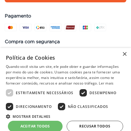
Pagamento
Compra com segurança
×
Política de Cookies
Quando você visita um site, ele pode obter e guardar informações
Preços, promoções, condições de pagamento e frete válidos apenas
por meio do uso de cookies. Usamos cookies para te fornecer uma
para compras no site. Em caso de divergência, prevalece o valor do
experiência melhor, mais intuitiva e satisfatória, assim como te
carrinho no fechamento do pedido. Vendas sujeitas à análise e
fornecer conteúdo, recursos e analisar nosso tráfego.
Ler mais
disponibilidade de estoque. Imagens ilustrativas.
ESTRITAMENTE NECESSÁRIOS
DESEMPENHO
DIRECIONAMENTO
NÃO CLASSIFICADOS
© 2022 - PISOLAR | CNPJ: 32.868.002/0004-36 | Rua Quirino, 1294
- Aracaju/SE - CEP 49040-700
MOSTRAR DETALHES
Powered by
Developed by
ACEITAR TODOS
RECUSAR TODOS