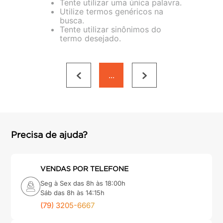
Tente utilizar uma única palavra.
porta
8
º
Utilize termos genéricos na
busca.
cimento
9
º
Tente utilizar sinônimos do
termo desejado.
cadeira
10
º
...
Precisa de ajuda?
VENDAS POR TELEFONE
Seg à Sex das 8h às 18:00h
Sáb das 8h às 14:15h
(79) 3205-6667