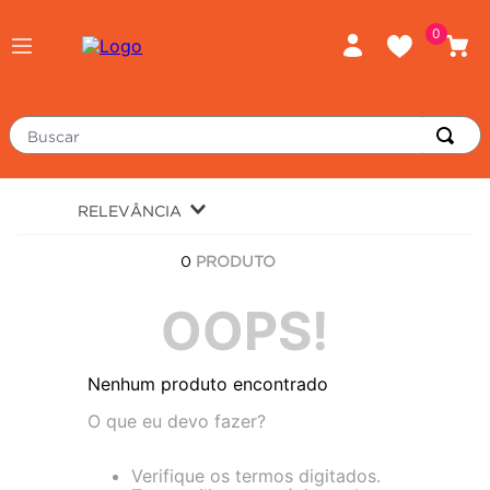
0
Buscar
TERMOS MAIS BUSCADOS
RELEVÂNCIA
piso
1
º
0
PRODUTO
porcelanato
2
º
revestimento
OOPS!
3
º
tinta
4
º
Nenhum produto encontrado
massa corrida
5
º
O que eu devo fazer?
chuveiro
6
º
argamassa
7
º
Verifique os termos digitados.