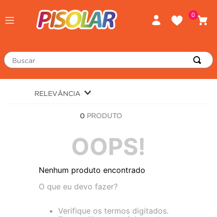
0
Buscar
TERMOS MAIS BUSCADOS
RELEVÂNCIA
piso
1
º
0
PRODUTO
porcelanato
2
º
revestimento
OOPS!
3
º
tinta
4
º
Nenhum produto encontrado
massa corrida
5
º
O que eu devo fazer?
chuveiro
6
º
argamassa
7
º
Verifique os termos digitados.