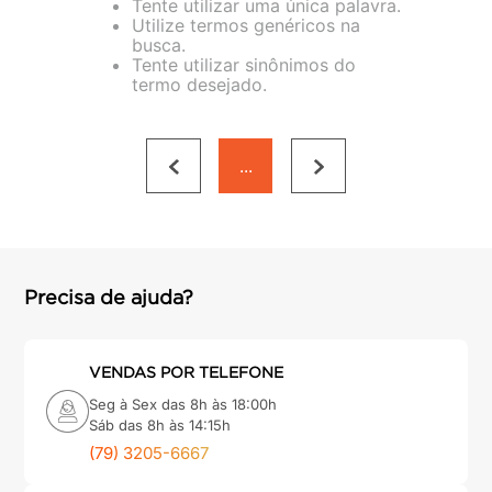
Tente utilizar uma única palavra.
porta
8
º
Utilize termos genéricos na
busca.
vaso sanitário
9
º
Tente utilizar sinônimos do
termo desejado.
cadeira
10
º
...
Precisa de ajuda?
VENDAS POR TELEFONE
Seg à Sex das 8h às 18:00h
Sáb das 8h às 14:15h
(79) 3205-6667