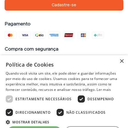
Cadastre-se
Pagamento
Compra com segurança
×
Política de Cookies
Quando você visita um site, ele pode obter e guardar informações
Preços, promoções, condições de pagamento e frete válidos apenas
por meio do uso de cookies. Usamos cookies para te fornecer uma
para compras no site. Em caso de divergência, prevalece o valor do
experiência melhor, mais intuitiva e satisfatória, assim como te
carrinho no fechamento do pedido. Vendas sujeitas à análise e
fornecer conteúdo, recursos e analisar nosso tráfego.
Ler mais
disponibilidade de estoque. Imagens ilustrativas.
ESTRITAMENTE NECESSÁRIOS
DESEMPENHO
DIRECIONAMENTO
NÃO CLASSIFICADOS
© 2022 - PISOLAR | CNPJ: 32.868.002/0004-36 | Rua Quirino, 1294
- Aracaju/SE - CEP 49040-700
MOSTRAR DETALHES