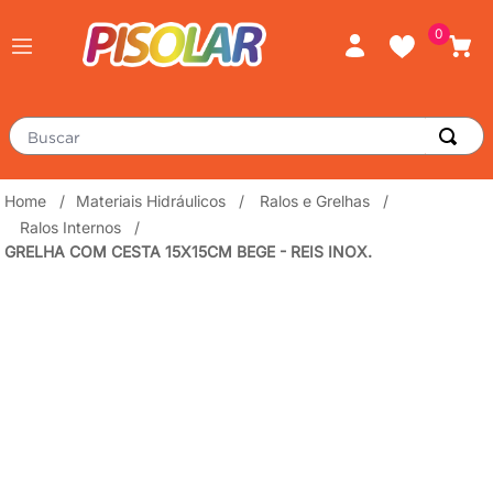
0
Buscar
TERMOS MAIS BUSCADOS
Materiais Hidráulicos
Ralos e Grelhas
Ralos Internos
piso
1
º
GRELHA COM CESTA 15X15CM BEGE - REIS INOX.
porcelanato
2
º
revestimento
3
º
tinta
4
º
massa corrida
5
º
chuveiro
6
º
argamassa
7
º