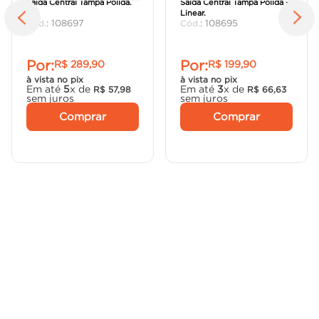
Saída Central Tampa Polida.
Saída Central Tampa Polida -
Linear.
:
108697
:
108695
Por:
Por:
R$
289
,
90
R$
199
,
90
à vista no pix
à vista no pix
Em até
5
x de
Em até
3
x de
R$
57
,
98
R$
66
,
63
sem juros
sem juros
Comprar
Comprar