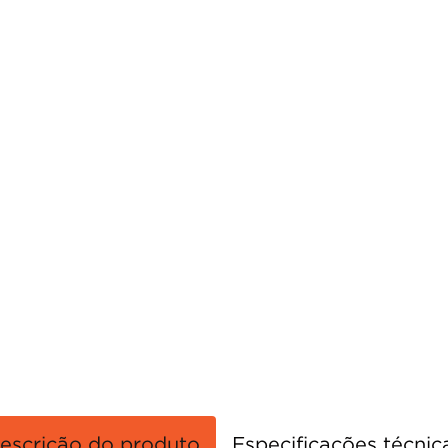
porta
8
º
vaso sanitário
9
º
cadeira
10
º
escrição do produto
Especificações técnic