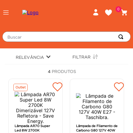
0
Buscar
TERMOS MAIS BUSCADOS
FILTRAR
RELEVÂNCIA
piso
1
º
4
PRODUTOS
porcelanato
2
º
revestimento
3
º
Outlet
tinta
4
º
massa corrida
5
º
chuveiro
6
º
argamassa
7
º
Lâmpada AR70 Super
Lâmpada de Filamento de
Led 8W 2700K
Carbono G80 127V 40W