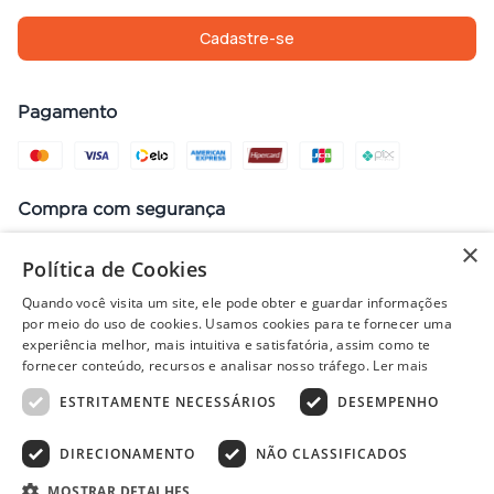
Cadastre-se
Pagamento
Compra com segurança
×
Política de Cookies
Quando você visita um site, ele pode obter e guardar informações
Preços, promoções, condições de pagamento e frete válidos apenas
por meio do uso de cookies. Usamos cookies para te fornecer uma
para compras no site. Em caso de divergência, prevalece o valor do
experiência melhor, mais intuitiva e satisfatória, assim como te
carrinho no fechamento do pedido. Vendas sujeitas à análise e
fornecer conteúdo, recursos e analisar nosso tráfego.
Ler mais
disponibilidade de estoque. Imagens ilustrativas.
ESTRITAMENTE NECESSÁRIOS
DESEMPENHO
DIRECIONAMENTO
NÃO CLASSIFICADOS
© 2022 - PISOLAR | CNPJ: 32.868.002/0004-36 | Rua Quirino, 1294
- Aracaju/SE - CEP 49040-700
MOSTRAR DETALHES