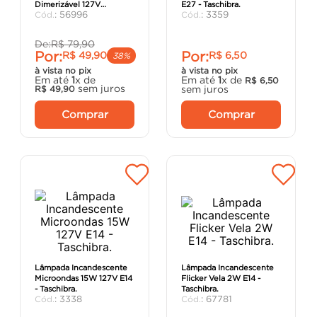
Dimerizável 127V
E27 - Taschibra.
porta
8
º
:
56996
:
3359
Refletora - Save Energy.
vaso sanitário
9
º
De:
R$
79
,
90
Por:
Por:
R$
49
,
90
R$
6
,
50
cadeira
10
º
38%
à vista no pix
à vista no pix
Em até
1
x de
Em até
1
x de
R$
6
,
50
sem juros
sem juros
R$
49
,
90
Comprar
Comprar
Lâmpada Incandescente
Lâmpada Incandescente
Microondas 15W 127V E14
Flicker Vela 2W E14 -
- Taschibra.
Taschibra.
:
3338
:
67781