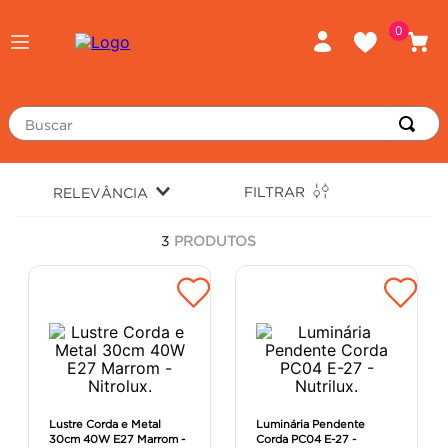
0
Buscar
TERMOS MAIS BUSCADOS
FILTRAR
RELEVÂNCIA
porcelanato
1
º
3
PRODUTOS
piso
2
º
revestimento
3
º
tinta
4
º
massa corrida
5
º
chuveiro
6
º
porta
7
º
Lustre Corda e Metal
Luminária Pendente
30cm 40W E27 Marrom -
Corda PC04 E-27 -