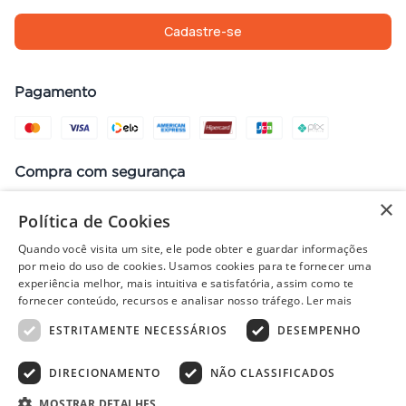
Cadastre-se
Pagamento
Compra com segurança
×
Política de Cookies
Quando você visita um site, ele pode obter e guardar informações
Preços, promoções, condições de pagamento e frete válidos apenas
por meio do uso de cookies. Usamos cookies para te fornecer uma
para compras no site. Em caso de divergência, prevalece o valor do
experiência melhor, mais intuitiva e satisfatória, assim como te
carrinho no fechamento do pedido. Vendas sujeitas à análise e
fornecer conteúdo, recursos e analisar nosso tráfego.
Ler mais
disponibilidade de estoque. Imagens ilustrativas.
ESTRITAMENTE NECESSÁRIOS
DESEMPENHO
DIRECIONAMENTO
NÃO CLASSIFICADOS
© 2022 - PISOLAR | CNPJ: 32.868.002/0004-36 | Rua Quirino, 1294
- Aracaju/SE - CEP 49040-700
MOSTRAR DETALHES