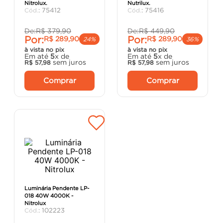
Nitrolux.
Nutrilux.
argamassa
8
º
:
75412
:
75416
cadeira
9
º
De:
R$
379
,
90
De:
R$
449
,
90
Por:
Por:
R$
289
,
90
R$
289
,
90
cimento
10
º
24%
36%
à vista no pix
à vista no pix
Em até
5
x de
Em até
5
x de
sem juros
sem juros
R$
57
,
98
R$
57
,
98
Comprar
Comprar
Luminária Pendente LP-
018 40W 4000K -
Nitrolux
:
102223