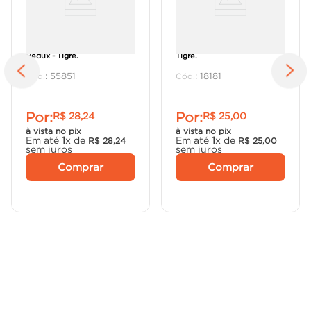
Junção Simples 100x50mm
Curva 45 Serie R 100mm -
Redux - Tigre.
Tigre.
:
55851
:
18181
Por:
Por:
R$
28
,
24
R$
25
,
00
à vista no pix
à vista no pix
Em até
1
x de
Em até
1
x de
R$
28
,
24
R$
25
,
00
sem juros
sem juros
Comprar
Comprar