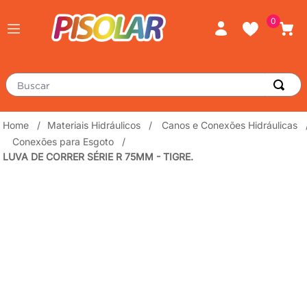
0
Buscar
TERMOS MAIS BUSCADOS
Materiais Hidráulicos
Canos e Conexões Hidráulicas
Conexões para Esgoto
piso
1
º
LUVA DE CORRER SÉRIE R 75MM - TIGRE.
porcelanato
2
º
revestimento
3
º
tinta
4
º
massa corrida
5
º
chuveiro
6
º
argamassa
7
º