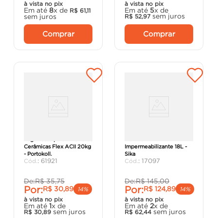
à vista no pix
à vista no pix
Em até
8
x de
Em até
5
x de
R$
61
,
11
sem juros
sem juros
R$
52
,
97
Comprar
Comprar
Argamassa para Exteriores
Aditivo 1
Cerâmicas Flex ACII 20kg
Impermeabilizante 18L -
- Portokoll.
Sika
:
61921
:
17097
De:
R$
35
,
75
De:
R$
145
,
00
Por:
Por:
R$
30
,
89
R$
124
,
89
14%
14%
à vista no pix
à vista no pix
Em até
1
x de
Em até
2
x de
sem juros
sem juros
R$
30
,
89
R$
62
,
44