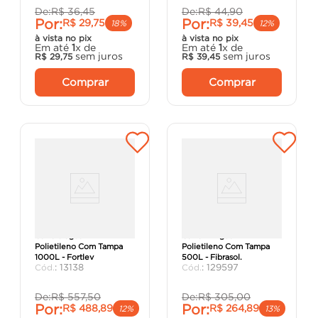
De:
R$
36
,
45
De:
R$
44
,
90
Por:
Por:
R$
29
,
75
R$
39
,
45
18%
12%
à vista no pix
à vista no pix
Em até
1
x de
Em até
1
x de
sem juros
sem juros
R$
29
,
75
R$
39
,
45
Comprar
Comprar
Caixa d'água Em
Caixa D'Água Em
Polietileno Com Tampa
Polietileno Com Tampa
1000L - Fortlev
500L - Fibrasol.
:
13138
:
129597
De:
R$
557
,
50
De:
R$
305
,
00
Por:
Por:
R$
488
,
89
R$
264
,
89
12%
13%