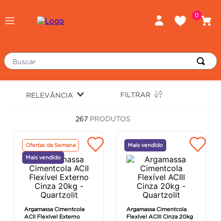
0
Buscar
TERMOS MAIS BUSCADOS
FILTRAR
RELEVÂNCIA
piso
1
º
267
PRODUTOS
porcelanato
2
º
revestimento
3
º
Ofertas da Semana
Mais vendido
tinta
4
º
Mais vendido
massa corrida
5
º
chuveiro
6
º
argamassa
7
º
Argamassa Cimentcola
Argamassa Cimentcola
ACII Flexível Externo
Flexível ACIII Cinza 20kg