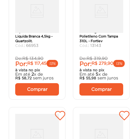
Impermeabilizante Manta
Caixa d'água Em
Liquida Branca 4,5kg -
Polietileno Com Tampa
Quartzolit.
310L - Fortlev
:
66953
:
13143
De:
R$
134
,
90
De:
R$
319
,
90
Por:
Por:
R$
117
,
45
R$
279
,
90
13%
13%
à vista no pix
à vista no pix
Em até
2
x de
Em até
5
x de
sem juros
sem juros
R$
58
,
72
R$
55
,
98
Comprar
Comprar