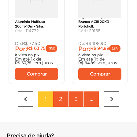
Fita Manta Asfáltica
Argamassa Superflex
Alumínio Multiuso
Branco ACIII 20KG -
20cmx10m - Sika.
Portokoll.
:
114772
:
29168
De:
R$
77
,
50
De:
R$
108
,
90
Por:
Por:
R$
63
,
75
R$
94
,
89
18%
13%
à vista no pix
à vista no pix
Em até
1
x de
Em até
1
x de
sem juros
sem juros
R$
63
,
75
R$
94
,
89
Comprar
Comprar
1
2
3
...
Precisa de ajuda?