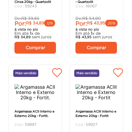
Cinza 20kg - Quartzolit
- Quartzolit
porta
8
º
:
59243
:
16067
vaso sanitário
9
º
De:
R$
39
,
85
De:
R$
54
,
90
Por:
Por:
R$
34
,
89
R$
43
,
95
cadeira
10
º
12%
20%
à vista no pix
à vista no pix
Em até
1
x de
Em até
1
x de
sem juros
sem juros
R$
34
,
89
R$
43
,
95
Comprar
Comprar
Mais vendido
Mais vendido
Argamassa ACII Interno e
Argamassa ACIII Interno e
Externo 20kg - Fortit.
Externo 20kg - Fortit
:
59897
:
59927