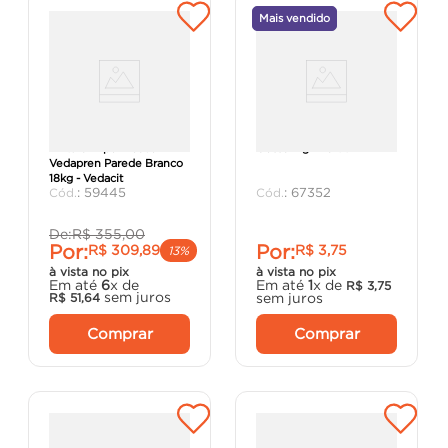
Mais vendido
Pintura Impermeável
Gesso 1kg - Fortit
Vedapren Parede Branco
18kg - Vedacit
:
59445
:
67352
De:
R$
355
,
00
Por:
Por:
R$
309
,
89
R$
3
,
75
13%
à vista no pix
à vista no pix
Em até
6
x de
Em até
1
x de
R$
3
,
75
sem juros
sem juros
R$
51
,
64
Comprar
Comprar