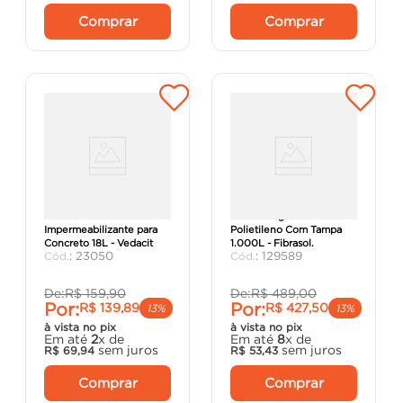
Comprar
Comprar
Aditivo
Caixa D'Água Em
Impermeabilizante para
Polietileno Com Tampa
Concreto 18L - Vedacit
1.000L - Fibrasol.
:
23050
:
129589
De:
R$
159
,
90
De:
R$
489
,
00
Por:
Por:
R$
139
,
89
R$
427
,
50
13%
13%
à vista no pix
à vista no pix
Em até
2
x de
Em até
8
x de
sem juros
sem juros
R$
69
,
94
R$
53
,
43
Comprar
Comprar