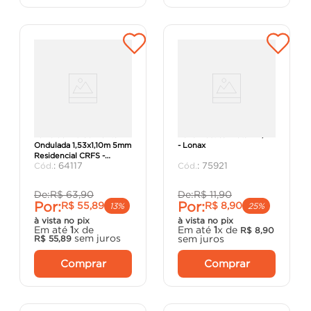
Telha de Fibrocimento
Lona Plástica Preta 4x1,1M
Ondulada 1,53x1,10m 5mm
- Lonax
Residencial CRFS -
:
64117
:
75921
Brasilit.
De:
R$
63
,
90
De:
R$
11
,
90
Por:
Por:
R$
55
,
89
R$
8
,
90
13%
25%
à vista no pix
à vista no pix
Em até
1
x de
Em até
1
x de
R$
8
,
90
sem juros
sem juros
R$
55
,
89
Comprar
Comprar