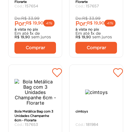
Florarte
Florarte
argamassa
8
º
:
157654
:
157657
cadeira
9
º
De:
R$
33
,
99
De:
R$
33
,
99
Por:
Por:
R$
19
,
90
R$
19
,
90
cimento
10
º
41%
41%
à vista no pix
à vista no pix
Em até
1
x de
Em até
1
x de
sem juros
sem juros
R$
19
,
90
R$
19
,
90
Comprar
Comprar
Bola Metálica Bag com 3
cimtoys
Unidades Champanhe
6cm - Florarte
:
157653
:
181984