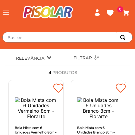
0
Buscar
TERMOS MAIS BUSCADOS
FILTRAR
RELEVÂNCIA
porcelanato
1
º
4
PRODUTOS
piso
2
º
revestimento
3
º
tinta
4
º
massa corrida
5
º
chuveiro
6
º
porta
7
º
Bola Mista com 6
Bola Mista com 6
Unidades Vermelho 8cm -
Unidades Branco 8cm -