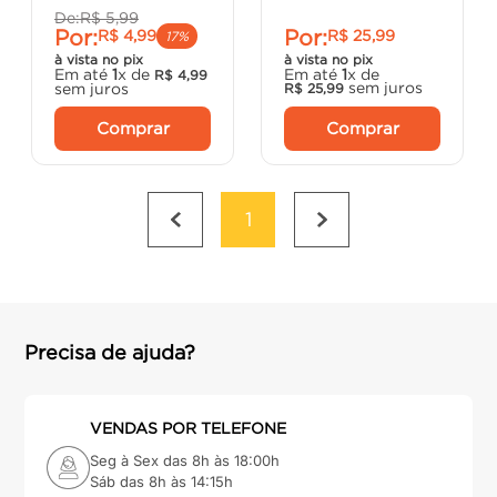
De:
R$
5
,
99
Por:
Por:
R$
4
,
99
R$
25
,
99
17%
à vista no pix
à vista no pix
Em até
1
x de
Em até
1
x de
R$
4
,
99
sem juros
sem juros
R$
25
,
99
Comprar
Comprar
1
Precisa de ajuda?
VENDAS POR TELEFONE
Seg à Sex das 8h às 18:00h
Sáb das 8h às 14:15h