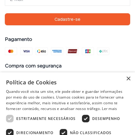
Cadastre-se
Pagamento
Compra com segurança
×
Política de Cookies
Quando você visita um site, ele pode obter e guardar informações
Preços, promoções, condições de pagamento e frete válidos apenas
por meio do uso de cookies. Usamos cookies para te fornecer uma
para compras no site. Em caso de divergência, prevalece o valor do
experiência melhor, mais intuitiva e satisfatória, assim como te
carrinho no fechamento do pedido. Vendas sujeitas à análise e
fornecer conteúdo, recursos e analisar nosso tráfego.
Ler mais
disponibilidade de estoque. Imagens ilustrativas.
ESTRITAMENTE NECESSÁRIOS
DESEMPENHO
DIRECIONAMENTO
NÃO CLASSIFICADOS
© 2022 - PISOLAR | CNPJ: 32.868.002/0004-36 | Rua Quirino, 1294