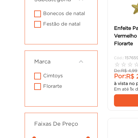
cimento
10
º
bonecos de natal
festão de natal
Enfeite P
Vermelho
Florarte
:
15765
Marca
☆
☆
☆
De:
R$
4
,
99
cimtoys
Por:
R$
à vista no 
florarte
Em até
1
x 
Faixas De Preço