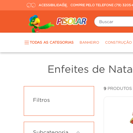
ACESSIBILIDADE
COMPRE PELO TELEFONE (79) 3205-
Buscar
TERMOS MAIS BUSCADOS
TODAS AS CATEGORIAS
BANHEIRO
CONSTRUÇÃO
porcelanato
1
º
piso
2
º
Enfeites de Nata
revestimento
3
º
tinta
4
º
9
PRODUTOS
massa corrida
5
º
Filtros
chuveiro
6
º
porta
7
º
argamassa
8
º
cadeira
9
º
Subcategoria