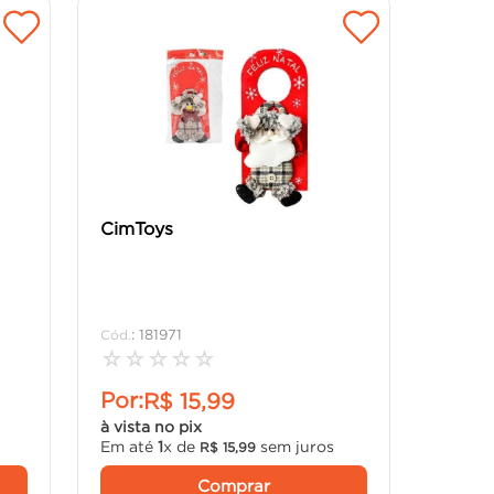
CimToys
:
181971
☆
☆
☆
☆
☆
Por:
R$
15
,
99
à vista no pix
Em até
1
x de
sem juros
R$
15
,
99
Comprar