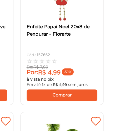
eve
Enfeite Papai Noel 20x8 de
Pendurar - Florarte
:
157662
☆
☆
☆
☆
☆
De:
R$
7
,
99
Por:
R$
4
,
99
38%
à vista no pix
Em até
1
x de
sem juros
R$
4
,
99
Comprar