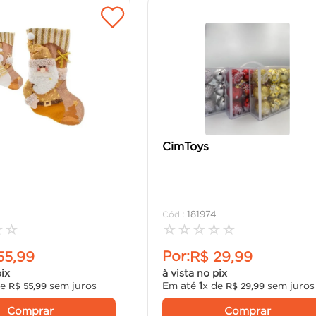
CimToys
:
181974
☆
☆
☆
☆
☆
☆
☆
Por:
55
,
99
R$
29
,
99
pix
à vista no pix
de
sem juros
Em até
1
x de
sem juros
R$
55
,
99
R$
29
,
99
Comprar
Comprar