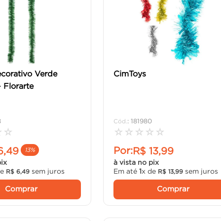
corativo Verde
CimToys
Florarte
8
:
181980
☆
☆
☆
☆
☆
☆
☆
Por:
6
,
49
R$
13
,
99
13%
pix
à vista no pix
de
sem juros
Em até
1
x de
sem juros
R$
6
,
49
R$
13
,
99
Comprar
Comprar