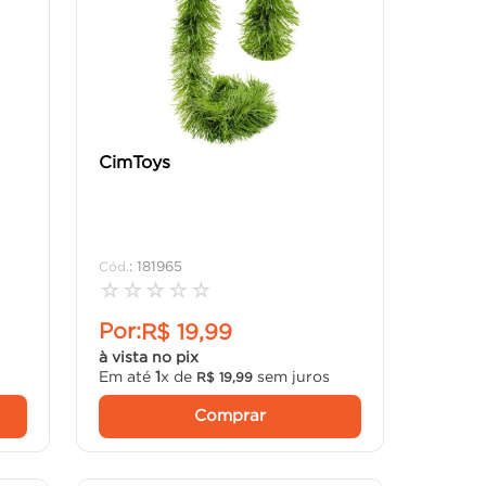
CimToys
:
181965
☆
☆
☆
☆
☆
Por:
R$
19
,
99
à vista no pix
Em até
1
x de
sem juros
R$
19
,
99
Comprar