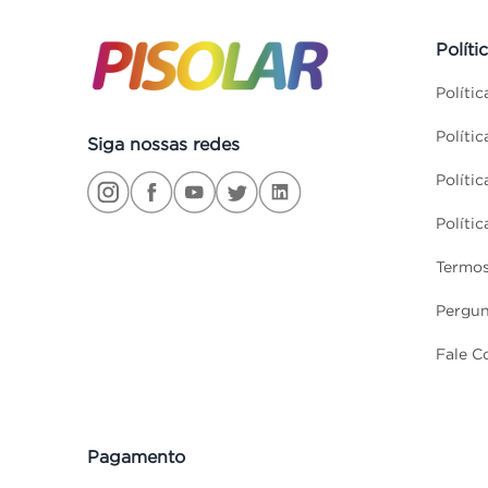
Políti
Políti
Políti
Siga nossas redes
Políti
Políti
Termos
Pergun
Fale C
Pagamento