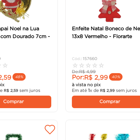
apai Noel na Lua
Enfeite Natal Boneco de N
 com Dourado 7cm -
13x8 Vermelho - Florarte
9
:
157660
☆
☆
☆
☆
☆
☆
☆
De:
R$
4
,
99
Por:
2
,
59
R$
2
,
99
48%
40%
pix
à vista no pix
de
sem juros
Em até
1
x de
sem juros
R$
2
,
59
R$
2
,
99
Comprar
Comprar