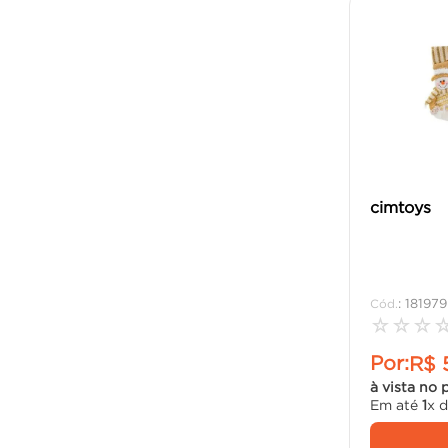
cimtoys
:
181979
☆
☆
☆
Por:
R$
à vista no 
Em até
1
x 