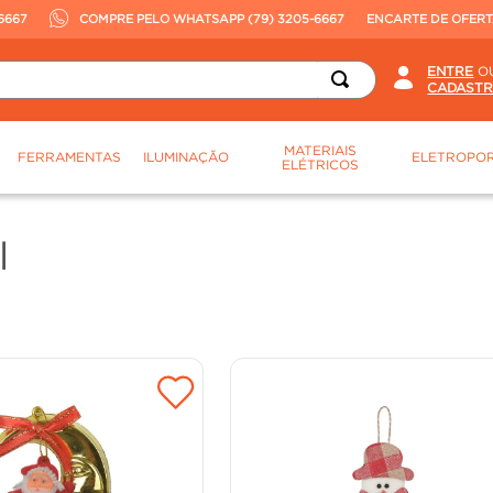
6667
COMPRE PELO WHATSAPP (79) 3205-6667
ENCARTE DE OFER
O
MATERIAIS
FERRAMENTAS
ILUMINAÇÃO
ELETROPOR
ELÉTRICOS
l