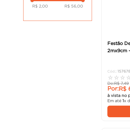
R$ 2,00
R$ 56,00
Festão De
2mx9cm - 
:
15767
☆
☆
☆
De:
R$
7
,
49
Por:
R$
à vista no 
Em até
1
x 