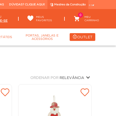
TAS
DÚVIDAS? CLIQUE AQUI!
Mestres da Construção
0
U
MEUS
FAVORITOS
PORTAS, JANELAS E
OUTLET
TÁTEIS
ACESSÓRIOS
ORDENAR POR
RELEVÂNCIA