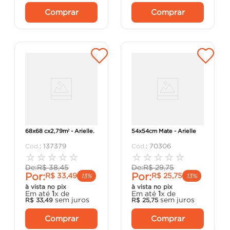
Comprar
Comprar
Piso Amarilis Acetinado
Piso Riviera Branco
68x68 cx2,79m² - Arielle.
54x54cm Mate - Arielle
:
137379
:
70306
☆
☆
☆
☆
☆
☆
☆
☆
☆
☆
De:
R$
38
,
45
De:
R$
29
,
75
Por:
Por:
R$
33
,
49
R$
25
,
75
13%
13%
à vista no pix
à vista no pix
Em até
1
x de
Em até
1
x de
sem juros
sem juros
R$
33
,
49
R$
25
,
75
Comprar
Comprar