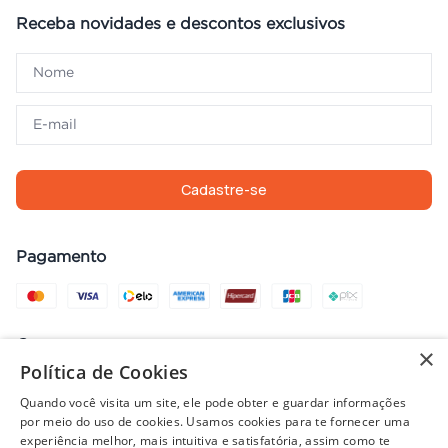
Receba novidades e descontos exclusivos
Cadastre-se
Pagamento
Compra com segurança
×
Política de Cookies
Quando você visita um site, ele pode obter e guardar informações
por meio do uso de cookies. Usamos cookies para te fornecer uma
Preços, promoções, condições de pagamento e frete válidos apenas
experiência melhor, mais intuitiva e satisfatória, assim como te