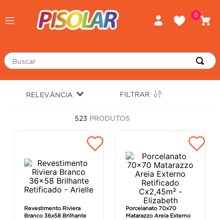
0
Buscar
TERMOS MAIS BUSCADOS
FILTRAR
RELEVÂNCIA
piso
1
º
523
PRODUTOS
porcelanato
2
º
revestimento
3
º
tinta
4
º
massa corrida
5
º
chuveiro
6
º
argamassa
7
º
Revestimento Riviera
Porcelanato 70x70
Branco 36x58 Brilhante
Matarazzo Areia Externo