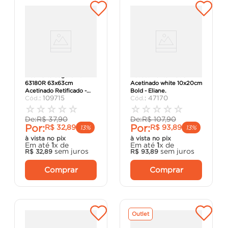
Piso Porto Seguro PSI-
Revestimento Metro
63180R 63x63cm
Acetinado white 10x20cm
Acetinado Retificado -
Bold - Eliane.
:
109715
:
47170
Incenor.
☆
☆
☆
☆
☆
☆
☆
☆
☆
☆
De:
R$
37
,
90
De:
R$
107
,
90
Por:
Por:
R$
32
,
89
R$
93
,
89
13%
13%
à vista no pix
à vista no pix
Em até
1
x de
Em até
1
x de
sem juros
sem juros
R$
32
,
89
R$
93
,
89
Comprar
Comprar
Outlet