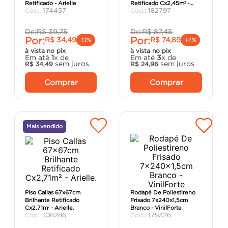
Retificado - Arielle
Retificado Cx2,45m² -
porta
8
º
:
174457
:
182797
Elizabeth
vaso sanitário
9
º
De:
R$
39
,
75
De:
R$
87
,
45
Por:
Por:
R$
34
,
49
R$
74
,
89
cadeira
10
º
13%
14%
à vista no pix
à vista no pix
Em até
1
x de
Em até
3
x de
sem juros
sem juros
R$
34
,
49
R$
24
,
96
Comprar
Comprar
Mais vendido
Piso Callas 67x67cm
Rodapé De Poliestireno
Brilhante Retificado
Frisado 7x240x1,5cm
Cx2,71m² - Arielle.
Branco - VinilForte
:
108286
:
179326