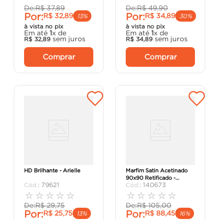
De:
R$
37
,
89
De:
R$
49
,
90
Por:
Por:
R$
32
,
89
R$
34
,
89
13%
30%
à vista no pix
à vista no pix
Em até
1
x de
Em até
1
x de
sem juros
sem juros
R$
32
,
89
R$
34
,
89
Comprar
Comprar
Piso Florence 54x54cm
Porcelanato Cemento
HD Brilhante - Arielle
Marfim Satin Acetinado
90x90 Retificado -
:
79621
:
140673
Biancogres
☆
☆
☆
☆
☆
☆
☆
☆
☆
☆
De:
R$
29
,
75
De:
R$
105
,
00
Por:
Por:
R$
25
,
75
R$
88
,
45
13%
16%