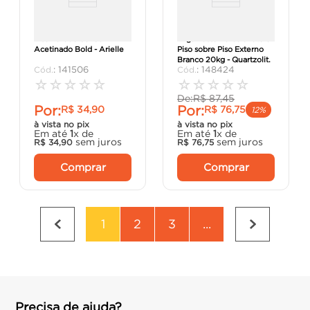
Piso Laredo 68x68
Argamassa Porcelanato e
Acetinado Bold - Arielle
Piso sobre Piso Externo
Branco 20kg - Quartzolit.
:
141506
:
148424
☆
☆
☆
☆
☆
☆
☆
☆
☆
☆
De:
R$
87
,
45
Por:
Por:
R$
34
,
90
R$
76
,
75
12%
à vista no pix
à vista no pix
Em até
1
x de
Em até
1
x de
sem juros
sem juros
R$
34
,
90
R$
76
,
75
Comprar
Comprar
1
2
3
...
Precisa de ajuda?