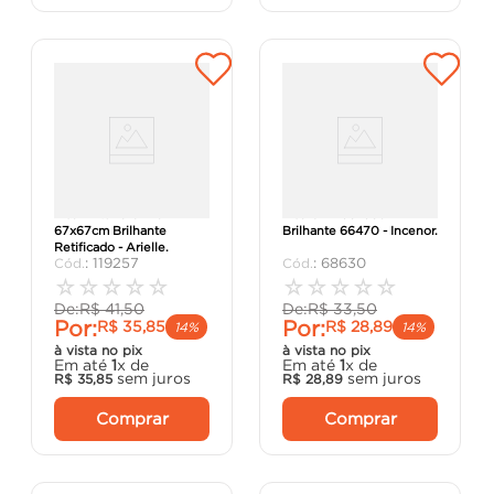
Piso Antúrio Cinza
Piso Onix 58x58cm
67x67cm Brilhante
Brilhante 66470 - Incenor.
Retificado - Arielle.
:
119257
:
68630
☆
☆
☆
☆
☆
☆
☆
☆
☆
☆
De:
R$
41
,
50
De:
R$
33
,
50
Por:
Por:
R$
35
,
85
R$
28
,
89
14%
14%
à vista no pix
à vista no pix
Em até
1
x de
Em até
1
x de
sem juros
sem juros
R$
35
,
85
R$
28
,
89
Comprar
Comprar