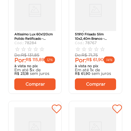
Porcelanato Calacata
Rodapé Poliestireno
Altissimo Lux 60x120cm
51910 Frisado Slim
Polido Retificado -
10x2,40m Branco -
:
78284
:
78767
Biancogres.
Arquitech
☆
☆
☆
☆
☆
☆
☆
☆
☆
☆
De:
R$
131
,
85
De:
R$
71
,
75
Por:
Por:
R$
115
,
89
R$
61
,
90
12%
14%
à vista no pix
à vista no pix
Em até
5
x de
Em até
1
x de
sem juros
sem juros
R$
23
,
18
R$
61
,
90
Comprar
Comprar