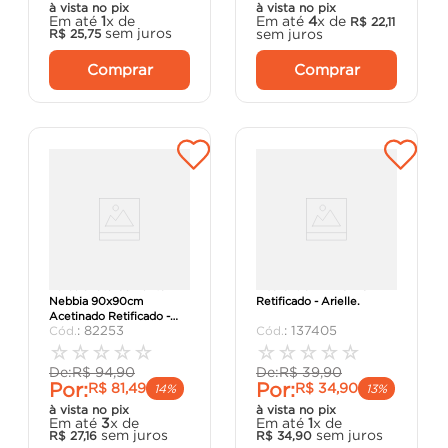
à vista no pix
à vista no pix
Em até
1
x de
Em até
4
x de
R$
22
,
11
sem juros
sem juros
R$
25
,
75
Comprar
Comprar
Porcelanato Cemento
Piso Clívia MRE 67x67
Nebbia 90x90cm
Retificado - Arielle.
Acetinado Retificado -
:
82253
:
137405
Biancogres.
☆
☆
☆
☆
☆
☆
☆
☆
☆
☆
De:
R$
94
,
90
De:
R$
39
,
90
Por:
Por:
R$
81
,
49
R$
34
,
90
14%
13%
à vista no pix
à vista no pix
Em até
3
x de
Em até
1
x de
sem juros
sem juros
R$
27
,
16
R$
34
,
90