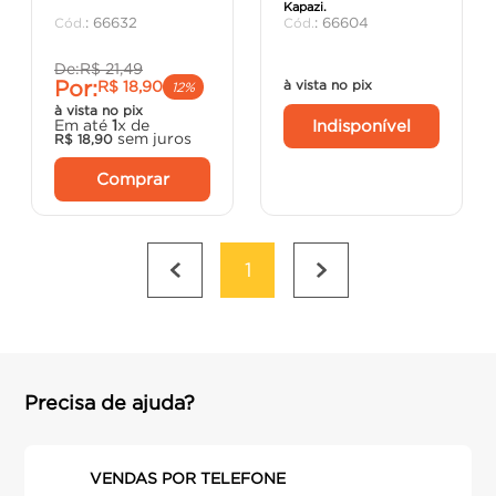
Kapazi.
porta
8
º
:
66632
:
66604
vaso sanitário
9
º
De:
R$
21
,
49
Por:
R$
18
,
90
à vista no pix
cadeira
10
º
12%
à vista no pix
Indisponível
Em até
1
x de
sem juros
R$
18
,
90
Comprar
1
Precisa de ajuda?
VENDAS POR TELEFONE