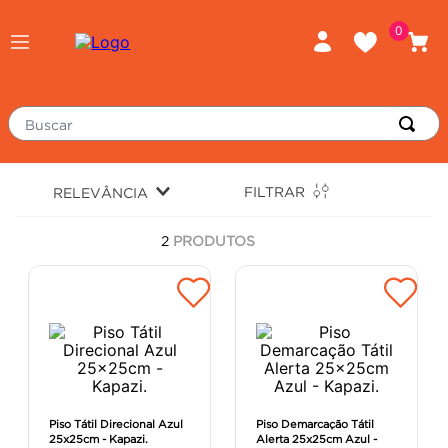
0
Buscar
TERMOS MAIS BUSCADOS
FILTRAR
RELEVÂNCIA
porcelanato
1
º
2
PRODUTOS
piso
2
º
revestimento
3
º
tinta
4
º
massa corrida
5
º
chuveiro
6
º
argamassa
7
º
Piso Tátil Direcional Azul
Piso Demarcação Tátil
25x25cm - Kapazi.
Alerta 25x25cm Azul -