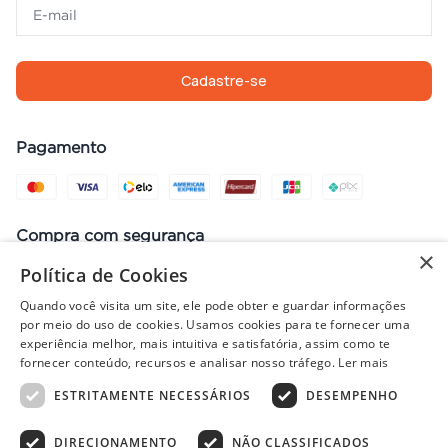
Cadastre-se
Pagamento
Compra com segurança
×
Política de Cookies
Quando você visita um site, ele pode obter e guardar informações
por meio do uso de cookies. Usamos cookies para te fornecer uma
Preços, promoções, condições de pagamento e frete válidos apenas
experiência melhor, mais intuitiva e satisfatória, assim como te
para compras no site. Em caso de divergência, prevalece o valor do
fornecer conteúdo, recursos e analisar nosso tráfego.
Ler mais
carrinho no fechamento do pedido. Vendas sujeitas à análise e
disponibilidade de estoque. Imagens ilustrativas.
ESTRITAMENTE NECESSÁRIOS
DESEMPENHO
DIRECIONAMENTO
NÃO CLASSIFICADOS