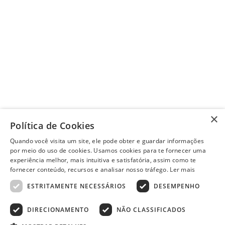
Cadastre-se
Pagamento
Compra com segurança
×
Política de Cookies
Quando você visita um site, ele pode obter e guardar informações
Preços, promoções, condições de pagamento e frete válidos apenas
por meio do uso de cookies. Usamos cookies para te fornecer uma
para compras no site. Em caso de divergência, prevalece o valor do
experiência melhor, mais intuitiva e satisfatória, assim como te
carrinho no fechamento do pedido. Vendas sujeitas à análise e
fornecer conteúdo, recursos e analisar nosso tráfego.
Ler mais
disponibilidade de estoque. Imagens ilustrativas.
ESTRITAMENTE NECESSÁRIOS
DESEMPENHO
DIRECIONAMENTO
NÃO CLASSIFICADOS
© 2022 - PISOLAR | CNPJ: 32.868.002/0004-36 | Rua Quirino, 1294
- Aracaju/SE - CEP 49040-700