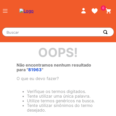
0
Buscar
TERMOS MAIS BUSCADOS
OOPS!
piso
1
º
porcelanato
2
º
Não encontramos nenhum resultado
para "
81963
"
revestimento
3
º
O que eu devo fazer?
tinta
4
º
massa corrida
Verifique os termos digitados.
5
º
Tente utilizar uma única palavra.
chuveiro
6
º
Utilize termos genéricos na busca.
Tente utilizar sinônimos do termo
argamassa
7
º
desejado.