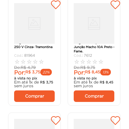
Plugue Fêmea 2P 10 A
Plug de Sobrepor 2P+T
250 V Cinza- Tramontina
Junção Macho 10A Preto -
Fame.
:
81964
:
7612
☆
☆
☆
☆
☆
☆
☆
☆
☆
☆
De:
R$
4
,
79
De:
R$
9
,
75
Por:
Por:
R$
3
,
75
R$
8
,
45
22%
13%
à vista no pix
à vista no pix
Em até
1
x de
Em até
1
x de
R$
3
,
75
R$
8
,
45
sem juros
sem juros
Comprar
Comprar