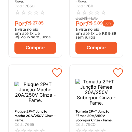
Fame.
- Fame.
porta
8
º
:
7850
:
7611
☆
☆
☆
☆
☆
☆
☆
☆
☆
☆
cimento
9
º
De:
R$
11
,
75
Por:
Por:
R$
27
,
85
R$
9
,
89
cadeira
10
º
16%
à vista no pix
à vista no pix
Em até
1
x de
Em até
1
x de
R$
9
,
89
sem juros
sem juros
R$
27
,
85
Comprar
Comprar
Plugue 2P+T Junção
Tomada 2P+T Junção
Macho 20A/250V Cinza -
Fêmea 20A/250V
Fame.
Sobrepor Cinza - Fame.
:
7665
:
7920
☆
☆
☆
☆
☆
☆
☆
☆
☆
☆