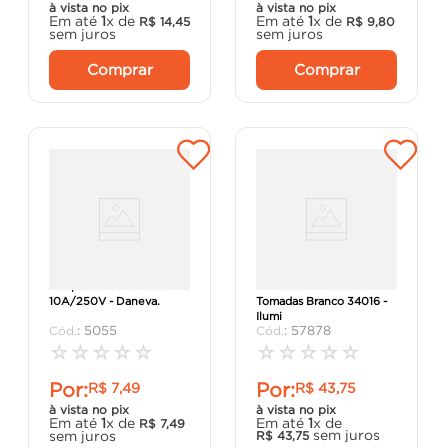
à vista no pix
à vista no pix
Em até
1
x de
Em até
1
x de
R$
14
,
45
R$
9
,
80
sem juros
sem juros
Comprar
Comprar
Adaptador de Tomada 2P
Filtro de Linha com 5
10A/250V - Daneva.
Tomadas Branco 34016 -
Ilumi
:
5055
:
57878
☆
☆
☆
☆
☆
☆
☆
☆
☆
☆
Por:
Por:
R$
7
,
49
R$
43
,
75
à vista no pix
à vista no pix
Em até
1
x de
Em até
1
x de
R$
7
,
49
sem juros
sem juros
R$
43
,
75