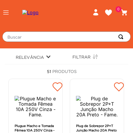
0
Buscar
TERMOS MAIS BUSCADOS
FILTRAR
RELEVÂNCIA
piso
1
º
51
PRODUTOS
porcelanato
2
º
revestimento
3
º
tinta
4
º
massa corrida
5
º
chuveiro
6
º
argamassa
7
º
Plugue Macho e Tomada
Plug de Sobrepor 2P+T
Fêmea 10A 250V Cinza -
Junção Macho 20A Preto