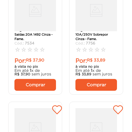
Plugue 2P Mais T Com 3
Plugue 2P+T 3 Saídas
Saídas 20A 1492 Cinza -
10A/250V Sobrepor
Fame.
Cinza - Fame.
:
7534
:
7756
☆
☆
☆
☆
☆
☆
☆
☆
☆
☆
Por:
Por:
R$
37
,
90
R$
33
,
89
à vista no pix
à vista no pix
Em até
1
x de
Em até
1
x de
sem juros
sem juros
R$
37
,
90
R$
33
,
89
Comprar
Comprar