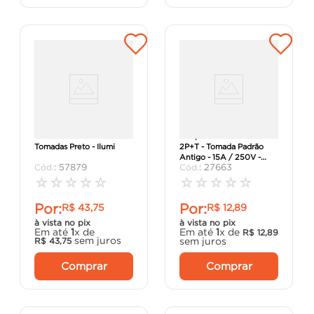
Filtro de Linha 1m com 5
Adaptador de Tomada
Tomadas Preto - Ilumi
2P+T - Tomada Padrão
Antigo - 15A / 250V -
:
57879
:
27663
Daneva.
☆
☆
☆
☆
☆
☆
☆
☆
☆
☆
Por:
Por:
R$
43
,
75
R$
12
,
89
à vista no pix
à vista no pix
Em até
1
x de
Em até
1
x de
R$
12
,
89
sem juros
sem juros
R$
43
,
75
Comprar
Comprar