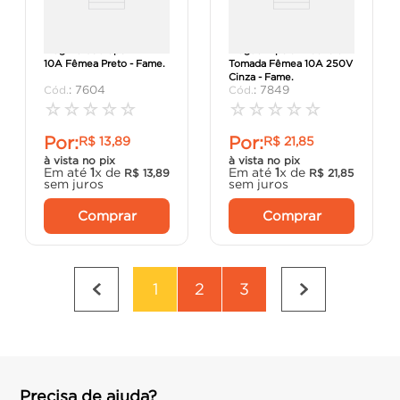
Plug De Sobrepor 2P+T
Plugue Bipolar Macho e
10A Fêmea Preto - Fame.
Tomada Fêmea 10A 250V
Cinza - Fame.
:
7604
:
7849
☆
☆
☆
☆
☆
☆
☆
☆
☆
☆
Por:
Por:
R$
13
,
89
R$
21
,
85
à vista no pix
à vista no pix
Em até
1
x de
Em até
1
x de
R$
13
,
89
R$
21
,
85
sem juros
sem juros
Comprar
Comprar
1
2
3
Precisa de ajuda?