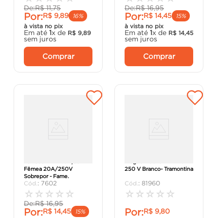
De:
R$
11
,
75
De:
R$
16
,
95
Por:
Por:
R$
9
,
89
R$
14
,
45
16%
15%
à vista no pix
à vista no pix
Em até
1
x de
Em até
1
x de
R$
9
,
89
R$
14
,
45
sem juros
sem juros
Comprar
Comprar
Tomada 2P+T Junção
Plugue Macho 2P+T 10 A
Fêmea 20A/250V
250 V Branco- Tramontina
Sobrepor - Fame.
:
7602
:
81960
☆
☆
☆
☆
☆
☆
☆
☆
☆
☆
De:
R$
16
,
95
Por:
Por:
R$
14
,
45
R$
9
,
80
15%