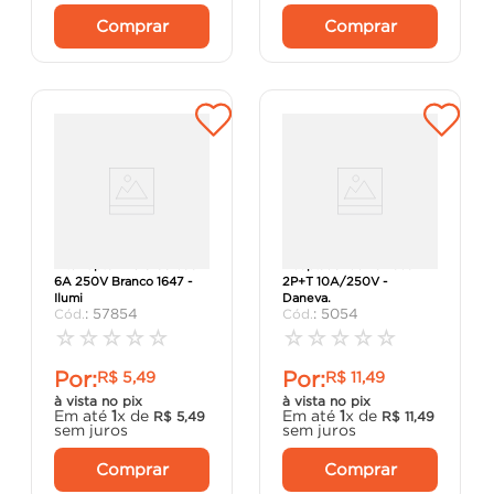
Comprar
Comprar
Interruptor Meio Cordão
Adaptador de Tomada
6A 250V Branco 1647 -
2P+T 10A/250V -
Ilumi
Daneva.
:
57854
:
5054
☆
☆
☆
☆
☆
☆
☆
☆
☆
☆
Por:
Por:
R$
5
,
49
R$
11
,
49
à vista no pix
à vista no pix
Em até
1
x de
Em até
1
x de
R$
5
,
49
R$
11
,
49
sem juros
sem juros
Comprar
Comprar