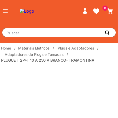
0
Buscar
TERMOS MAIS BUSCADOS
Materiais Elétricos
Plugs e Adaptadores
Adaptadores de Plugs e Tomadas
porcelanato
1
º
PLUGUE T 2P+T 10 A 250 V BRANCO- TRAMONTINA
piso
2
º
revestimento
3
º
tinta
4
º
massa corrida
5
º
chuveiro
6
º
porta
7
º