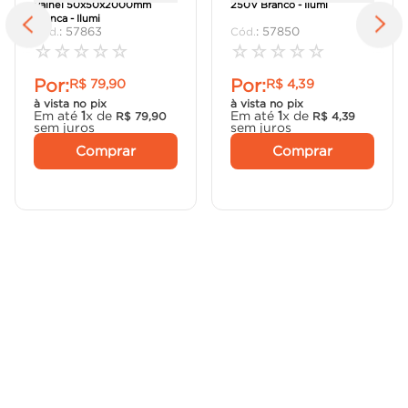
Painel 50x50x2000mm
250V Branco - Ilumi
Branca - Ilumi
:
57863
:
57850
☆
☆
☆
☆
☆
☆
☆
☆
☆
☆
Por:
Por:
R$
79
,
90
R$
4
,
39
à vista no pix
à vista no pix
Em até
1
x de
Em até
1
x de
R$
79
,
90
R$
4
,
39
sem juros
sem juros
Comprar
Comprar