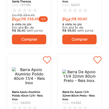
Santa Thereza.
Inox.
argamassa
8
º
:
137190
:
56301
☆
☆
☆
☆
☆
☆
☆
☆
☆
☆
cadeira
9
º
De:
R$
384
,
45
Por:
Por:
R$
338
,
45
R$
99
,
90
cimento
10
º
12%
à vista no pix
à vista no pix
Em até
6
x de
Em até
1
x de
sem juros
sem juros
R$
56
,
40
R$
99
,
90
Comprar
Comprar
Barra Apoio Aluminio
Barra De Apoio 1.1/4
Polido 40cm 1.1/4 - Reis
32mm 80cm Preto - Reis
Inox
Inox.
:
56300
:
114382
☆
☆
☆
☆
☆
☆
☆
☆
☆
☆