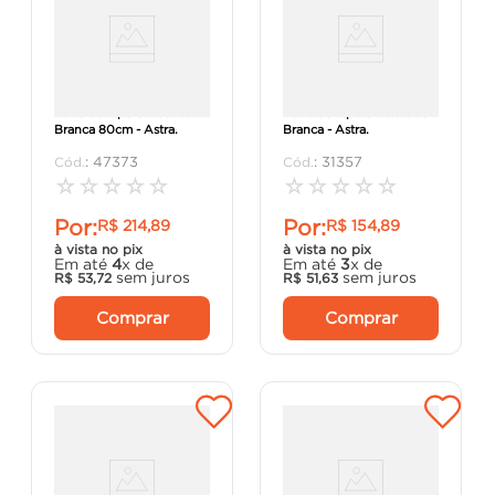
Barra de Apoio Plástica
Barra de Apoio PVC 50cm
Branca 80cm - Astra.
Branca - Astra.
:
47373
:
31357
☆
☆
☆
☆
☆
☆
☆
☆
☆
☆
Por:
Por:
R$
214
,
89
R$
154
,
89
à vista no pix
à vista no pix
Em até
4
x de
Em até
3
x de
sem juros
sem juros
R$
53
,
72
R$
51
,
63
Comprar
Comprar