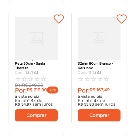
Barra de Apoio Inox 304
Barra De Apoio 1.1/4
Reta 50cm - Santa
32mm 80cm Branco -
Thereza
Reis Inox.
:
137183
:
114383
☆
☆
☆
☆
☆
☆
☆
☆
☆
☆
De:
R$
249
,
90
Por:
Por:
R$
219
,
90
R$
167
,
49
12%
à vista no pix
à vista no pix
Em até
4
x de
Em até
3
x de
sem juros
sem juros
R$
54
,
97
R$
55
,
83
Comprar
Comprar