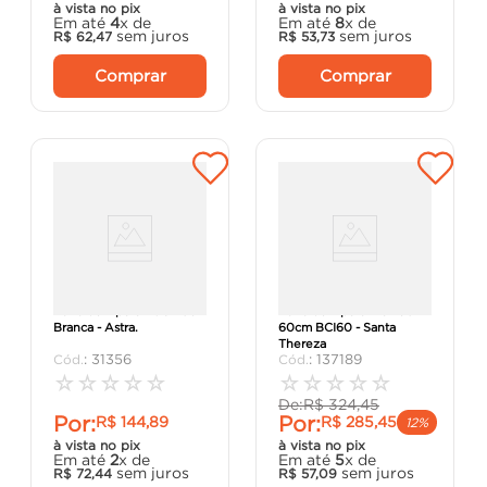
à vista no pix
à vista no pix
Em até
4
x de
Em até
8
x de
sem juros
sem juros
R$
62
,
47
R$
53
,
73
Comprar
Comprar
Barra de Apoio PVC 40cm
Barra de Apoio Inox 304
Branca - Astra.
60cm BCI60 - Santa
Thereza
:
31356
:
137189
☆
☆
☆
☆
☆
☆
☆
☆
☆
☆
De:
R$
324
,
45
Por:
Por:
R$
144
,
89
R$
285
,
45
12%
à vista no pix
à vista no pix
Em até
2
x de
Em até
5
x de
sem juros
sem juros
R$
72
,
44
R$
57
,
09