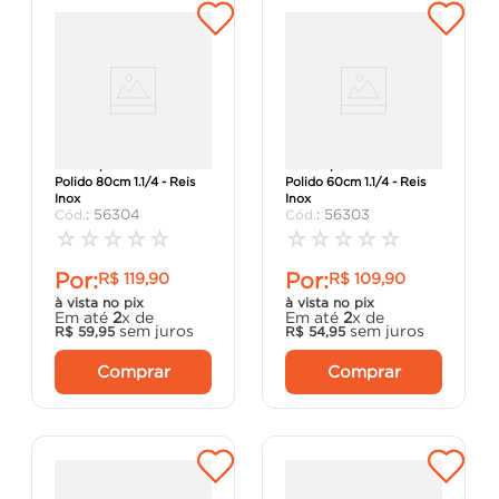
Barra Apoio Aluminio
Barra Apoio Aluminío
Polido 80cm 1.1/4 - Reis
Polido 60cm 1.1/4 - Reis
Inox
Inox
:
56304
:
56303
☆
☆
☆
☆
☆
☆
☆
☆
☆
☆
Por:
Por:
R$
119
,
90
R$
109
,
90
à vista no pix
à vista no pix
Em até
2
x de
Em até
2
x de
sem juros
sem juros
R$
59
,
95
R$
54
,
95
Comprar
Comprar