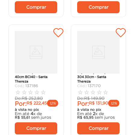
Comprar
Comprar
Barra de Apoio Inox 304
Alça de Apoio Aço Inox
40cm BCI40 - Santa
304 30cm - Santa
Thereza
Thereza
:
137186
:
137170
☆
☆
☆
☆
☆
☆
☆
☆
☆
☆
De:
R$
252
,
80
De:
R$
149
,
90
Por:
Por:
R$
222
,
45
R$
131
,
90
12%
12%
à vista no pix
à vista no pix
Em até
4
x de
Em até
2
x de
sem juros
sem juros
R$
55
,
61
R$
65
,
95
Comprar
Comprar