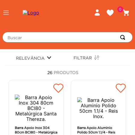
0
Buscar
TERMOS MAIS BUSCADOS
FILTRAR
RELEVÂNCIA
porcelanato
1
º
26
PRODUTOS
piso
2
º
revestimento
3
º
tinta
4
º
massa corrida
5
º
chuveiro
6
º
porta
7
º
Barra Apoio Inox 304
Barra Apoio Aluminio
80cm BCI80 - Metalúrgica
Polido 50cm 1.1/4 - Reis