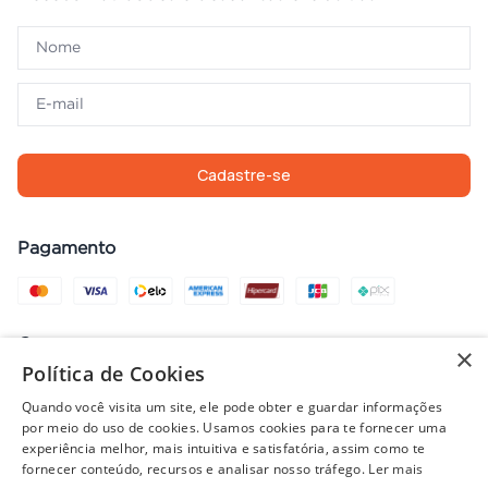
Cadastre-se
Pagamento
Compra com segurança
×
Política de Cookies
Quando você visita um site, ele pode obter e guardar informações
por meio do uso de cookies. Usamos cookies para te fornecer uma
Preços, promoções, condições de pagamento e frete válidos apenas
experiência melhor, mais intuitiva e satisfatória, assim como te
para compras no site. Em caso de divergência, prevalece o valor do
fornecer conteúdo, recursos e analisar nosso tráfego.
Ler mais