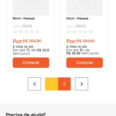
Barra de Apoio em inox
Barra de Apoio em Inox
80cm - Maxseal.
50cm - Maxseal.
:
36636
:
36633
☆
☆
☆
☆
☆
☆
☆
☆
☆
☆
Por:
Por:
R$
364
,
90
R$
294
,
90
à vista no pix
à vista no pix
Em até
7
x de
Em até
5
x de
R$
52
,
12
sem juros
sem juros
R$
58
,
98
Comprar
Comprar
1
2
Precisa de ajuda?