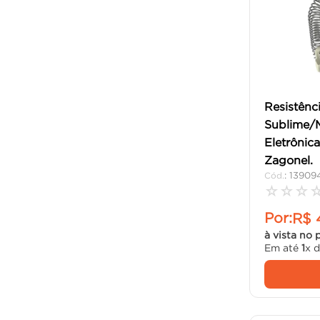
Resistênc
Sublime/
Eletrôni
Zagonel.
:
13909
☆
☆
☆
Por:
R$
à vista no 
Em até
1
x 