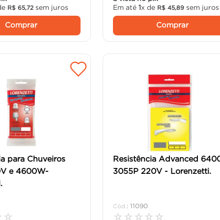
de
sem juros
Em até
1
x de
sem juros
R$
65
,
72
R$
45
,
89
Comprar
Comprar
ia para Chuveiros
Resistência Advanced 64
0V e 4600W-
3055P 220V - Lorenzetti.
.
:
11090
☆
☆
☆
☆
☆
☆
☆