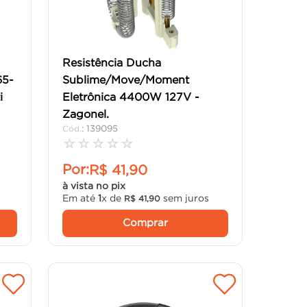
Resistência Ducha
65-
Sublime/Move/Moment
i
Eletrônica 4400W 127V -
Zagonel.
:
139095
☆
☆
☆
☆
☆
Por:
R$
41
,
90
à vista no pix
Em até
1
x de
sem juros
R$
41
,
90
Comprar