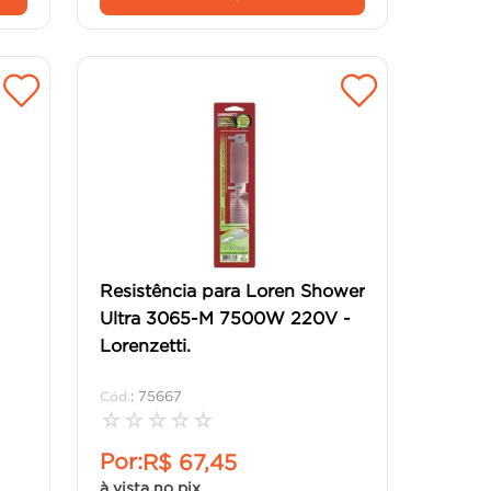
Resistência para Loren Shower
Ultra 3065-M 7500W 220V -
Lorenzetti.
:
75667
☆
☆
☆
☆
☆
Por:
R$
67
,
45
à vista no pix