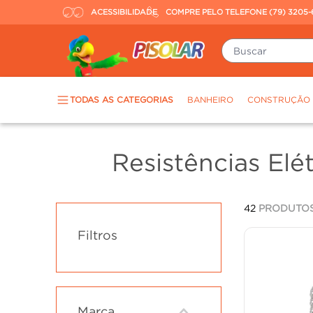
ACESSIBILIDADE
COMPRE PELO TELEFONE (79) 3205-
Buscar
TERMOS MAIS BUSCADOS
TODAS AS CATEGORIAS
BANHEIRO
CONSTRUÇÃO
piso
1
º
porcelanato
2
º
Resistências Elét
revestimento
3
º
tinta
4
º
42
PRODUTO
massa corrida
5
º
Filtros
chuveiro
6
º
argamassa
7
º
porta
8
º
vaso sanitário
9
º
Marca