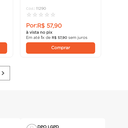
:
11290
☆
☆
☆
☆
☆
Por:
R$
57
,
90
à vista no pix
Em até
1
x de
sem juros
R$
57
,
90
Comprar
DPO LGPD