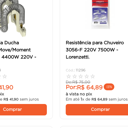
ia Ducha
Resistência para Chuveiro
Move/Moment
3056-F 220V 7500W -
ca 4400W 220V -
Lorenzetti.
4
:
11296
☆
☆
☆
☆
☆
☆
☆
De:
R$
75
,
00
Por:
41
,
90
R$
64
,
89
13%
pix
à vista no pix
de
sem juros
Em até
1
x de
sem juros
R$
41
,
90
R$
64
,
89
Comprar
Comprar