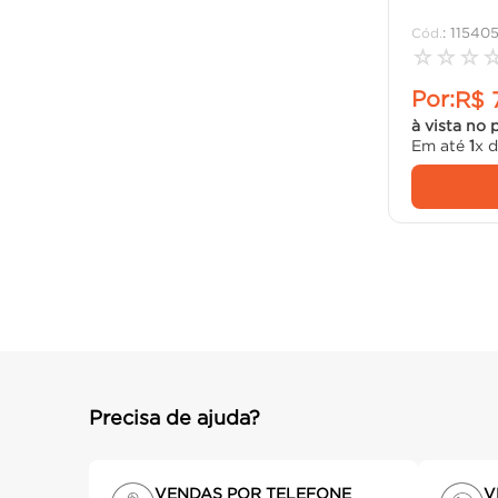
:
11540
☆
☆
☆
Por:
R$
à vista no 
Em até
1
x 
Precisa de ajuda?
VENDAS POR TELEFONE
V