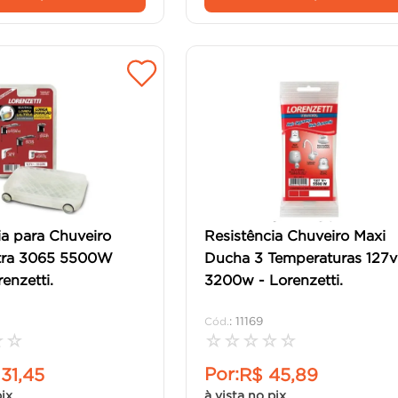
ia para Chuveiro
Resistência Chuveiro Maxi
tra 3065 5500W
Ducha 3 Temperaturas 127v
enzetti.
3200w - Lorenzetti.
:
11169
☆
☆
☆
☆
☆
☆
☆
Por:
131
,
45
R$
45
,
89
pix
à vista no pix