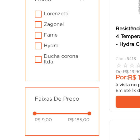
cadeira
10
º
lorenzetti
zagonel
Resistênc
fame
4 Temper
- Hydra C
hydra
ducha corona
:
5413
ltda
☆
☆
☆
De:
R$
19
,
9
Por:
R$
à vista no 
Em até
1
x 
Faixas De Preço
R$ 9,00
R$ 185,00