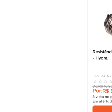
Resistênc
- Hydra.
:
34077
☆
☆
☆
De:
R$
16
,
9
Por:
R$
à vista no 
Em até
1
x 