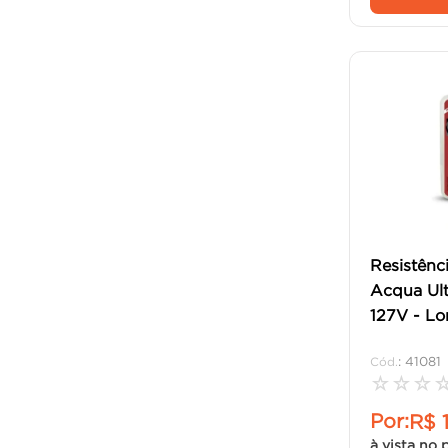
Resistênc
Acqua Ul
127V - Lor
:
41081
☆
☆
☆
Por:
R$
à vista no 