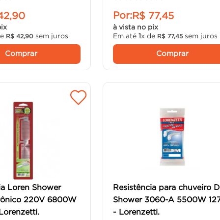
Por:
42
,
90
R$
77
,
45
pix
à vista no pix
de
sem juros
Em até
1
x de
sem juros
R$
42
,
90
R$
77
,
45
Comprar
Comprar
ia Loren Shower
Resistência para chuveiro 
trônico 220V 6800W
Shower 3060-A 5500W 12
Lorenzetti.
- Lorenzetti.