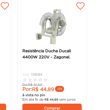
Resistência Ducha Ducali
4400W 220V - Zagonel.
:
139084
☆
☆
☆
☆
☆
De:
R$
51
,
50
Por:
R$
44
,
89
13%
à vista no pix
Em até
1
x de
sem juros
R$
44
,
89
Comprar