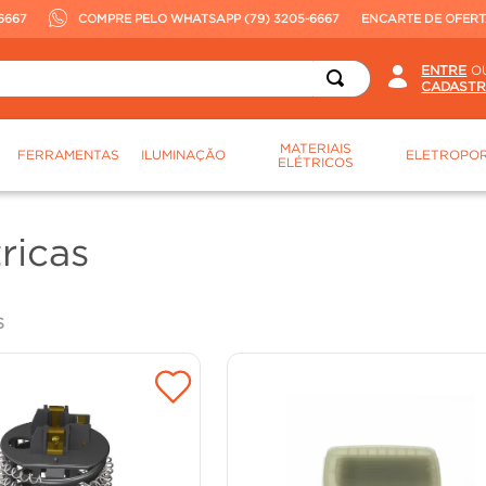
6667
COMPRE PELO WHATSAPP (79) 3205-6667
ENCARTE DE OFER
O
MATERIAIS
FERRAMENTAS
ILUMINAÇÃO
ELETROPOR
ELÉTRICOS
ricas
S