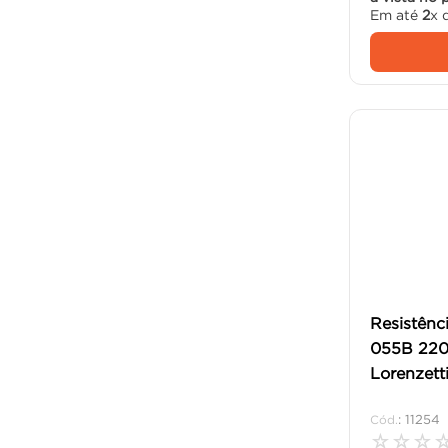
Em até
2
x 
Resistênc
055B 22
Lorenzetti
:
11254
☆
☆
☆