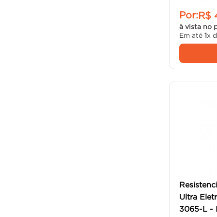
Por:
R$
à vista no 
Em até
1
x 
Resistenc
Ultra Ele
3065-L - 