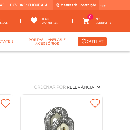
TAS
DÚVIDAS? CLIQUE AQUI!
Mestres da Construção
0
U
MEUS
FAVORITOS
PORTAS, JANELAS E
OUTLET
TÁTEIS
ACESSÓRIOS
ORDENAR POR
RELEVÂNCIA