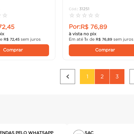
5
:
31251
☆
☆
☆
☆
☆
☆
☆
Por:
72
,
45
R$
76
,
89
pix
à vista no pix
de
sem juros
Em até
1
x de
sem juros
R$
72
,
45
R$
76
,
89
Comprar
Comprar
1
2
3
ENDAS PELO WHATSAPP
SAC