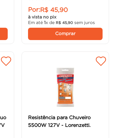
Por:
R$
45
,
90
à vista no pix
Em até
1
x de
sem juros
R$
45
,
90
Comprar
Duo
Resistência para Chuveiro
7V
5500W 127V - Lorenzetti.