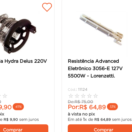
ia Hydra Delus 220V
Resistência Advanced
Eletrônico 3056-E 127V
5500W - Lorenzetti.
:
11124
☆
☆
☆
☆
☆
☆
☆
0
De:
R$
75
,
00
Por:
9
,
90
R$
64
,
89
41%
13%
pix
à vista no pix
de
sem juros
Em até
1
x de
sem juros
R$
9
,
90
R$
64
,
89
Comprar
Comprar