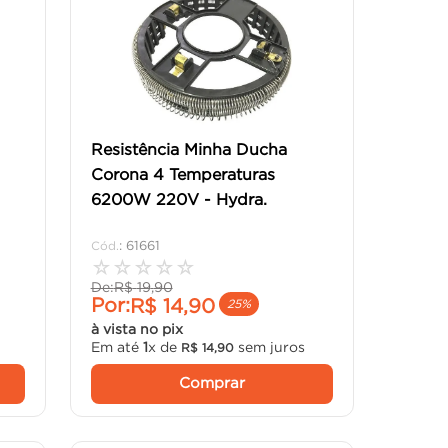
Resistência Minha Ducha
Corona 4 Temperaturas
6200W 220V - Hydra.
:
61661
☆
☆
☆
☆
☆
De:
R$
19
,
90
Por:
R$
14
,
90
25%
à vista no pix
Em até
1
x de
sem juros
R$
14
,
90
Comprar