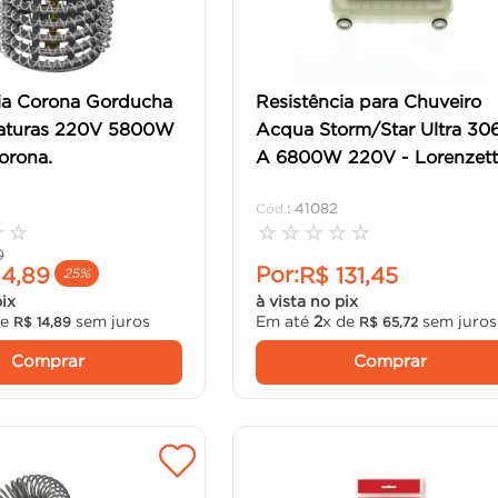
ia Corona Gorducha
Resistência para Chuveiro
aturas 220V 5800W
Acqua Storm/Star Ultra 30
orona.
A 6800W 220V - Lorenzett
:
41082
☆
☆
☆
☆
☆
☆
☆
0
Por:
14
,
89
R$
131
,
45
25%
pix
à vista no pix
de
sem juros
Em até
2
x de
sem juros
R$
14
,
89
R$
65
,
72
Comprar
Comprar