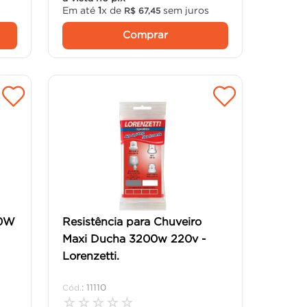
Em até
1
x de
sem juros
R$
67
,
45
Comprar
00W
Resistência para Chuveiro
Maxi Ducha 3200w 220v -
Lorenzetti.
:
11110
☆
☆
☆
☆
☆