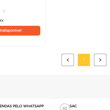
☆
☆
pix
Indisponível
1
ENDAS PELO WHATSAPP
SAC