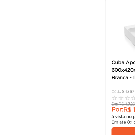
Cuba Apo
600x420x
Branca - 
:
84367
☆
☆
☆
De:
R$
1
.
72
Por:
R$
à vista no 
Em até
8
x 