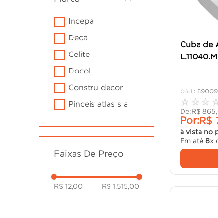
cadeira
10
º
incepa
deca
Cuba de 
celite
L.11040.M
docol
constru decor
:
89009
☆
☆
☆
pinceis atlas s a
De:
R$
865
,
Por:
R$
à vista no 
Em até
8
x 
Faixas De Preço
R$ 12,00
R$ 1.515,00