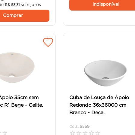
Indisponível
de
sem juros
R$
53
,
31
Comprar
Apoio 35cm sem
Cuba de Louça de Apoio
c R1 Bege - Celite.
Redondo 36x36000 cm
Branco - Deca.
:
5559
☆
☆
☆
☆
☆
☆
☆