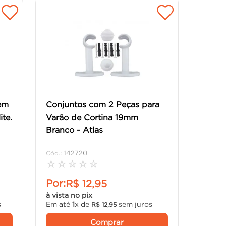
em
Conjuntos com 2 Peças para
te.
Varão de Cortina 19mm
Branco - Atlas
:
142720
☆
☆
☆
☆
☆
Por:
R$
12
,
95
à vista no pix
s
Em até
1
x de
sem juros
R$
12
,
95
Comprar