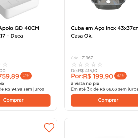
Apoio QD 40CM
Cuba em Aço Inox 43x37c
.17 - Deca
Casa Ok.
:
71967
☆
☆
☆
☆
☆
☆
☆
00
De:
R$
415
,
10
Por:
759
,
89
R$
199
,
90
12%
52%
pix
à vista no pix
de
sem juros
Em até
3
x de
sem juro
R$
94
,
98
R$
66
,
63
Comprar
Comprar