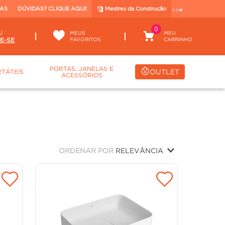
TAS
DÚVIDAS? CLIQUE AQUI!
Mestres da Construção
0
U
MEUS
FAVORITOS
PORTAS, JANELAS E
OUTLET
TÁTEIS
ACESSÓRIOS
ORDENAR POR
RELEVÂNCIA