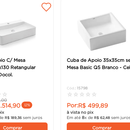
io C/ Mesa
Cuba de Apoio 35x35cm s
130 Retangular
Mesa Basic Q5 Branco - Celi
Docol.
:
15798
☆
☆
☆
☆
☆
☆
☆
9
,
00
Por:
1
.
514
,
90
R$
499
,
89
12%
pix
à vista no pix
de
sem juros
Em até
8
x de
sem juro
R$
189
,
36
R$
62
,
48
Comprar
Comprar