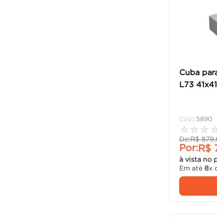
Cuba par
L73 41x41
:
5890
☆
☆
☆
De:
R$
879
,
Por:
R$
à vista no 
Em até
8
x 