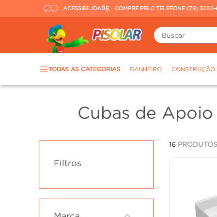
ACESSIBILIDADE
COMPRE PELO TELEFONE (79) 3205-
Buscar
TERMOS MAIS BUSCADOS
TODAS AS CATEGORIAS
BANHEIRO
CONSTRUÇÃO
piso
1
º
porcelanato
2
º
Cubas de Apoio
revestimento
3
º
tinta
4
º
16
PRODUTO
massa corrida
5
º
Filtros
chuveiro
6
º
argamassa
7
º
porta
8
º
vaso sanitário
9
º
Marca