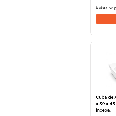
à vista no 
Cuba de 
x 39 x 45
Incepa.