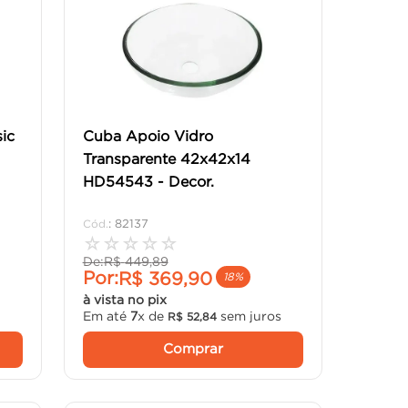
ic
Cuba Apoio Vidro
Transparente 42x42x14
HD54543 - Decor.
:
82137
☆
☆
☆
☆
☆
De:
R$
449
,
89
Por:
R$
369
,
90
18%
à vista no pix
Em até
7
x de
sem juros
R$
52
,
84
Comprar