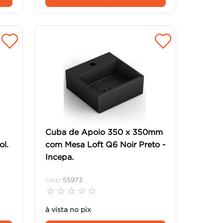
Cuba de Apoio 350 x 350mm
l.
com Mesa Loft Q6 Noir Preto -
Incepa.
:
55973
☆
☆
☆
☆
☆
à vista no pix