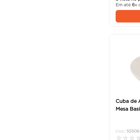
Em até
6
x 
Cuba de 
Mesa Basi
:
55506
☆
☆
☆