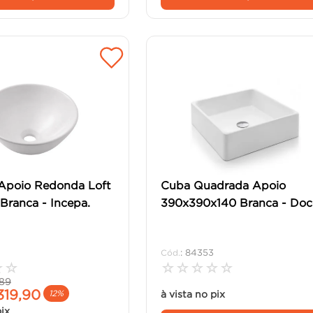
Apoio Redonda Loft
Cuba Quadrada Apoio
ranca - Incepa.
390x390x140 Branca - Doco
:
84353
☆
☆
☆
☆
☆
☆
☆
89
319
,
90
à vista no pix
12%
pix