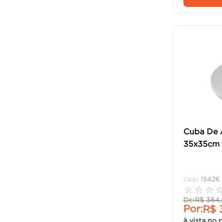
Cuba De 
35x35cm B
:
15426
☆
☆
☆
De:
R$
364
,
Por:
R$
à vista no 