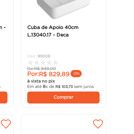
m -
Cuba de Apoio 40cm
L.13040.17 - Deca
:
89008
☆
☆
☆
☆
☆
De:
R$
949
,
00
Por:
R$
829
,
89
13%
à vista no pix
s
Em até
8
x de
sem juros
R$
103
,
73
Comprar