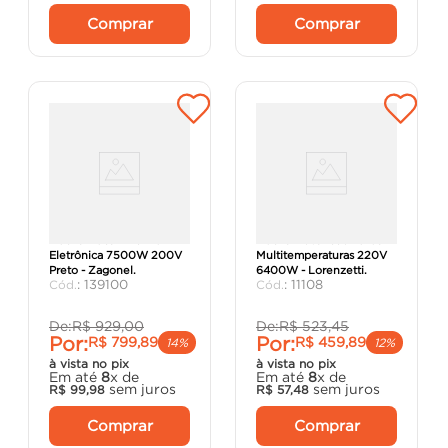
Comprar
Comprar
Ducha Ducali Premium
Ducha Advanced Turbo
Eletrônica 7500W 200V
Multitemperaturas 220V
Preto - Zagonel.
6400W - Lorenzetti.
:
139100
:
11108
De:
R$
929
,
00
De:
R$
523
,
45
Por:
Por:
R$
799
,
89
R$
459
,
89
14%
12%
à vista no pix
à vista no pix
Em até
8
x de
Em até
8
x de
sem juros
sem juros
R$
99
,
98
R$
57
,
48
Comprar
Comprar