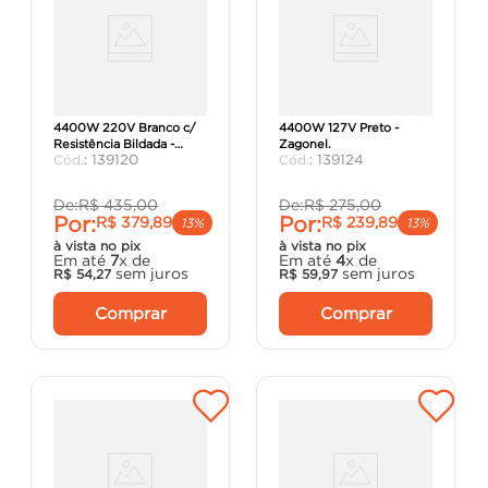
Ducha Sublime Eletrônica
Ducha Sublime Eletrônica
4400W 220V Branco c/
4400W 127V Preto -
Resistência Bildada -
Zagonel.
:
139120
:
139124
Zagonel.
De:
R$
435
,
00
De:
R$
275
,
00
Por:
Por:
R$
379
,
89
R$
239
,
89
13%
13%
à vista no pix
à vista no pix
Em até
7
x de
Em até
4
x de
sem juros
sem juros
R$
54
,
27
R$
59
,
97
Comprar
Comprar