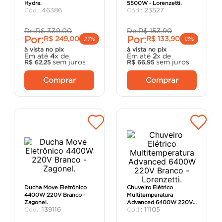
Hydra.
5500W - Lorenzetti.
argamassa
8
º
:
46386
:
23527
cadeira
9
º
De:
R$
339
,
00
De:
R$
153
,
90
Por:
Por:
R$
249
,
00
R$
133
,
90
cimento
10
º
27%
13%
à vista no pix
à vista no pix
Em até
4
x de
Em até
2
x de
sem juros
sem juros
R$
62
,
25
R$
66
,
95
Comprar
Comprar
Ducha Move Eletrônico
Chuveiro Elétrico
4400W 220V Branco -
Multitemperatura
Zagonel.
Advanced 6400W 220V
:
139116
:
11105
Branco - Lorenzetti.