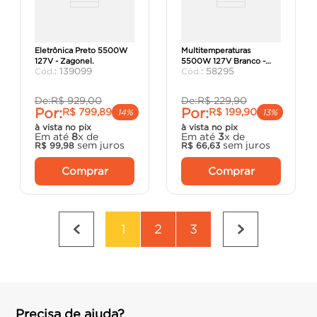
Ducha Ducali Premium
Ducha Futura
Eletrônica Preto 5500W
Multitemperaturas
127V - Zagonel.
5500W 127V Branco -
:
139099
:
58295
Lorenzetti.
De:
R$
929
,
00
De:
R$
229
,
90
Por:
Por:
R$
799
,
89
R$
199
,
90
14%
13%
à vista no pix
à vista no pix
Em até
8
x de
Em até
3
x de
sem juros
sem juros
R$
99
,
98
R$
66
,
63
Comprar
Comprar
1
2
3
Precisa de ajuda?