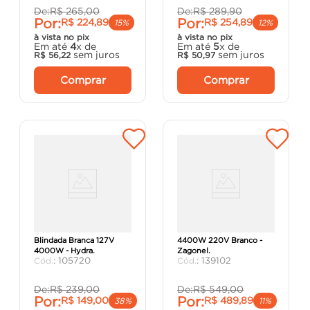
De:
R$
265
,
00
De:
R$
289
,
90
Por:
Por:
R$
224
,
89
R$
254
,
89
15%
12%
à vista no pix
à vista no pix
Em até
4
x de
Em até
5
x de
sem juros
sem juros
R$
56
,
22
R$
50
,
97
Comprar
Comprar
Ducha Eletrônica Fit
Ducha Ducali Eletrônica
Blindada Branca 127V
4400W 220V Branco -
4000W - Hydra.
Zagonel.
:
105720
:
139102
De:
R$
239
,
00
De:
R$
549
,
00
Por:
Por:
R$
149
,
00
R$
489
,
89
38%
11%