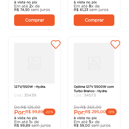
à vista no pix
à vista no pix
Em até
2
x de
Em até
8
x de
sem juros
sem juros
R$
74
,
50
R$
61
,
23
Comprar
Comprar
Ducha Fit Eletrônica
Chuveiro Eletrônico
127V/550W - Hydra.
Optima 127V 5500W com
Turbo Branco - Hydra.
:
35439
:
34073
De:
R$
125
,
00
De:
R$
365
,
00
Por:
Por:
R$
99
,
89
R$
295
,
00
20%
19%
à vista no pix
à vista no pix
Em até
1
x de
Em até
5
x de
sem juros
sem juros
R$
99
,
89
R$
59
,
00