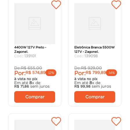
Ducha Ducali Eletrônica
Ducha Ducali Premium
4400W 127V Preto -
Eletrônica Branca 5500W
Zagonel.
127V - Zagonel.
:
139101
:
139098
De:
R$
655
,
00
De:
R$
929
,
00
Por:
Por:
R$
574
,
89
R$
799
,
89
12%
14%
à vista no pix
à vista no pix
Em até
8
x de
Em até
8
x de
sem juros
sem juros
R$
71
,
86
R$
99
,
98
Comprar
Comprar