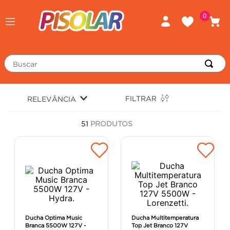
0
Buscar
TERMOS MAIS BUSCADOS
FILTRAR
RELEVÂNCIA
porcelanato
1
º
51
PRODUTOS
piso
2
º
revestimento
3
º
tinta
4
º
massa corrida
5
º
chuveiro
6
º
porta
7
º
Ducha Optima Music
Ducha Multitemperatura
Branca 5500W 127V -
Top Jet Branco 127V