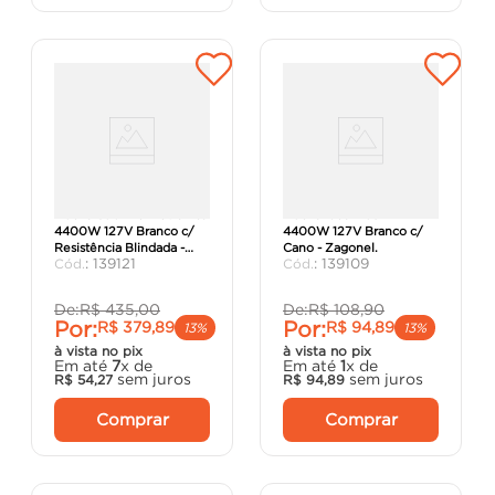
Ducha Sublime Eletrônica
Ducha Idea Plus 4T
4400W 127V Branco c/
4400W 127V Branco c/
Resistência Blindada -
Cano - Zagonel.
:
139121
:
139109
Zagonel.
De:
R$
435
,
00
De:
R$
108
,
90
Por:
Por:
R$
379
,
89
R$
94
,
89
13%
13%
à vista no pix
à vista no pix
Em até
7
x de
Em até
1
x de
sem juros
sem juros
R$
54
,
27
R$
94
,
89
Comprar
Comprar