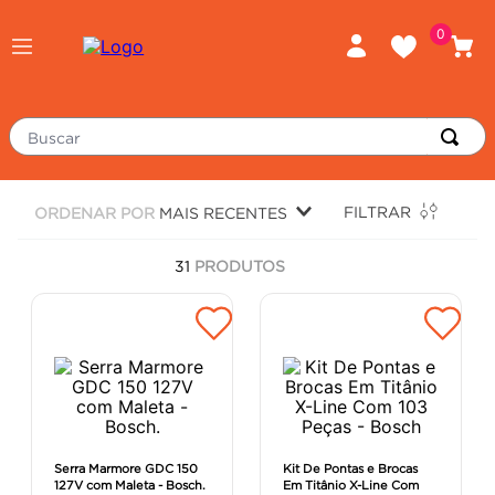
0
Buscar
TERMOS MAIS BUSCADOS
FILTRAR
ORDENAR POR
MAIS RECENTES
piso
1
º
31
PRODUTOS
porcelanato
2
º
revestimento
3
º
tinta
4
º
massa corrida
5
º
chuveiro
6
º
argamassa
7
º
Serra Marmore GDC 150
Kit De Pontas e Brocas
127V com Maleta - Bosch.
Em Titânio X-Line Com