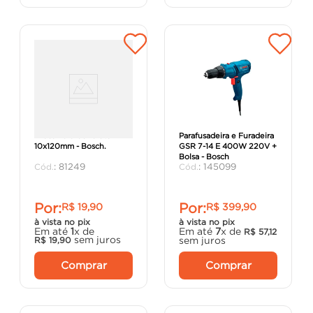
Broca Para Concreto
Parafusadeira e Furadeira
10x120mm - Bosch.
GSR 7-14 E 400W 220V +
Bolsa - Bosch
:
81249
:
145099
Por:
Por:
R$
19
,
90
R$
399
,
90
à vista no pix
à vista no pix
Em até
1
x de
Em até
7
x de
R$
57
,
12
sem juros
sem juros
R$
19
,
90
Comprar
Comprar