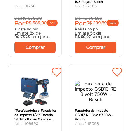
103 Peças - Bosch
porta
8
º
:
81256
:
72886
vaso sanitário
9
º
De:
R$
669
,
90
De:
R$
394
,
89
Por:
Por:
R$
589
,
90
R$
299
,
89
cadeira
10
º
12%
24%
à vista no pix
à vista no pix
Em até
8
x de
Em até
5
x de
sem juros
sem juros
R$
73
,
73
R$
59
,
97
Comprar
Comprar
"Parafusadeira e Furadeira
Furadeira de Impacto
de Impacto 1/2"" Bateria
GSB13 RE Bivolt 750W -
18v Bivolt com Maleta e
Bosch
:
109990
:
145098
Acessórios GSB185-Li -
Bos"