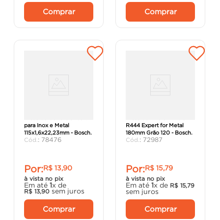
Comprar
Comprar
Disco de Corte Standart
Disco de Lixa em Fibra
para Inox e Metal
R444 Expert for Metal
115x1,6x22,23mm - Bosch.
180mm Grão 120 - Bosch.
:
78476
:
72987
Por:
Por:
R$
13
,
90
R$
15
,
79
à vista no pix
à vista no pix
Em até
1
x de
Em até
1
x de
R$
15
,
79
sem juros
sem juros
R$
13
,
90
Comprar
Comprar