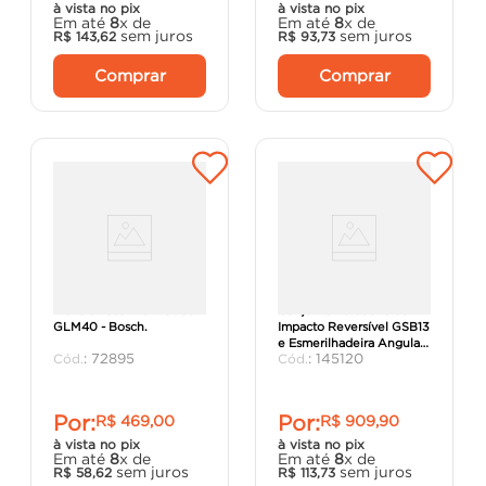
à vista no pix
à vista no pix
Em até
8
x de
Em até
8
x de
sem juros
sem juros
R$
143
,
62
R$
93
,
73
Comprar
Comprar
Trena a Laser 40 Metros
Conjunto Furadeira de
GLM40 - Bosch.
Impacto Reversível GSB13
e Esmerilhadeira Angular
:
72895
:
145120
GWS850 127V - Bosch
Por:
Por:
R$
469
,
00
R$
909
,
90
à vista no pix
à vista no pix
Em até
8
x de
Em até
8
x de
sem juros
sem juros
R$
58
,
62
R$
113
,
73