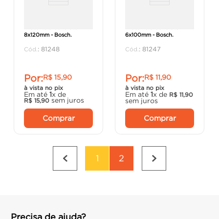
Broca Para Concreto
Broca Para Concreto
8x120mm - Bosch.
6x100mm - Bosch.
:
81248
:
81247
Por:
Por:
R$
15
,
90
R$
11
,
90
à vista no pix
à vista no pix
Em até
1
x de
Em até
1
x de
R$
11
,
90
sem juros
sem juros
R$
15
,
90
Comprar
Comprar
1
2
Precisa de ajuda?