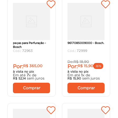
Kit Mala X-Line com 54
Chave de Mandril S 2
peças para Perfuração -
9617085009000 - Bosch.
Bosch
:
72963
:
72999
De:
R$
18
,
90
Por:
Por:
R$
365
,
00
R$
15
,
90
16%
à vista no pix
à vista no pix
Em até
7
x de
Em até
1
x de
sem juros
sem juros
R$
52
,
14
R$
15
,
90
Comprar
Comprar