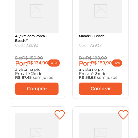
"Disco de Suporte de Lixa
Adaptador SDS Plus com
4 1/2"" com Porca -
Mandril - Bosch.
Bosch."
:
72892
:
72937
De:
R$
159
,
90
De:
R$
189
,
90
Por:
Por:
R$
134
,
90
R$
169
,
90
16%
11%
à vista no pix
à vista no pix
Em até
2
x de
Em até
3
x de
sem juros
sem juros
R$
67
,
45
R$
56
,
63
Comprar
Comprar