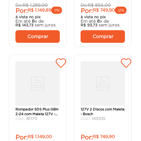
De:
R$
1
.
289
,
00
De:
R$
855
,
00
Por:
Por:
R$
1
.
149
,
89
R$
749
,
90
11%
12%
à vista no pix
à vista no pix
Em até
8
x de
Em até
8
x de
sem juros
sem juros
R$
143
,
73
R$
93
,
73
Comprar
Comprar
Martelete Perfurador
Serra Mármore GDC150
Rompedor SDS Plus GBH
127V 2 Discos com Maleta
2-24 com Maleta 127V -
- Bosch
:
81170
:
145105
Bosch.
Por:
Por:
R$
1
.
149
,
00
R$
749
,
90