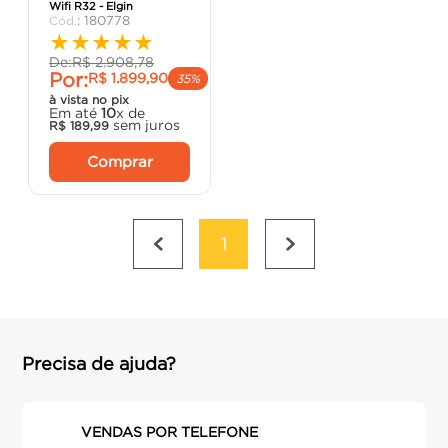
Wifi R32 - Elgin
porta
8
º
:
180778
★
★
★
★
★
vaso sanitário
9
º
De:
R$
2
.
908
,
78
Por:
R$
1
.
899
,
90
cadeira
10
º
35%
à vista no pix
Em até
10
x de
sem juros
R$
189
,
99
Comprar
1
Precisa de ajuda?
VENDAS POR TELEFONE