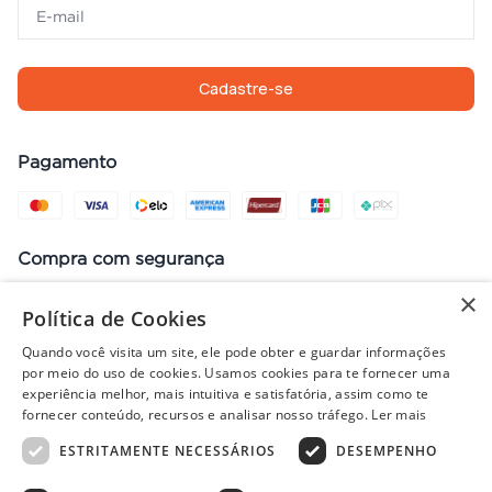
Cadastre-se
Pagamento
Compra com segurança
×
Política de Cookies
Quando você visita um site, ele pode obter e guardar informações
Preços, promoções, condições de pagamento e frete válidos apenas
por meio do uso de cookies. Usamos cookies para te fornecer uma
para compras no site. Em caso de divergência, prevalece o valor do
experiência melhor, mais intuitiva e satisfatória, assim como te
carrinho no fechamento do pedido. Vendas sujeitas à análise e
fornecer conteúdo, recursos e analisar nosso tráfego.
Ler mais
disponibilidade de estoque. Imagens ilustrativas.
ESTRITAMENTE NECESSÁRIOS
DESEMPENHO