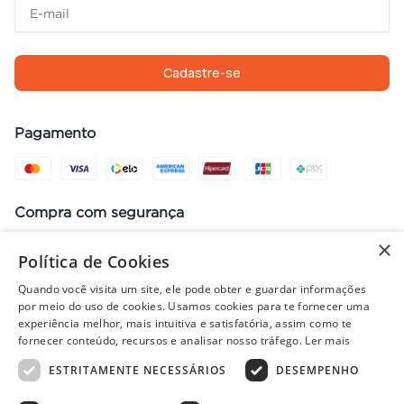
Cadastre-se
Pagamento
Compra com segurança
×
Política de Cookies
Quando você visita um site, ele pode obter e guardar informações
Preços, promoções, condições de pagamento e frete válidos apenas
por meio do uso de cookies. Usamos cookies para te fornecer uma
para compras no site. Em caso de divergência, prevalece o valor do
experiência melhor, mais intuitiva e satisfatória, assim como te
carrinho no fechamento do pedido. Vendas sujeitas à análise e
fornecer conteúdo, recursos e analisar nosso tráfego.
Ler mais
disponibilidade de estoque. Imagens ilustrativas.
ESTRITAMENTE NECESSÁRIOS
DESEMPENHO