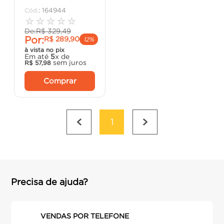
porta
8
º
:
164944
☆
☆
☆
☆
☆
vaso sanitário
9
º
De:
R$
329
,
49
Por:
R$
289
,
90
cadeira
10
º
12%
à vista no pix
Em até
5
x de
sem juros
R$
57
,
98
Comprar
1
Precisa de ajuda?
VENDAS POR TELEFONE