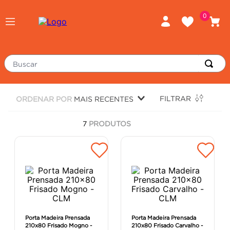
0
Buscar
TERMOS MAIS BUSCADOS
FILTRAR
ORDENAR POR
MAIS RECENTES
piso
1
º
7
PRODUTOS
porcelanato
2
º
revestimento
3
º
tinta
4
º
massa corrida
5
º
chuveiro
6
º
argamassa
7
º
Porta Madeira Prensada
Porta Madeira Prensada
210x80 Frisado Mogno -
210x80 Frisado Carvalho -