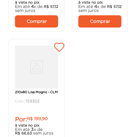
à vista no pix
à vista no pix
Em até
4
x de
Em até
4
x de
R$
57
,
12
R$
57
,
12
sem juros
sem juros
Comprar
Comprar
Porta Madeira Prensada
210x80 Lisa Mogno - CLM
:
159302
Por:
R$
199
,
90
à vista no pix
Em até
3
x de
sem juros
R$
66
,
63