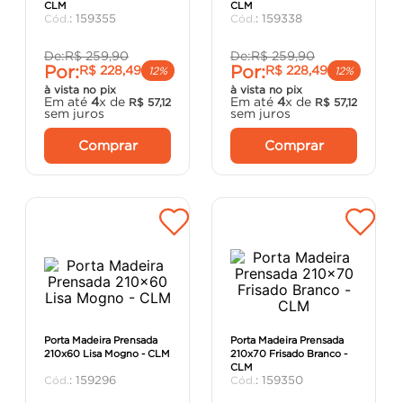
CLM
CLM
porta
8
º
:
159355
:
159338
vaso sanitário
9
º
De:
R$
259
,
90
De:
R$
259
,
90
Por:
Por:
R$
228
,
49
R$
228
,
49
cadeira
10
º
12%
12%
à vista no pix
à vista no pix
Em até
4
x de
Em até
4
x de
R$
57
,
12
R$
57
,
12
sem juros
sem juros
Comprar
Comprar
Porta Madeira Prensada
Porta Madeira Prensada
210x60 Lisa Mogno - CLM
210x70 Frisado Branco -
CLM
:
159296
:
159350