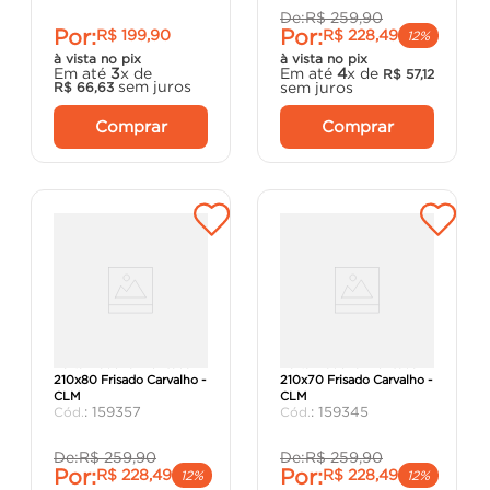
De:
R$
259
,
90
Por:
Por:
R$
199
,
90
R$
228
,
49
12%
à vista no pix
à vista no pix
Em até
3
x de
Em até
4
x de
R$
57
,
12
sem juros
sem juros
R$
66
,
63
Comprar
Comprar
Porta Madeira Prensada
Porta Madeira Prensada
210x80 Frisado Carvalho -
210x70 Frisado Carvalho -
CLM
CLM
:
159357
:
159345
De:
R$
259
,
90
De:
R$
259
,
90
Por:
Por:
R$
228
,
49
R$
228
,
49
12%
12%