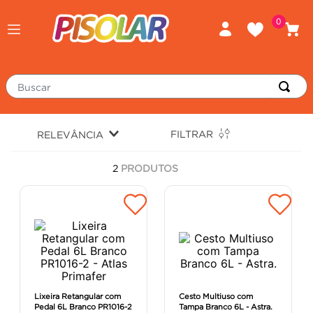
0
Buscar
TERMOS MAIS BUSCADOS
FILTRAR
RELEVÂNCIA
porcelanato
1
º
2
PRODUTOS
piso
2
º
revestimento
3
º
tinta
4
º
massa corrida
5
º
chuveiro
6
º
porta
7
º
Lixeira Retangular com
Cesto Multiuso com
Pedal 6L Branco PR1016-2
Tampa Branco 6L - Astra.