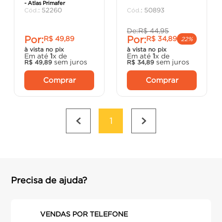
- Atlas Primafer
argamassa
8
º
:
52260
:
50893
cadeira
9
º
De:
R$
44
,
95
Por:
Por:
R$
49
,
89
R$
34
,
89
cimento
10
º
22%
à vista no pix
à vista no pix
Em até
1
x de
Em até
1
x de
sem juros
sem juros
R$
49
,
89
R$
34
,
89
Comprar
Comprar
1
Precisa de ajuda?
VENDAS POR TELEFONE