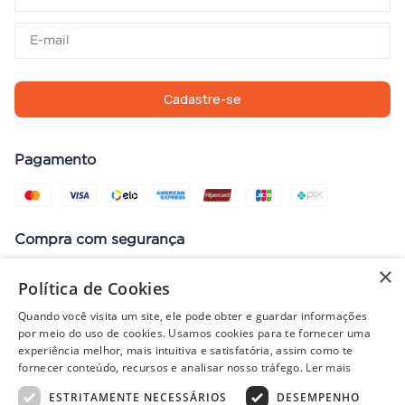
Cadastre-se
Pagamento
Compra com segurança
×
Política de Cookies
Quando você visita um site, ele pode obter e guardar informações
Preços, promoções, condições de pagamento e frete válidos apenas
por meio do uso de cookies. Usamos cookies para te fornecer uma
para compras no site. Em caso de divergência, prevalece o valor do
experiência melhor, mais intuitiva e satisfatória, assim como te
carrinho no fechamento do pedido. Vendas sujeitas à análise e
fornecer conteúdo, recursos e analisar nosso tráfego.
Ler mais
disponibilidade de estoque. Imagens ilustrativas.
ESTRITAMENTE NECESSÁRIOS
DESEMPENHO