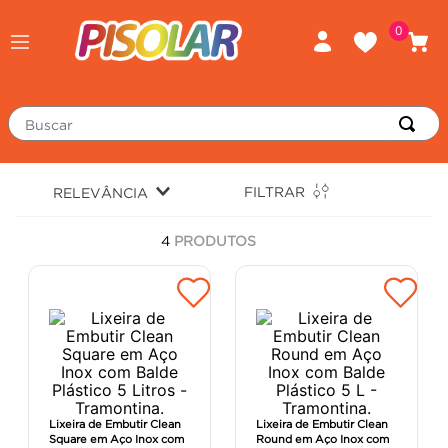
0
Buscar
TERMOS MAIS BUSCADOS
FILTRAR
RELEVÂNCIA
piso
1
º
4
PRODUTOS
porcelanato
2
º
revestimento
3
º
tinta
4
º
massa corrida
5
º
chuveiro
6
º
argamassa
7
º
Lixeira de Embutir Clean
Lixeira de Embutir Clean
Square em Aço Inox com
Round em Aço Inox com