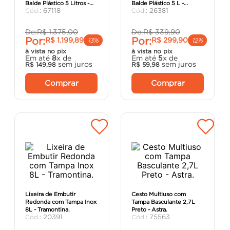
Balde Plástico 5 Litros -
Balde Plástico 5 L -
porta
8
º
:
67118
:
26381
Tramontina.
Tramontina.
vaso sanitário
9
º
De:
R$
1
.
375
,
00
De:
R$
339
,
90
Por:
Por:
R$
1
.
199
,
89
R$
299
,
90
cadeira
10
º
13%
12%
à vista no pix
à vista no pix
Em até
8
x de
Em até
5
x de
sem juros
sem juros
R$
149
,
98
R$
59
,
98
Comprar
Comprar
Lixeira de Embutir
Cesto Multiuso com
Redonda com Tampa Inox
Tampa Basculante 2,7L
8L - Tramontina.
Preto - Astra.
:
20391
:
75563