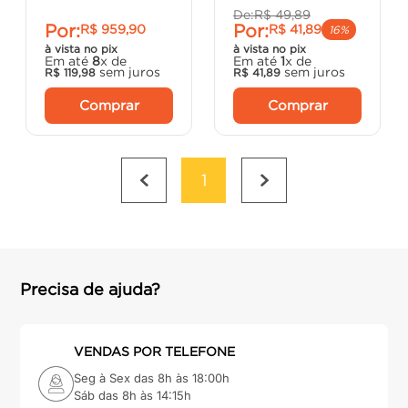
De:
R$
49
,
89
Por:
Por:
R$
959
,
90
R$
41
,
89
16%
à vista no pix
à vista no pix
Em até
8
x de
Em até
1
x de
sem juros
sem juros
R$
119
,
98
R$
41
,
89
Comprar
Comprar
1
Precisa de ajuda?
VENDAS POR TELEFONE
Seg à Sex das 8h às 18:00h
Sáb das 8h às 14:15h