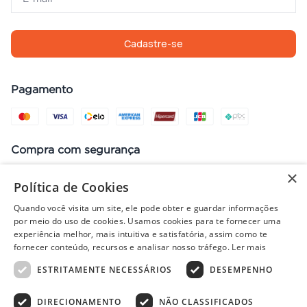
Cadastre-se
Pagamento
Compra com segurança
×
Política de Cookies
Quando você visita um site, ele pode obter e guardar informações
Preços, promoções, condições de pagamento e frete válidos apenas
por meio do uso de cookies. Usamos cookies para te fornecer uma
para compras no site. Em caso de divergência, prevalece o valor do
experiência melhor, mais intuitiva e satisfatória, assim como te
carrinho no fechamento do pedido. Vendas sujeitas à análise e
fornecer conteúdo, recursos e analisar nosso tráfego.
Ler mais
disponibilidade de estoque. Imagens ilustrativas.
ESTRITAMENTE NECESSÁRIOS
DESEMPENHO
DIRECIONAMENTO
NÃO CLASSIFICADOS
© 2022 - PISOLAR | CNPJ: 32.868.002/0004-36 | Rua Quirino, 1294