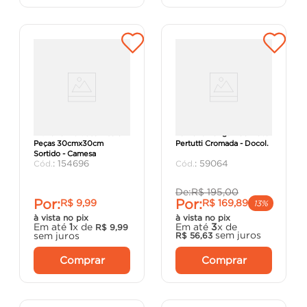
Kit Pano Multiuso Liso 3
Torneira Longa 1158 Nova
Peças 30cmx30cm
Pertutti Cromada - Docol.
Sortido - Camesa
:
154696
:
59064
De:
R$
195
,
00
Por:
Por:
R$
9
,
99
R$
169
,
89
13%
à vista no pix
à vista no pix
Em até
1
x de
Em até
3
x de
R$
9
,
99
sem juros
sem juros
R$
56
,
63
Comprar
Comprar