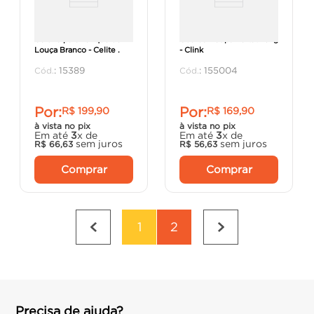
Coluna para Tanque de
Guarda Roupa Portátil 5kg
Louça Branco - Celite .
- Clink
:
15389
:
155004
Por:
Por:
R$
199
,
90
R$
169
,
90
à vista no pix
à vista no pix
Em até
3
x de
Em até
3
x de
sem juros
sem juros
R$
66
,
63
R$
56
,
63
Comprar
Comprar
1
2
Precisa de ajuda?