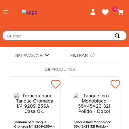
0
Buscar
TERMOS MAIS BUSCADOS
FILTRAR
RELEVÂNCIA
piso
1
º
28
PRODUTOS
porcelanato
2
º
revestimento
3
º
tinta
4
º
massa corrida
5
º
chuveiro
6
º
argamassa
7
º
Torneira para Tanque
Tanque Inox Monobloco
Cromada 1/4 9209-255A -
55x45x23 32l Polido -