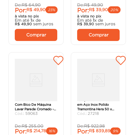
De:
R$
64
,
90
De:
R$
49
,
90
Por:
Por:
R$
49
,
90
R$
39
,
90
23%
20%
à vista no pix
à vista no pix
Em até
1
x de
Em até
1
x de
sem juros
sem juros
R$
49
,
90
R$
39
,
90
Comprar
Comprar
Torneira Nova Pertutti
Tanque de Encaixe 30L
Com Bico De Máquina
em Aço Inox Polido
Lavar Parede Cromado -
Tramontina Hera 50 x
:
59063
:
27218
Docol.
40cm - Tramontina.
De:
R$
255
,
00
De:
R$
922
,
98
Por:
Por:
R$
214
,
78
R$
839
,
89
16%
9%