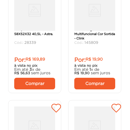
Tanque Plástico Branco
Cabide Organizador
58X52X32 40,5L - Astra.
Multifuncional Cor Sortida
- Clink
:
28339
:
145809
Por:
Por:
R$
169
,
89
R$
19
,
90
à vista no pix
à vista no pix
Em até
3
x de
Em até
1
x de
sem juros
sem juros
R$
56
,
63
R$
19
,
90
Comprar
Comprar