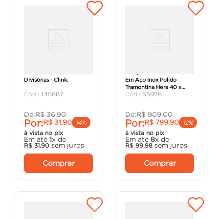
Cabide em Metal com 5
Tanque De Encaixe 23L
Divisórias - Clink.
Em Aço Inox Polido
Tramontina Hera 40 x
:
145887
:
55926
40cm - Tramontina.
De:
R$
36
,
90
De:
R$
909
,
00
Por:
Por:
R$
31
,
90
R$
799
,
90
14%
12%
à vista no pix
à vista no pix
Em até
1
x de
Em até
8
x de
sem juros
sem juros
R$
31
,
90
R$
99
,
98
Comprar
Comprar