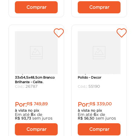
Comprar
Comprar
Tanque 31L
Tanque em Inox 53x43
33x54,5x48,5cm Branco
Polido - Decor
Brilhante - Celite.
:
26787
:
55190
Por:
Por:
R$
749
,
89
R$
339
,
00
à vista no pix
à vista no pix
Em até
8
x de
Em até
6
x de
sem juros
sem juros
R$
93
,
73
R$
56
,
50
Comprar
Comprar