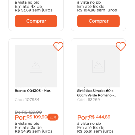
à vista no pix
à vista no pix
Em até
4
x de
Em até
8
x de
sem juros
sem juros
R$
53
,
69
R$
104
,
98
Comprar
Comprar
Cesto Multiuso Grid
Tanque em Mármore
Branco 004305 - Mor.
Sintético Simples 60 x
60cm Verde Romano -
:
107934
:
63269
Decoralita.
De:
R$
129
,
90
Por:
Por:
R$
109
,
90
R$
444
,
89
15%
à vista no pix
à vista no pix
Em até
2
x de
Em até
8
x de
sem juros
sem juros
R$
54
,
95
R$
55
,
61