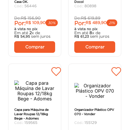
Casa OK.
Docol
porta
8
º
:
56446
:
80898
vaso sanitário
9
º
De:
R$
156
,
90
De:
R$
619
,
89
Por:
Por:
R$
109
,
90
R$
489
,
90
cadeira
10
º
30%
21%
à vista no pix
à vista no pix
Em até
2
x de
Em até
8
x de
sem juros
sem juros
R$
54
,
95
R$
61
,
23
Comprar
Comprar
Capa para Máquina de
Organizador Plástico OPV
Lavar Roupas 12/18kg
070 - Vonder
Bege - Adomes
:
159565
:
155129