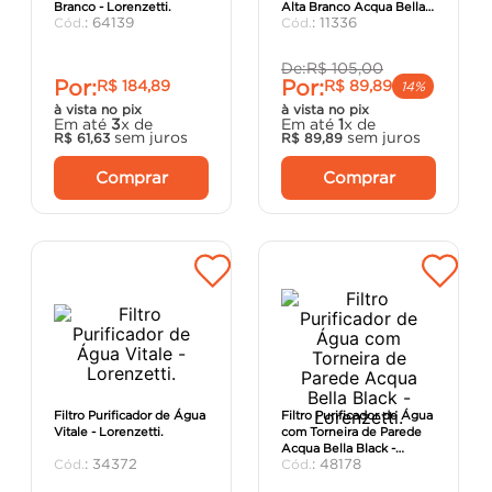
Branco - Lorenzetti.
Alta Branco Acqua Bella -
porta
8
º
:
64139
:
11336
Lorenzetti.
vaso sanitário
9
º
De:
R$
105
,
00
Por:
Por:
R$
184
,
89
R$
89
,
89
cadeira
10
º
14%
à vista no pix
à vista no pix
Em até
3
x de
Em até
1
x de
sem juros
sem juros
R$
61
,
63
R$
89
,
89
Comprar
Comprar
Filtro Purificador de Água
Filtro Purificador de Água
Vitale - Lorenzetti.
com Torneira de Parede
Acqua Bella Black -
:
34372
:
48178
Lorenzetti.