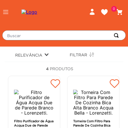
0
Buscar
TERMOS MAIS BUSCADOS
FILTRAR
RELEVÂNCIA
piso
1
º
4
PRODUTOS
porcelanato
2
º
revestimento
3
º
tinta
4
º
massa corrida
5
º
chuveiro
6
º
argamassa
7
º
Filtro Purificador de Água
Torneira Com Filtro Para
Acqua Due de Parede
Parede De Cozinha Bica