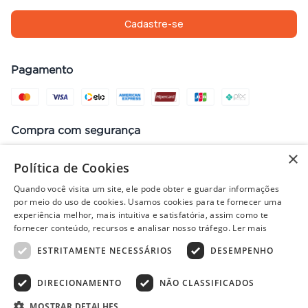
Cadastre-se
Pagamento
Compra com segurança
×
Política de Cookies
Quando você visita um site, ele pode obter e guardar informações
Preços, promoções, condições de pagamento e frete válidos apenas
por meio do uso de cookies. Usamos cookies para te fornecer uma
para compras no site. Em caso de divergência, prevalece o valor do
experiência melhor, mais intuitiva e satisfatória, assim como te
carrinho no fechamento do pedido. Vendas sujeitas à análise e
fornecer conteúdo, recursos e analisar nosso tráfego.
Ler mais
disponibilidade de estoque. Imagens ilustrativas.
ESTRITAMENTE NECESSÁRIOS
DESEMPENHO
DIRECIONAMENTO
NÃO CLASSIFICADOS
© 2022 - PISOLAR | CNPJ: 32.868.002/0004-36 | Rua Quirino, 1294
- Aracaju/SE - CEP 49040-700
MOSTRAR DETALHES