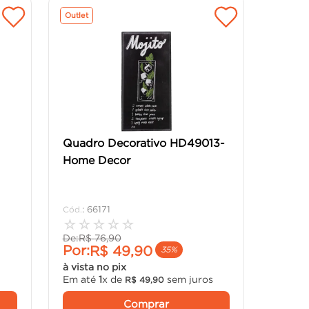
Outlet
Quadro Decorativo HD49013-
Home Decor
:
66171
☆
☆
☆
☆
☆
De:
R$
76
,
90
Por:
R$
49
,
90
35%
à vista no pix
Em até
1
x de
sem juros
R$
49
,
90
Comprar