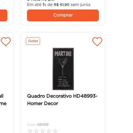
Em até
1
x de
sem juros
R$
61
,
90
Comprar
Outlet
ll
Quadro Decorativo HD48993-
ome
Homer Decor
:
66169
☆
☆
☆
☆
☆