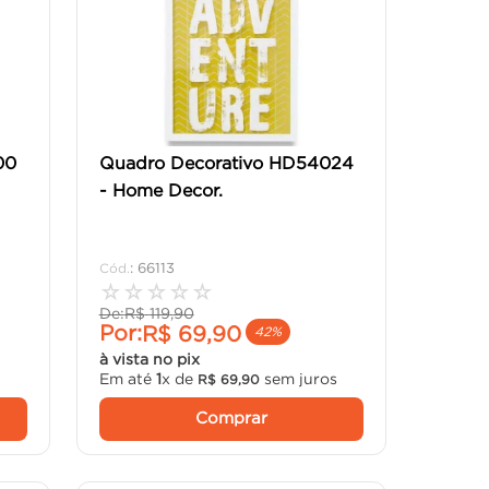
00
Quadro Decorativo HD54024
- Home Decor.
:
66113
☆
☆
☆
☆
☆
De:
R$
119
,
90
Por:
R$
69
,
90
42%
à vista no pix
Em até
1
x de
sem juros
R$
69
,
90
Comprar