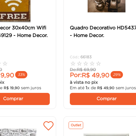
ecor 30x40cm Wifi
Quadro Decorativo HD543
49129 - Home Decor.
- Home Decor.
:
66183
☆
☆
☆
☆
☆
☆
☆
0
De:
R$
69
,
90
Por:
19
,
90
R$
49
,
90
33%
29%
pix
à vista no pix
de
sem juros
Em até
1
x de
sem juro
R$
19
,
90
R$
49
,
90
Comprar
Comprar
Outlet