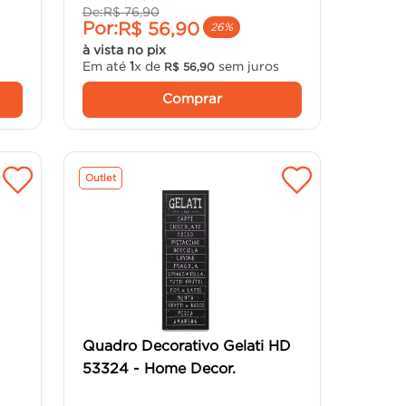
De:
R$
76
,
90
Por:
R$
56
,
90
26%
à vista no pix
Em até
1
x de
sem juros
R$
56
,
90
Comprar
Outlet
Quadro Decorativo Gelati HD
53324 - Home Decor.