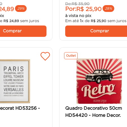
0
De:
R$
35
,
90
Por:
24
,
89
R$
25
,
90
29%
28%
pix
à vista no pix
de
sem juros
Em até
1
x de
sem juros
R$
24
,
89
R$
25
,
90
Comprar
Comprar
Outlet
ecorat HD53256 -
Quadro Decorativo 50cm
HD54420 - Home Decor.