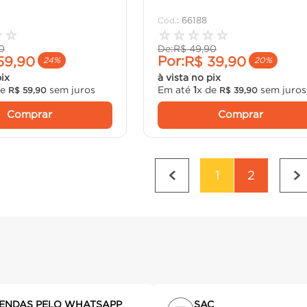
:
66188
☆
☆
☆
☆
☆
☆
☆
0
De:
R$
49
,
90
Por:
59
,
90
R$
39
,
90
24%
20%
pix
à vista no pix
de
sem juros
Em até
1
x de
sem juros
R$
59
,
90
R$
39
,
90
Comprar
Comprar
1
2
ENDAS PELO WHATSAPP
SAC