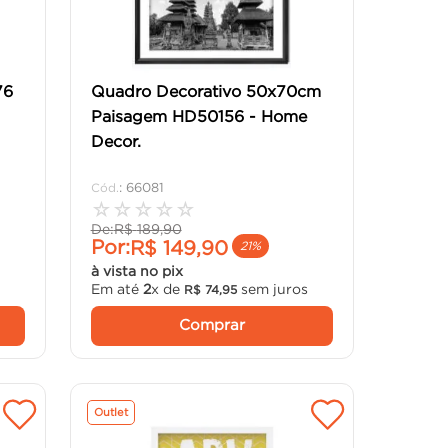
76
Quadro Decorativo 50x70cm
Paisagem HD50156 - Home
Decor.
:
66081
☆
☆
☆
☆
☆
De:
R$
189
,
90
Por:
R$
149
,
90
21%
à vista no pix
s
Em até
2
x de
sem juros
R$
74
,
95
Comprar
Outlet