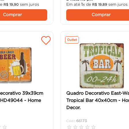
de
sem juros
Em até
1
x de
sem juros
R$
19
,
90
R$
19
,
89
Comprar
Comprar
Outlet
ecorativo 39x39cm
Quadro Decorativo East-Wa
 HD49044 - Home
Tropical Bar 40x40cm - H
Decor.
:
66173
☆
☆
☆
☆
☆
☆
☆