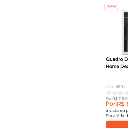
Outlet
Quadro D
Home Dec
:
66114
☆
☆
☆
De:
R$
119
,
9
Por:
R$
à vista no 
Em até
1
x 