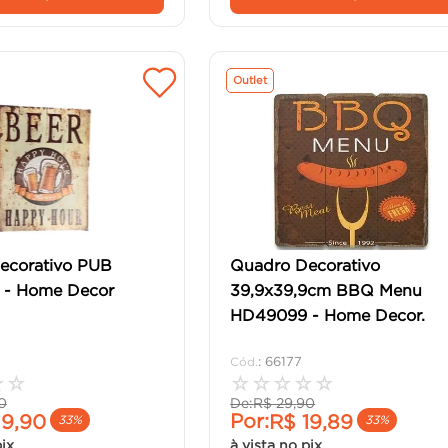
Outlet
ecorativo PUB
Quadro Decorativo
- Home Decor
39,9x39,9cm BBQ Menu
HD49099 - Home Decor.
:
66177
☆
☆
☆
☆
☆
☆
☆
0
De:
R$
29
,
90
Por:
19
,
90
R$
19
,
89
33%
33%
pix
à vista no pix