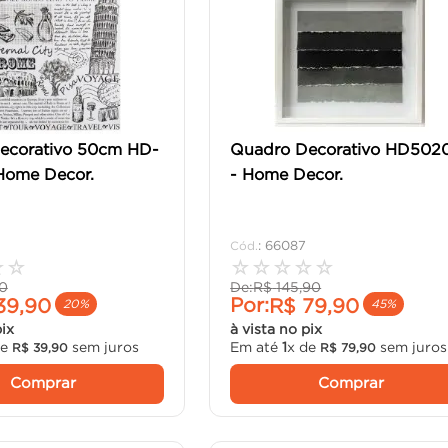
ecorativo 50cm HD-
Quadro Decorativo HD502
Home Decor.
- Home Decor.
:
66087
☆
☆
☆
☆
☆
☆
☆
0
De:
R$
145
,
90
Por:
39
,
90
R$
79
,
90
20%
45%
pix
à vista no pix
de
sem juros
Em até
1
x de
sem juros
R$
39
,
90
R$
79
,
90
Comprar
Comprar