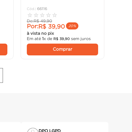
:
66116
☆
☆
☆
☆
☆
De:
R$
49
,
90
Por:
R$
39
,
90
20%
à vista no pix
Em até
1
x de
sem juros
R$
39
,
90
Comprar
DPO LGPD