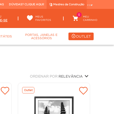
TAS
DÚVIDAS? CLIQUE AQUI!
Mestres da Construção
0
U
MEUS
FAVORITOS
PORTAS, JANELAS E
OUTLET
TÁTEIS
ACESSÓRIOS
ORDENAR POR
RELEVÂNCIA
Outlet