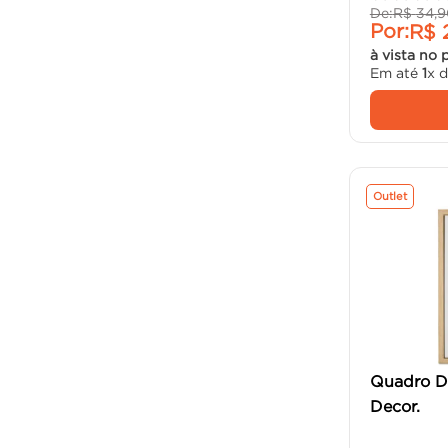
De:
R$
34
,
9
Por:
R$
à vista no 
Em até
1
x 
Outlet
Quadro D
Decor.