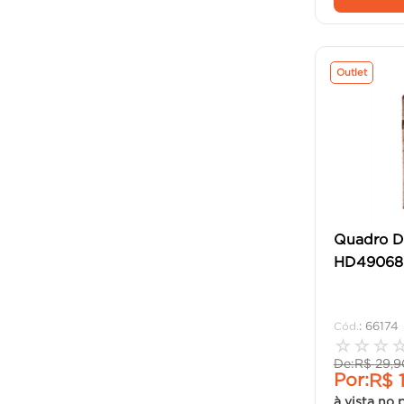
Outlet
Quadro D
HD49068 
:
66174
☆
☆
☆
De:
R$
29
,
9
Por:
R$
à vista no 