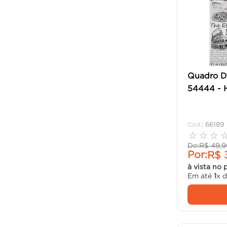
Quadro D
54444 - 
:
66189
☆
☆
☆
De:
R$
49
,
9
Por:
R$
à vista no 
Em até
1
x 