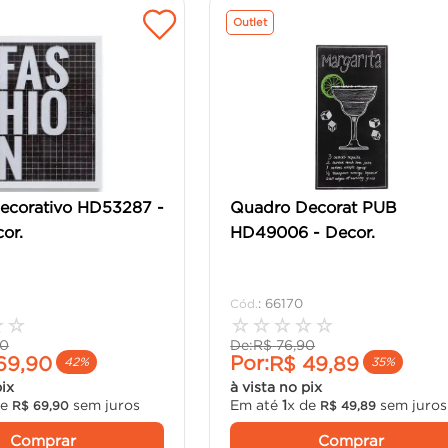
Outlet
ecorativo HD53287 -
Quadro Decorat PUB
or.
HD49006 - Decor.
:
66170
☆
☆
☆
☆
☆
☆
☆
0
De:
R$
76
,
90
Por:
69
,
90
R$
49
,
89
42%
35%
pix
à vista no pix
de
sem juros
Em até
1
x de
sem juros
R$
69
,
90
R$
49
,
89
Comprar
Comprar