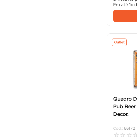
Em até
1
x 
Outlet
Quadro D
Pub Beer
Decor.
:
66172
☆
☆
☆