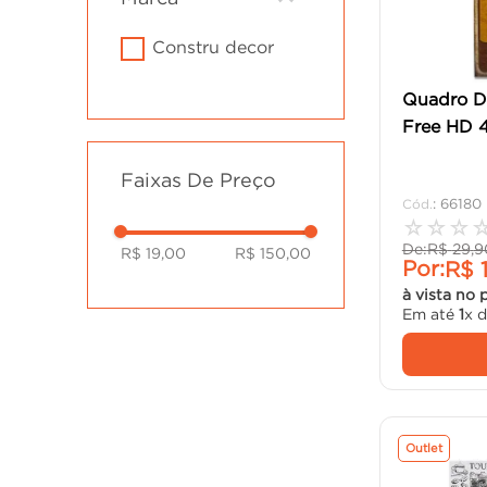
cadeira
10
º
constru decor
Quadro D
Free HD 
Faixas De Preço
:
66180
☆
☆
☆
De:
R$
29
,
9
R$ 19,00
R$ 150,00
Por:
R$
à vista no 
Em até
1
x 
Outlet