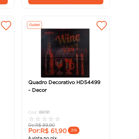
Outlet
Quadro Decorativo HD54499
- Decor
:
66191
☆
☆
☆
☆
☆
De:
R$
89
,
90
Por:
R$
61
,
90
31%
à vista no pix