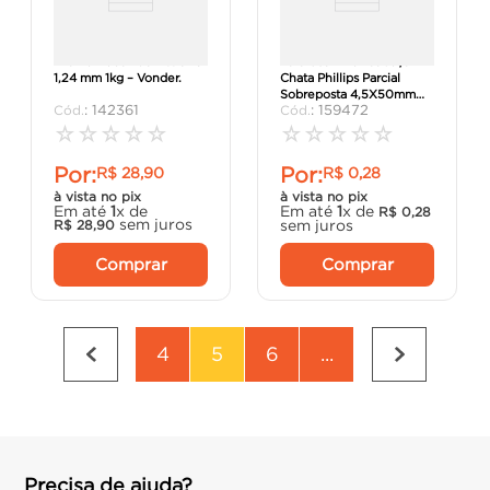
Arame Recozido BWG 18
Parafuso Fixer Cabeça
1,24 mm 1kg – Vonder.
Chata Phillips Parcial
Sobreposta 4,5X50mm
:
142361
:
159472
Bicromatizado - Ciser.
☆
☆
☆
☆
☆
☆
☆
☆
☆
☆
Por:
Por:
R$
28
,
90
R$
0
,
28
à vista no pix
à vista no pix
Em até
1
x de
Em até
1
x de
R$
0
,
28
sem juros
sem juros
R$
28
,
90
Comprar
Comprar
4
5
6
...
Precisa de ajuda?