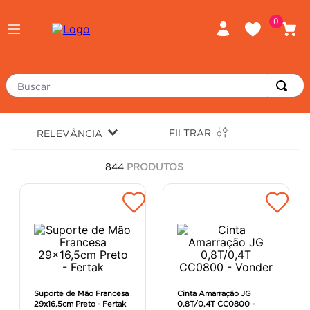
0
Buscar
TERMOS MAIS BUSCADOS
FILTRAR
RELEVÂNCIA
piso
1
º
844
PRODUTOS
porcelanato
2
º
revestimento
3
º
tinta
4
º
massa corrida
5
º
chuveiro
6
º
argamassa
7
º
Suporte de Mão Francesa
Cinta Amarração JG
29x16,5cm Preto - Fertak
0,8T/0,4T CC0800 -