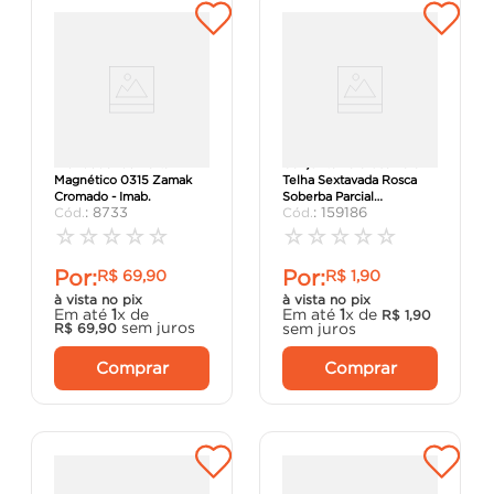
Prendedor de Porta
Conjunto Parafuso Para
Magnético 0315 Zamak
Telha Sextavada Rosca
Cromado - Imab.
Soberba Parcial
:
8733
:
159186
Sobreposta 5/16X110
Chave 3/8 Zincado B
☆
☆
☆
☆
☆
☆
☆
☆
☆
☆
Por:
Por:
R$
69
,
90
R$
1
,
90
à vista no pix
à vista no pix
Em até
1
x de
Em até
1
x de
R$
1
,
90
sem juros
sem juros
R$
69
,
90
Comprar
Comprar