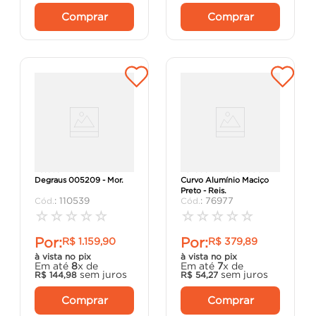
Comprar
Comprar
Escada Extensiva 2x13
Puxador 40X08X600
Degraus 005209 - Mor.
Curvo Alumínio Maciço
Preto - Reis.
:
110539
:
76977
☆
☆
☆
☆
☆
☆
☆
☆
☆
☆
Por:
Por:
R$
1
.
159
,
90
R$
379
,
89
à vista no pix
à vista no pix
Em até
8
x de
Em até
7
x de
sem juros
sem juros
R$
144
,
98
R$
54
,
27
Comprar
Comprar