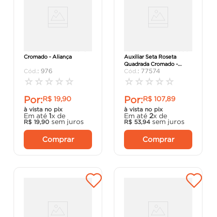
Puxador Botão Convexo
Fechadura Externa 4500
Cromado - Aliança
Auxiliar Seta Roseta
Quadrada Cromado -
:
976
:
77574
Silvana.
☆
☆
☆
☆
☆
☆
☆
☆
☆
☆
Por:
Por:
R$
19
,
90
R$
107
,
89
à vista no pix
à vista no pix
Em até
1
x de
Em até
2
x de
sem juros
sem juros
R$
19
,
90
R$
53
,
94
Comprar
Comprar