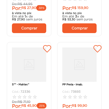
De:
R$
44
,
95
Por:
Por:
R$
27
,
90
R$
159
,
90
38%
à vista no pix
à vista no pix
Em até
1
x de
Em até
3
x de
sem juros
sem juros
R$
27
,
90
R$
53
,
30
Comprar
Comprar
"Fecho Porta-Cadeado
Fechadura Externa Duna
5"" - Mahler."
PP Preta - Imab.
:
72336
:
73693
☆
☆
☆
☆
☆
☆
☆
☆
☆
☆
De:
R$
71
,
10
Por:
Por:
R$
45
,
90
R$
99
,
90
35%