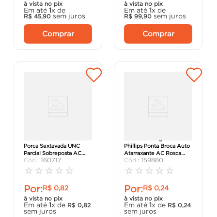
à vista no pix
à vista no pix
Em até
1
x de
Em até
1
x de
sem juros
sem juros
R$
45
,
90
R$
99
,
90
Comprar
Comprar
Parafuso Francês Com
Parafuso Flangeado
Porca Sextavada UNC
Phillips Ponta Broca Auto
Parcial Sobreposta AC
Atarraxante AC Rosca
:
160717
:
159880
1/4x2.1/2 Zincado Branco
Inteira 4,2x25 Zincado
- Ciser.
Branco - Ci
☆
☆
☆
☆
☆
☆
☆
☆
☆
☆
Por:
Por:
R$
0
,
82
R$
0
,
24
à vista no pix
à vista no pix
Em até
1
x de
Em até
1
x de
R$
0
,
82
R$
0
,
24
sem juros
sem juros