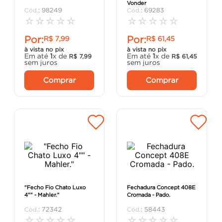
Vonder
porta
8
º
:
98249
:
69283
☆
☆
☆
☆
☆
☆
☆
☆
☆
☆
vaso sanitário
9
º
Por:
Por:
R$
7
,
99
R$
61
,
45
cadeira
10
º
à vista no pix
à vista no pix
Em até
1
x de
Em até
1
x de
R$
7
,
99
R$
61
,
45
sem juros
sem juros
Comprar
Comprar
"Fecho Fio Chato Luxo
Fechadura Concept 408E
4"" - Mahler."
Cromada - Pado.
:
72342
:
58443
☆
☆
☆
☆
☆
☆
☆
☆
☆
☆