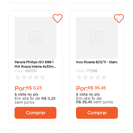
Parafuso Máquina Cabeça
Fechadura Para Banheiro
Panela Phillips ISO 898-1
Inox Roseta 823/11 - Stam.
MA Rosca Inteira 4x35mm
:
160151
:
17398
Bicromatizado - Ciser.
☆
☆
☆
☆
☆
☆
☆
☆
☆
☆
Por:
Por:
R$
0
,
23
R$
95
,
45
à vista no pix
à vista no pix
Em até
1
x de
Em até
1
x de
R$
0
,
23
sem juros
sem juros
R$
95
,
45
Comprar
Comprar