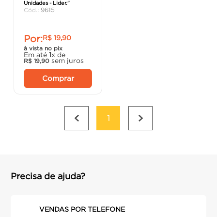
Unidades - Lider."
porta
8
º
:
9615
vaso sanitário
9
º
Por:
R$
19
,
90
cadeira
10
º
à vista no pix
Em até
1
x de
sem juros
R$
19
,
90
Comprar
1
Precisa de ajuda?
VENDAS POR TELEFONE