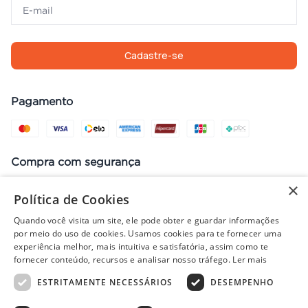
Cadastre-se
Pagamento
Compra com segurança
×
Política de Cookies
Quando você visita um site, ele pode obter e guardar informações
Preços, promoções, condições de pagamento e frete válidos apenas
por meio do uso de cookies. Usamos cookies para te fornecer uma
para compras no site. Em caso de divergência, prevalece o valor do
experiência melhor, mais intuitiva e satisfatória, assim como te
carrinho no fechamento do pedido. Vendas sujeitas à análise e
fornecer conteúdo, recursos e analisar nosso tráfego.
Ler mais
disponibilidade de estoque. Imagens ilustrativas.
ESTRITAMENTE NECESSÁRIOS
DESEMPENHO