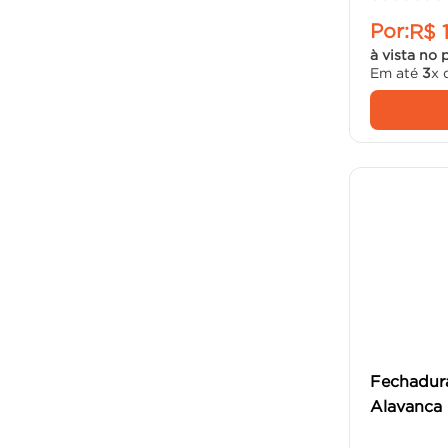
Por:
R$
à vista no 
Em até
3
x 
Fechadura
Alavanca 