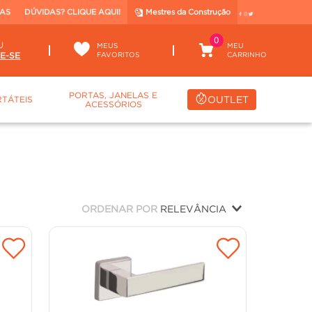
TAS
DÚVIDAS? CLIQUE AQUI!
Mestres da Construção
0
U
MEUS
FAVORITOS
PORTAS, JANELAS E
OUTLET
TÁTEIS
ACESSÓRIOS
ORDENAR POR
RELEVÂNCIA