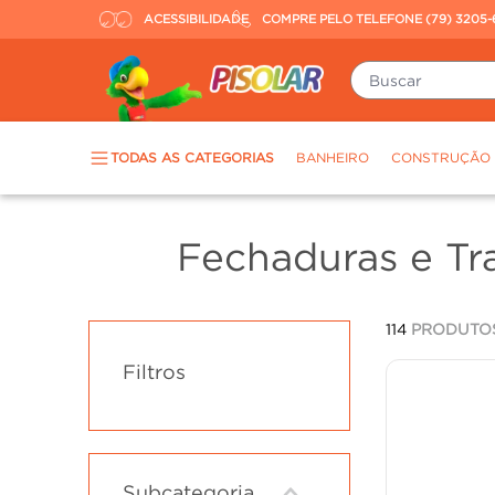
ACESSIBILIDADE
COMPRE PELO TELEFONE (79) 3205-
Buscar
TERMOS MAIS BUSCADOS
TODAS AS CATEGORIAS
BANHEIRO
CONSTRUÇÃO
piso
1
º
porcelanato
2
º
Fechaduras e Tr
revestimento
3
º
tinta
4
º
114
PRODUTO
massa corrida
5
º
Filtros
chuveiro
6
º
argamassa
7
º
porta
8
º
vaso sanitário
9
º
Subcategoria