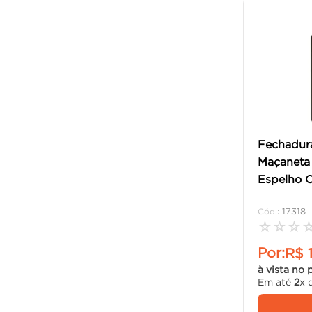
Fechadur
Maçaneta 
Espelho O
:
17318
☆
☆
☆
Por:
R$
à vista no 
Em até
2
x 