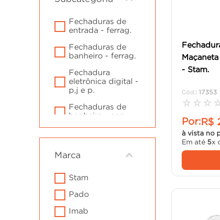
cadeira
10
º
fechaduras de
entrada - ferrag.
Fechadura
fechaduras de
banheiro - ferrag.
Maçaneta
- Stam.
fechadura
eletrônica digital -
p,j e p.
:
17353
☆
☆
☆
fechaduras de
banheiro - seg.
Por:
R$
cilindro,
à vista no 
maçaneta e roseta
Em até
5
x 
para porta - fer.
Marca
fechaduras de
entrada - seg.
stam
fechaduras para
pado
porta de correr -
ferrag.
imab