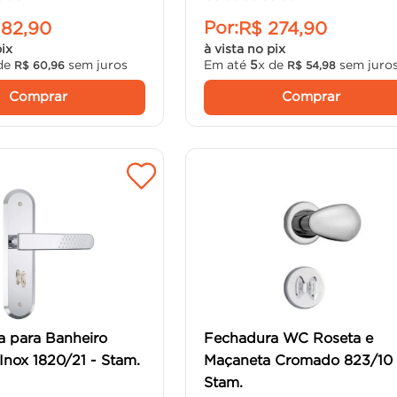
Por:
182
,
90
R$
274
,
90
pix
à vista no pix
de
sem juros
Em até
5
x de
sem juro
R$
60
,
96
R$
54
,
98
Comprar
Comprar
 para Banheiro
Fechadura WC Roseta e
Inox 1820/21 - Stam.
Maçaneta Cromado 823/10 
Stam.