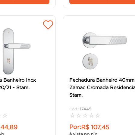
 Banheiro Inox
Fechadura Banheiro 40mm
0/21 - Stam.
Zamac Cromada Residencia
Stam.
:
17445
☆
☆
☆
☆
☆
☆
☆
Por:
144
,
89
R$
107
,
45
pix
à vista no pix