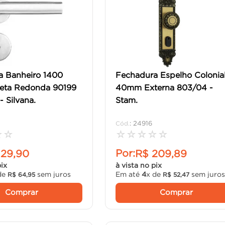
a Banheiro 1400
Fechadura Espelho Colonia
seta Redonda 90199
40mm Externa 803/04 -
 Silvana.
Stam.
:
24916
☆
☆
☆
☆
☆
☆
☆
Por:
129
,
90
R$
209
,
89
pix
à vista no pix
de
sem juros
Em até
4
x de
sem juro
R$
64
,
95
R$
52
,
47
Comprar
Comprar