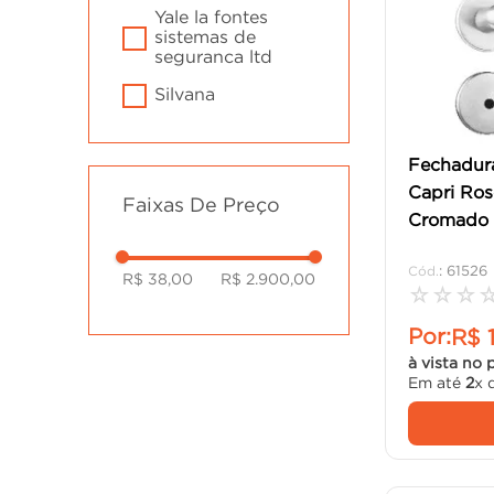
fechaduras para
yale la fontes
portas pivotante -
sistemas de
seg.
seguranca ltd
fechaduras para
silvana
portas pivotante -
ferrag.
alianca.
Fechadur
fechadura interna
- seg.
Capri Ro
Faixas De Preço
Cromado -
:
61526
R$ 38,00
R$ 2.900,00
☆
☆
☆
Por:
R$
à vista no 
Em até
2
x 