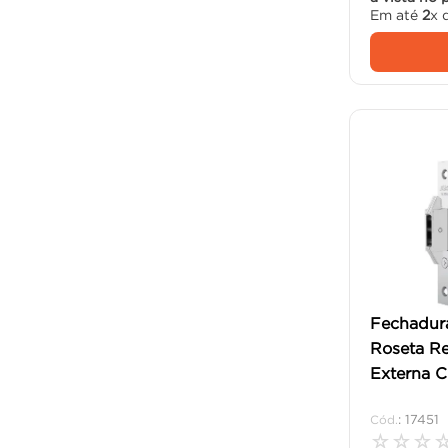
Em até
2
x 
Fechadura
Roseta R
Externa C
:
17451
☆
☆
☆