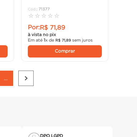
:
71377
☆
☆
☆
☆
☆
Por:
R$
71
,
89
à vista no pix
Em até
1
x de
sem juros
R$
71
,
89
Comprar
...
DPO LGPD