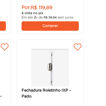
Por:
R$
119
,
89
à vista no pix
s
Em até
2
x de
sem juros
R$
59
,
94
Comprar
Fechadura Roletinho IXP -
-
Pado.