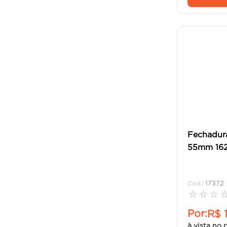
Fechadura
55mm 162
:
17372
☆
☆
☆
Por:
R$
à vista no 