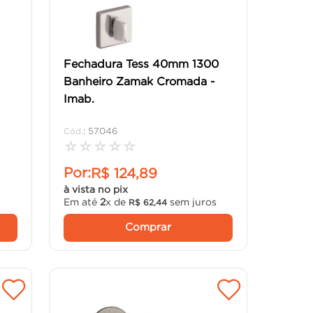
Fechadura Tess 40mm 1300
Banheiro Zamak Cromada -
Imab.
:
57046
☆
☆
☆
☆
☆
Por:
R$
124
,
89
à vista no pix
Em até
2
x de
sem juros
R$
62
,
44
Comprar