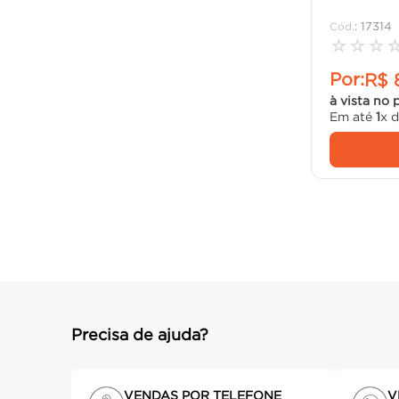
:
17314
☆
☆
☆
Por:
R$
à vista no 
Em até
1
x 
Precisa de ajuda?
VENDAS POR TELEFONE
V