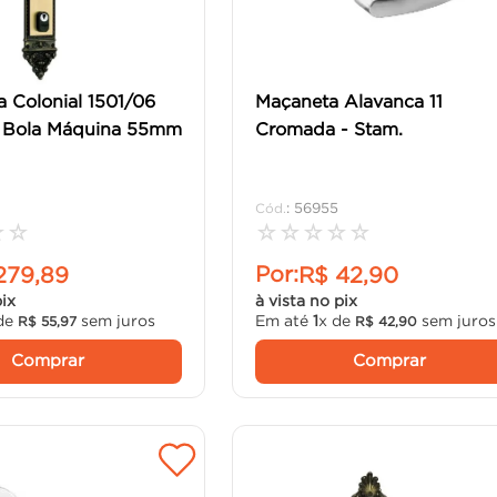
 Colonial 1501/06
Maçaneta Alavanca 11
 Bola Máquina 55mm
Cromada - Stam.
:
56955
☆
☆
☆
☆
☆
☆
☆
Por:
279
,
89
R$
42
,
90
pix
à vista no pix
de
sem juros
Em até
1
x de
sem juros
R$
55
,
97
R$
42
,
90
Comprar
Comprar