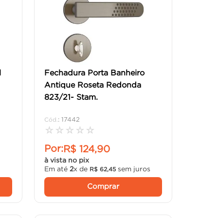
l
Fechadura Porta Banheiro
Antique Roseta Redonda
823/21- Stam.
:
17442
☆
☆
☆
☆
☆
Por:
R$
124
,
90
à vista no pix
s
Em até
2
x de
sem juros
R$
62
,
45
Comprar