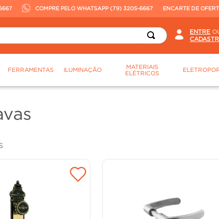
6667
COMPRE PELO WHATSAPP (79) 3205-6667
ENCARTE DE OFER
O
MATERIAIS
FERRAMENTAS
ILUMINAÇÃO
ELETROPOR
ELÉTRICOS
avas
S