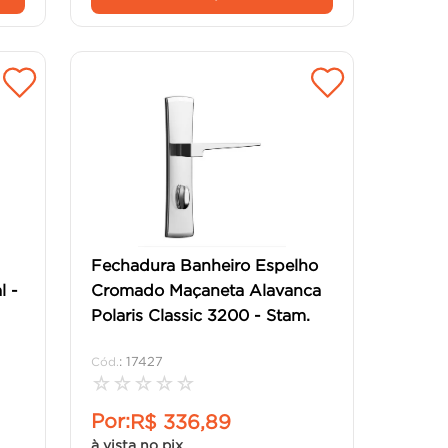
Fechadura Banheiro Espelho
l -
Cromado Maçaneta Alavanca
Polaris Classic 3200 - Stam.
:
17427
☆
☆
☆
☆
☆
Por:
R$
336
,
89
à vista no pix