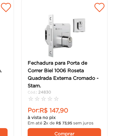
Fechadura para Porta de
.
Correr Biel 1006 Roseta
Quadrada Externa Cromado -
Stam.
:
24830
☆
☆
☆
☆
☆
Por:
R$
147
,
90
à vista no pix
Em até
2
x de
sem juros
R$
73
,
95
Comprar