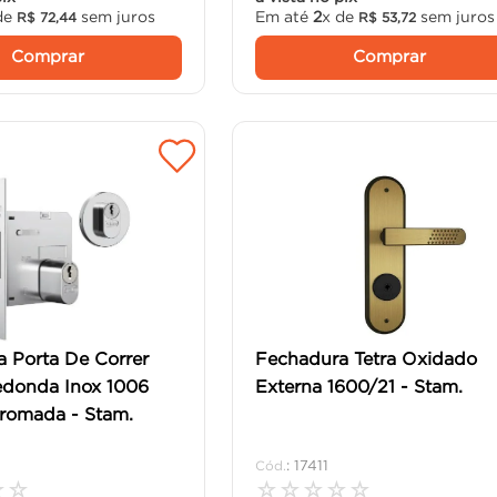
de
sem juros
Em até
2
x de
sem juros
R$
72
,
44
R$
53
,
72
Comprar
Comprar
 Porta De Correr
Fechadura Tetra Oxidado
edonda Inox 1006
Externa 1600/21 - Stam.
romada - Stam.
:
17411
☆
☆
☆
☆
☆
☆
☆