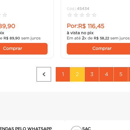
:
45434
☆
☆
☆
☆
☆
☆
☆
Por:
89
,
90
R$
116
,
45
pix
à vista no pix
de
sem juros
Em até
2
x de
sem juros
R$
89
,
90
R$
58
,
22
Comprar
Comprar
1
2
3
4
5
ENDAS PELO WHATSAPP
SAC