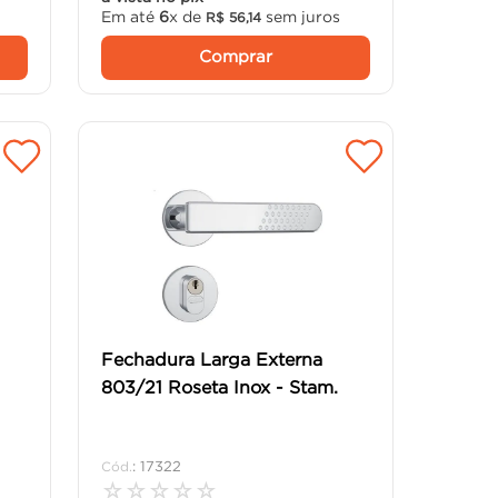
Em até
6
x de
sem juros
R$
56
,
14
Comprar
Fechadura Larga Externa
803/21 Roseta Inox - Stam.
:
17322
☆
☆
☆
☆
☆