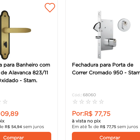
a para Banheiro com
Fechadura para Porta de
de Alavanca 823/11
Correr Cromado 950 - Stam
xidado - Stam.
:
68060
☆
☆
☆
☆
☆
☆
☆
Por:
109
,
89
R$
77
,
75
pix
à vista no pix
de
sem juros
Em até
1
x de
sem juros
R$
54
,
94
R$
77
,
75
Comprar
Comprar