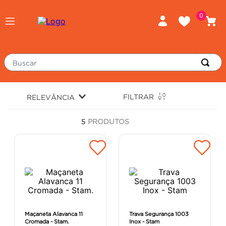
0
Buscar
TERMOS MAIS BUSCADOS
FILTRAR
RELEVÂNCIA
piso
1
º
5
PRODUTOS
porcelanato
2
º
revestimento
3
º
tinta
4
º
massa corrida
5
º
chuveiro
6
º
argamassa
7
º
Maçaneta Alavanca 11
Trava Segurança 1003
Cromada - Stam.
Inox - Stam