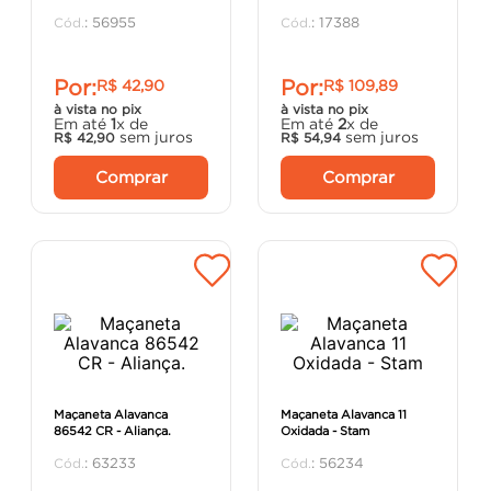
porta
8
º
:
56955
:
17388
vaso sanitário
9
º
Por:
Por:
R$
42
,
90
R$
109
,
89
cadeira
10
º
à vista no pix
à vista no pix
Em até
1
x de
Em até
2
x de
sem juros
sem juros
R$
42
,
90
R$
54
,
94
Comprar
Comprar
Maçaneta Alavanca
Maçaneta Alavanca 11
86542 CR - Aliança.
Oxidada - Stam
:
63233
:
56234