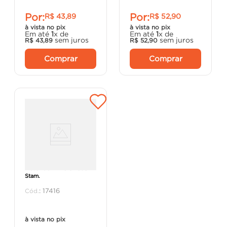
Por:
Por:
R$
43
,
89
R$
52
,
90
à vista no pix
à vista no pix
Em até
1
x de
Em até
1
x de
sem juros
sem juros
R$
43
,
89
R$
52
,
90
Comprar
Comprar
Trava 1002 Ri Cromado -
Stam.
:
17416
à vista no pix